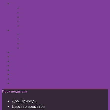
SPA УХОД ДЛЯ ТЕЛА
Уход за руками
Уход за ногами
Мыло натуральное
Мочалка джутовая
Солевые ванны
УХОД ЗА ВОЛОСАМИ
Безсульфатные шампуни
Шампуни
Бальзам-кондиционер для волос
Маски для волос
МУЖСКАЯ КОСМЕТИКА
ДЕТСКАЯ КОСМЕТИКА
АРОМАТЕРАПИЯ
ПРОФИЛАКТИКА И ЛЕЧЕНИЕ
Ароматизаторы
Подарочные Наборы
Фиточай
КОСМЕТИЧЕСКИЕ ЛИНИИ
Производители
Дом Природы
Царство ароматов