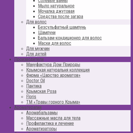
Солевые ванны
Мыло натуральное
Мочалка джутовая
Средства после загара
Для волос
Безсульфатный шампунь
Шампуни
Бальзам-кондиционер для волос
Маски для волос
Для мужчин
Для детей
Производители
Мануфактура Дом Природы
Крымская натуральня коллекция
Фирма «Царство ароматов»
Doctor Oil
Пантика
Крымская Роза
Floris
ТМ «Травы горного Крыма»
Ароматерапия
Аромабальзамы
Массажные масла для тела
Профилактика и лечение
Ароматизаторы