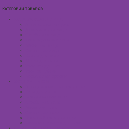
КАТЕГОРИИ ТОВАРОВ
УХОД ЗА КОЖЕЙ ЛИЦА
Антивозрастной уход
Демакияж для лица
Скрабы для лица
Тонизирование лица
Маски для лица
Сливки для лица
Кремы для лица
Масло для лица
Уход вокруг глаз
Уход за губами
Борьба с куперозом
УХОД ЗА ТЕЛОМ
Антицеллюлитные средства
Гели для душа
Бельди мягкое мыло
Скрабы для тела
Маски для тела
Сливки для тела
Восковый крем для тела
Массажные масла для тела
СРЕДСТВА ПОСЛЕ ЗАГАРА