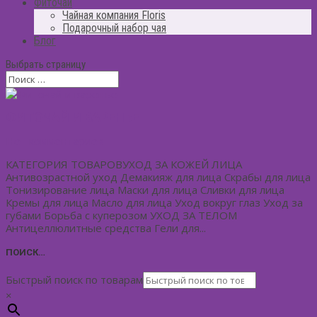
Фиточай
Чайная компания Floris
Подарочный набор чая
Блог
Выбрать страницу
ФИТОЧАЙ И ВАРЕНЬЕ
Нет комментариев
КАТЕГОРИЯ ТОВАРОВУХОД ЗА КОЖЕЙ ЛИЦА
Антивозрастной уход Демакияж для лица Скрабы для лица
Тонизирование лица Маски для лица Сливки для лица
Кремы для лица Масло для лица Уход вокруг глаз Уход за
губами Борьба с куперозом УХОД ЗА ТЕЛОМ
Антицеллюлитные средства Гели для...
ПОИСК…
Быстрый поиск по товарам
×