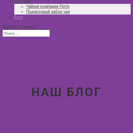
Фиточай
Чайная компания Floris
Подарочный набор чая
Блог
Выбрать страницу
НАШ БЛОГ