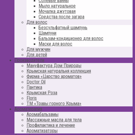
Солевые ванны
Мыло натуральное
Мочалка джутовая
Средства после загара
Для волос
Безсульфатный шампунь
Шампуни
Бальзам-кондиционер для волос
Маски для волос
Для мужчин
Для детей
Производители
Мануфактура Дом Природы
Крымская натуральня коллекция
Фирма «Царство ароматов»
Doctor Oil
Пантика
Крымская Роза
Floris
ТМ «Травы горного Крыма»
Ароматерапия
Аромабальзамы
Массажные масла для тела
Профилактика и лечение
Ароматизаторы