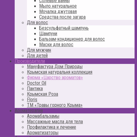
Солевые ванны
Мыло натуральное
Мочалка джутовая
Средства после загара
Для волос
Безсульфатный шампунь
Шампуни
Бальзам-кондиционер для волос
Маски для волос
Для мужчин
Для детей
Производители
Мануфактура Дом Природы
Крымская натуральня коллекция
Фирма «Царство ароматов»
Doctor Oil
Пантика
Крымская Роза
Floris
ТМ «Травы горного Крыма»
Ароматерапия
Аромабальзамы
Массажные масла для тела
Профилактика и лечение
Ароматизаторы