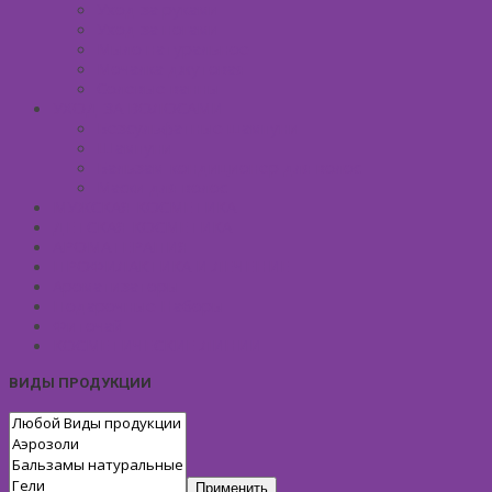
Уход за руками
Уход за ногами
Мыло натуральное
Мочалка джутовая
Солевые ванны
УХОД ЗА ВОЛОСАМИ
Безсульфатные шампуни
Шампуни
Бальзам-кондиционер для волос
Маски для волос
МУЖСКАЯ КОСМЕТИКА
ДЕТСКАЯ КОСМЕТИКА
АРОМАТЕРАПИЯ
ПРОФИЛАКТИКА И ЛЕЧЕНИЕ
Ароматизаторы
Подарочные Наборы
Фиточай
КОСМЕТИЧЕСКИЕ ЛИНИИ
ВИДЫ ПРОДУКЦИИ
Применить