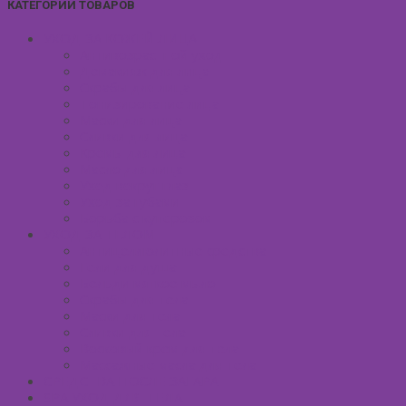
КАТЕГОРИИ ТОВАРОВ
УХОД ЗА КОЖЕЙ ЛИЦА
Антивозрастной уход
Демакияж для лица
Скрабы для лица
Тонизирование лица
Маски для лица
Сливки для лица
Кремы для лица
Масло для лица
Уход вокруг глаз
Уход за губами
Борьба с куперозом
УХОД ЗА ТЕЛОМ
Антицеллюлитные средства
Гели для душа
Бельди мягкое мыло
Скрабы для тела
Маски для тела
Сливки для тела
Восковый крем для тела
Массажные масла для тела
СРЕДСТВА ПОСЛЕ ЗАГАРА
SPA УХОД ДЛЯ ТЕЛА