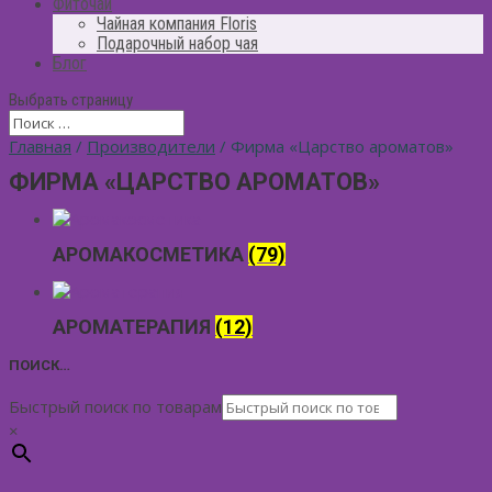
Фиточай
Чайная компания Floris
Подарочный набор чая
Блог
Выбрать страницу
Главная
/
Производители
/ Фирма «Царство ароматов»
ФИРМА «ЦАРСТВО АРОМАТОВ»
АРОМАКОСМЕТИКА
(79)
АРОМАТЕРАПИЯ
(12)
ПОИСК…
Быстрый поиск по товарам
×