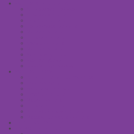
УХОД ЗА КОЖЕЙ ЛИЦА
Антивозрастной уход
Демакияж для лица
Скрабы для лица
Тонизирование лица
Маски для лица
Сливки для лица
Кремы для лица
Масло для лица
Уход вокруг глаз
Уход за губами
Борьба с куперозом
УХОД ЗА ТЕЛОМ
Антицеллюлитные средства
Гели для душа
Бельди мягкое мыло
Скрабы для тела
Маски для тела
Сливки для тела
Восковый крем для тела
Массажные масла для тела
СРЕДСТВА ПОСЛЕ ЗАГАРА
SPA УХОД ДЛЯ ТЕЛА