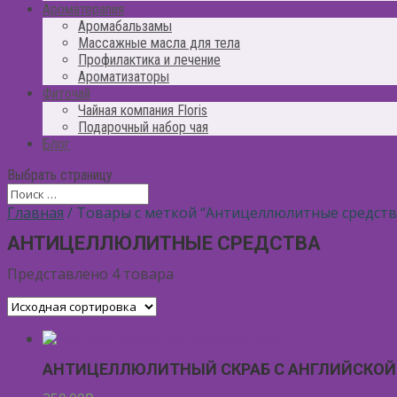
Ароматерапия
Аромабальзамы
Массажные масла для тела
Профилактика и лечение
Ароматизаторы
Фиточай
Чайная компания Floris
Подарочный набор чая
Блог
Выбрать страницу
Главная
/ Товары с меткой “Антицеллюлитные средств
АНТИЦЕЛЛЮЛИТНЫЕ СРЕДСТВА
Представлено 4 товара
АНТИЦЕЛЛЮЛИТНЫЙ СКРАБ С АНГЛИЙСКОЙ