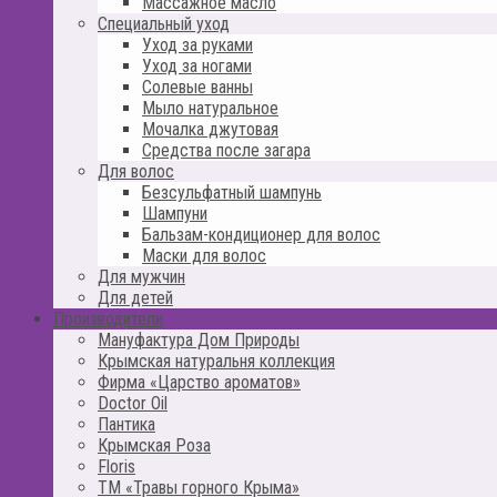
Массажное масло
Специальный уход
Уход за руками
Уход за ногами
Солевые ванны
Мыло натуральное
Мочалка джутовая
Средства после загара
Для волос
Безсульфатный шампунь
Шампуни
Бальзам-кондиционер для волос
Маски для волос
Для мужчин
Для детей
Производители
Мануфактура Дом Природы
Крымская натуральня коллекция
Фирма «Царство ароматов»
Doctor Oil
Пантика
Крымская Роза
Floris
ТМ «Травы горного Крыма»