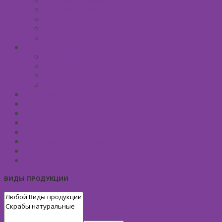
Уход за руками
Уход за ногами
Мыло натуральное
Мочалка джутовая
Солевые ванны
УХОД ЗА ВОЛОСАМИ
Безсульфатные шампуни
Шампуни
Бальзам-кондиционер для волос
Маски для волос
МУЖСКАЯ КОСМЕТИКА
ДЕТСКАЯ КОСМЕТИКА
АРОМАТЕРАПИЯ
ПРОФИЛАКТИКА И ЛЕЧЕНИЕ
Ароматизаторы
Подарочные Наборы
Фиточай
КОСМЕТИЧЕСКИЕ ЛИНИИ
ВИДЫ ПРОДУКЦИИ