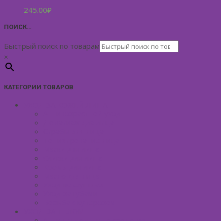
245.00
₽
ПОИСК…
Быстрый поиск по товарам
×
КАТЕГОРИИ ТОВАРОВ
УХОД ЗА КОЖЕЙ ЛИЦА
Антивозрастной уход
Демакияж для лица
Скрабы для лица
Тонизирование лица
Маски для лица
Сливки для лица
Кремы для лица
Масло для лица
Уход вокруг глаз
Уход за губами
Борьба с куперозом
УХОД ЗА ТЕЛОМ
Антицеллюлитные средства