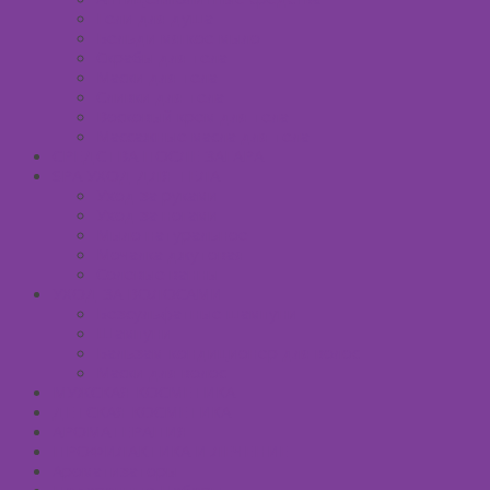
Гели для душа
Бельди мягкое мыло
Скрабы для тела
Маски для тела
Сливки для тела
Восковый крем для тела
Массажные масла для тела
СРЕДСТВА ПОСЛЕ ЗАГАРА
SPA УХОД ДЛЯ ТЕЛА
Уход за руками
Уход за ногами
Мыло натуральное
Мочалка джутовая
Солевые ванны
УХОД ЗА ВОЛОСАМИ
Безсульфатные шампуни
Шампуни
Бальзам-кондиционер для волос
Маски для волос
МУЖСКАЯ КОСМЕТИКА
ДЕТСКАЯ КОСМЕТИКА
АРОМАТЕРАПИЯ
ПРОФИЛАКТИКА И ЛЕЧЕНИЕ
Ароматизаторы