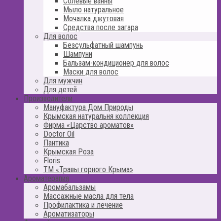
Солевые ванны
Мыло натуральное
Мочалка джутовая
Средства после загара
Для волос
Безсульфатный шампунь
Шампуни
Бальзам-кондиционер для волос
Маски для волос
Для мужчин
Для детей
Производители
Мануфактура Дом Природы
Крымская натуральня коллекция
Фирма «Царство ароматов»
Doctor Oil
Пантика
Крымская Роза
Floris
ТМ «Травы горного Крыма»
Ароматерапия
Аромабальзамы
Массажные масла для тела
Профилактика и лечение
Ароматизаторы