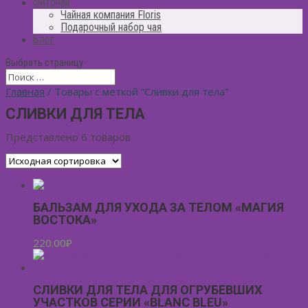
Фиточай
Чайная компания Floris
Подарочный набор чая
Блог
Выбрать страницу
Главная
/ Товары с меткой “Сливки для тела”
СЛИВКИ ДЛЯ ТЕЛА
Представлено 6 товаров
БАЛЬЗАМ ДЛЯ УХОДА ЗА ТЕЛОМ «МАГИЯ
ВОСТОКА»
220.00
₽
СЛИВКИ ДЛЯ ТЕЛА ДЛЯ ОГРУБЕВШИХ
УЧАСТКОВ СЕРИИ «BLANC BLEU»