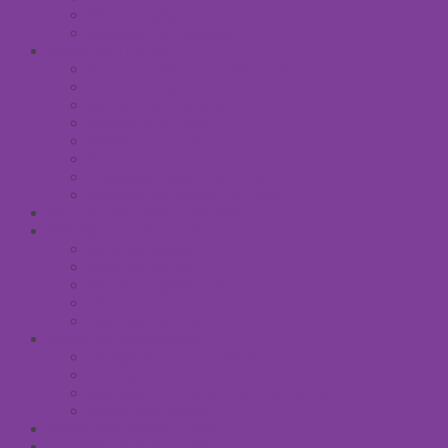
Уход за губами
Борьба с куперозом
УХОД ЗА ТЕЛОМ
Антицеллюлитные средства
Гели для душа
Бельди мягкое мыло
Скрабы для тела
Маски для тела
Сливки для тела
Восковый крем для тела
Массажные масла для тела
СРЕДСТВА ПОСЛЕ ЗАГАРА
SPA УХОД ДЛЯ ТЕЛА
Уход за руками
Уход за ногами
Мыло натуральное
Мочалка джутовая
Солевые ванны
УХОД ЗА ВОЛОСАМИ
Безсульфатные шампуни
Шампуни
Бальзам-кондиционер для волос
Маски для волос
МУЖСКАЯ КОСМЕТИКА
ДЕТСКАЯ КОСМЕТИКА