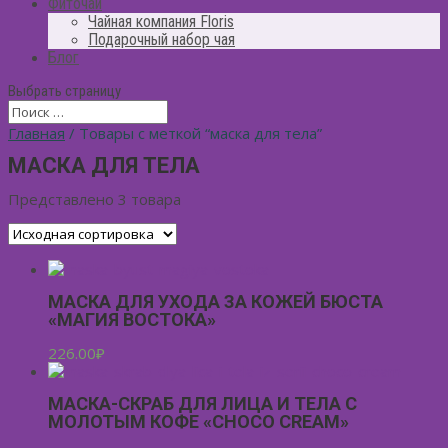
Фиточай
Чайная компания Floris
Подарочный набор чая
Блог
Выбрать страницу
Главная
/ Товары с меткой “маска для тела”
МАСКА ДЛЯ ТЕЛА
Представлено 3 товара
МАСКА ДЛЯ УХОДА ЗА КОЖЕЙ БЮСТА
«МАГИЯ ВОСТОКА»
226.00
₽
МАСКА-СКРАБ ДЛЯ ЛИЦА И ТЕЛА С
МОЛОТЫМ КОФЕ «CHOCO CREAM»