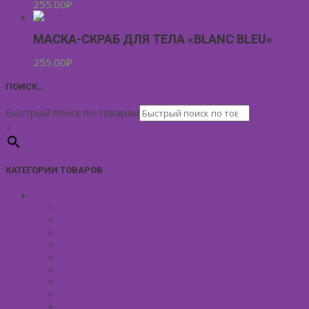
255.00
₽
МАСКА-СКРАБ ДЛЯ ТЕЛА «BLANC BLEU»
255.00
₽
ПОИСК…
Быстрый поиск по товарам
×
КАТЕГОРИИ ТОВАРОВ
УХОД ЗА КОЖЕЙ ЛИЦА
Антивозрастной уход
Демакияж для лица
Скрабы для лица
Тонизирование лица
Маски для лица
Сливки для лица
Кремы для лица
Масло для лица
Уход вокруг глаз