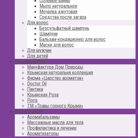
Солевые ванны
Мыло натуральное
Мочалка джутовая
Средства после загара
Для волос
Безсульфатный шампунь
Шампуни
Бальзам-кондиционер для волос
Маски для волос
Для мужчин
Для детей
Производители
Мануфактура Дом Природы
Крымская натуральня коллекция
Фирма «Царство ароматов»
Doctor Oil
Пантика
Крымская Роза
Floris
ТМ «Травы горного Крыма»
Ароматерапия
Аромабальзамы
Массажные масла для тела
Профилактика и лечение
Ароматизаторы