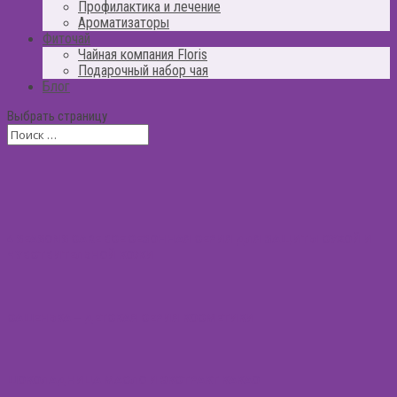
Профилактика и лечение
Ароматизаторы
Фиточай
Чайная компания Floris
Подарочный набор чая
Блог
Выбрать страницу
4 SEASONS CARE ВСЕ СЕЗОННАЯ СЕРИЯ ДЛЯ ЗАЩИТЫ СУХОЙ И
ЧУВСТВИТЕЛЬНОЙ КОЖИ
САШЕНЬКА – ДЕТСКАЯ СЕРИЯ КОСМЕТИКИ
ШОКОЛАДНИЦА МАСЛО И ЭКСТРАКТ КАКАО