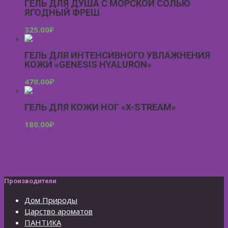
ГЕЛЬ ДЛЯ ДУША С МОРСКОЙ СОЛЬЮ
ЯГОДНЫЙ ФРЕШ
325.00
₽
ГЕЛЬ ДЛЯ ИНТЕНСИВНОГО УВЛАЖНЕНИЯ
КОЖИ «GENESIS HYALURON»
470.00
₽
ГЕЛЬ ДЛЯ КОЖИ НОГ «X-STREAM»
180.00
₽
Производители
Дом Природы
Царство ароматов
ПАНТИКА