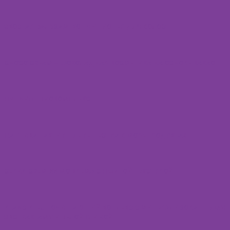
ЭКОСТАР БАЛЬЗАМ-КОНДИЦИОНЕР ДЛЯ ВОЛОС
CHOCO CREAM – ШОКОЛАДНАЯ КОСМЕТИКА НА ОСНОВЕ КАКАО
НЕТ NET! - БИОКОМПЛЕКС
ПАНТИКА - АКТИВНЫЕ ВЕЩЕСТВА В МОРЕПРОДУКТАХ
СЕРИЯ CREMISSIMO КРЕМА С НЕЖНОЙ ТЕКСТУРОЙ
BLANC BLEU - ОЧИЩАЮЩИЙ КОПЛЕКС С МИНЕРАЛИЗОВАННЫМИ
ЭКСТРАКТАМИ И БЕЛОЙ ГЛИНОЙ