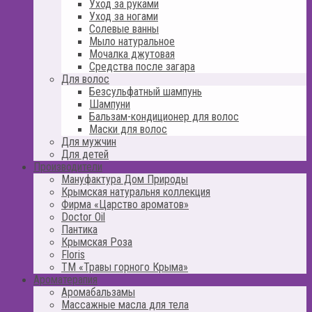
Уход за руками
Уход за ногами
Солевые ванны
Мыло натуральное
Мочалка джутовая
Средства после загара
Для волос
Безсульфатный шампунь
Шампуни
Бальзам-кондиционер для волос
Маски для волос
Для мужчин
Для детей
Производители
Мануфактура Дом Природы
Крымская натуральня коллекция
Фирма «Царство ароматов»
Doctor Oil
Пантика
Крымская Роза
Floris
ТМ «Травы горного Крыма»
Ароматерапия
Аромабальзамы
Массажные масла для тела