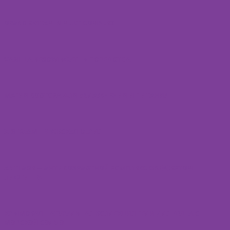
ORANGE VITAMIN MULTICOMPLEX
VANILLA БЕЗСУЛЬФАТНЫЕ СРЕДСТВА
МАГИЯ ВОСТОКА ДЛЯ УВЛАЖНЕНИЯ И ПИТАНИЯ
X-STREAM - МУЖСКАЯ СЕРИЯ
ANTI AGE — АНТИВОЗРАСТНОЙ КОМПЛЕКС С ЭФФЕКТОМ
ЛИФТИНГА
КРЫМСКАЯ НАТУРАЛЬНАЯ КОЛЛЕКЦИЯ ГЕЛИ ДЛЯ ДУША С
МОРСКОЙ СОЛЬЮ