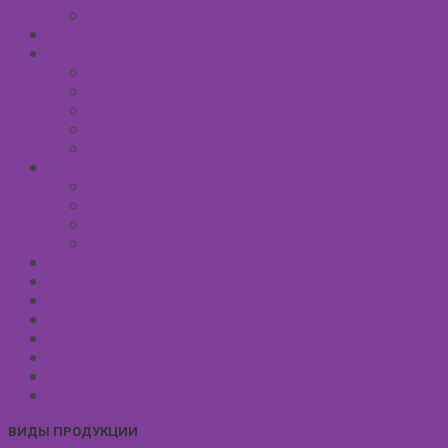
Массажные масла для тела
СРЕДСТВА ПОСЛЕ ЗАГАРА
SPA УХОД ДЛЯ ТЕЛА
Уход за руками
Уход за ногами
Мыло натуральное
Мочалка джутовая
Солевые ванны
УХОД ЗА ВОЛОСАМИ
Безсульфатные шампуни
Шампуни
Бальзам-кондиционер для волос
Маски для волос
МУЖСКАЯ КОСМЕТИКА
ДЕТСКАЯ КОСМЕТИКА
АРОМАТЕРАПИЯ
ПРОФИЛАКТИКА И ЛЕЧЕНИЕ
Ароматизаторы
Подарочные Наборы
Фиточай
КОСМЕТИЧЕСКИЕ ЛИНИИ
ВИДЫ ПРОДУКЦИИ