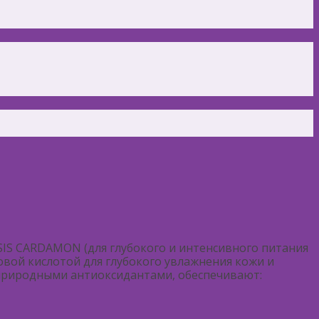
SIS CARDAMON (для глубокого и интенсивного питания
овой кислотой для глубокого увлажнения кожи и
 природными антиоксидантами, обеспечивают: