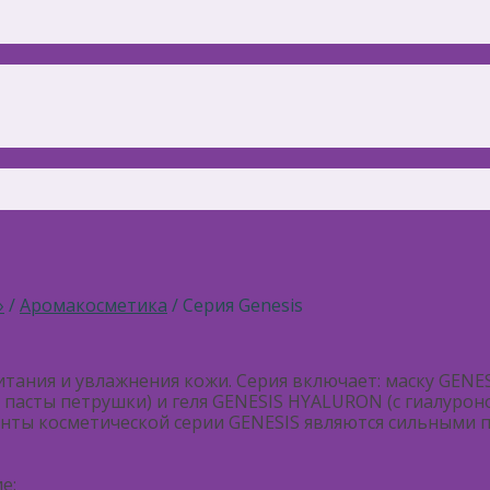
»
/
Аромакосметика
/ Серия Genesis
тания и увлажнения кожи. Серия включает: маску GENE
 пасты петрушки) и геля GENESIS HYALURON (с гиалурон
ненты косметической серии GENESIS являются сильными
е;