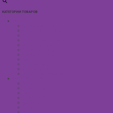
КАТЕГОРИИ ТОВАРОВ
УХОД ЗА КОЖЕЙ ЛИЦА
Антивозрастной уход
Демакияж для лица
Скрабы для лица
Тонизирование лица
Маски для лица
Сливки для лица
Кремы для лица
Масло для лица
Уход вокруг глаз
Уход за губами
Борьба с куперозом
УХОД ЗА ТЕЛОМ
Антицеллюлитные средства
Гели для душа
Бельди мягкое мыло
Скрабы для тела
Маски для тела
Сливки для тела
Восковый крем для тела