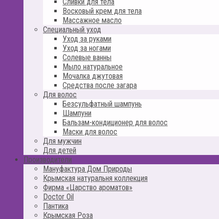
Сливки для тела
Восковый крем для тела
Массажное масло
Специальный уход
Уход за руками
Уход за ногами
Солевые ванны
Мыло натуральное
Мочалка джутовая
Средства после загара
Для волос
Безсульфатный шампунь
Шампуни
Бальзам-кондиционер для волос
Маски для волос
Для мужчин
Для детей
Производители
Мануфактура Дом Природы
Крымская натуральня коллекция
Фирма «Царство ароматов»
Doctor Oil
Пантика
Крымская Роза