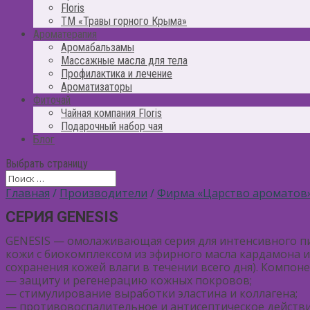
Floris
ТМ «Травы горного Крыма»
Ароматерапия
Аромабальзамы
Массажные масла для тела
Профилактика и лечение
Ароматизаторы
Фиточай
Чайная компания Floris
Подарочный набор чая
Блог
Выбрать страницу
Главная
/
Производители
/
Фирма «Царство ароматов
СЕРИЯ GENESIS
GENESIS — омолаживающая серия для интенсивного пи
кожи с биокомплексом из эфирного масла кардамона и
сохранения кожей влаги в течении всего дня). Компо
— защиту и регенерацию кожных покровов;
— стимулирование выработки эластина и коллагена;
— противовоспалительное и антисептическое действи