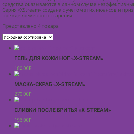
средства оказываются в данном случае неэффективны
Серия «XStream» создана с учетом этих нюансов и при
преждевременного старения.
Представлено 4 товара
ГЕЛЬ ДЛЯ КОЖИ НОГ «X-STREAM»
180.00
₽
МАСКА-СКРАБ «X-STREAM»
270.00
₽
СЛИВКИ ПОСЛЕ БРИТЬЯ «X-STREAM»
196.00
₽