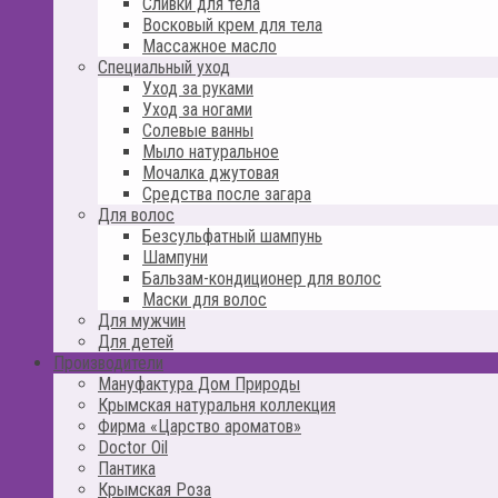
Сливки для тела
Восковый крем для тела
Массажное масло
Специальный уход
Уход за руками
Уход за ногами
Солевые ванны
Мыло натуральное
Мочалка джутовая
Средства после загара
Для волос
Безсульфатный шампунь
Шампуни
Бальзам-кондиционер для волос
Маски для волос
Для мужчин
Для детей
Производители
Мануфактура Дом Природы
Крымская натуральня коллекция
Фирма «Царство ароматов»
Doctor Oil
Пантика
Крымская Роза