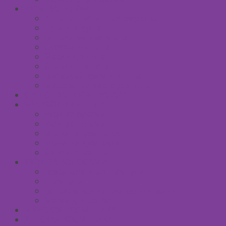
УХОД ЗА ТЕЛОМ
Антицеллюлитные средства
Гели для душа
Бельди мягкое мыло
Скрабы для тела
Маски для тела
Сливки для тела
Восковый крем для тела
Массажные масла для тела
СРЕДСТВА ПОСЛЕ ЗАГАРА
SPA УХОД ДЛЯ ТЕЛА
Уход за руками
Уход за ногами
Мыло натуральное
Мочалка джутовая
Солевые ванны
УХОД ЗА ВОЛОСАМИ
Безсульфатные шампуни
Шампуни
Бальзам-кондиционер для волос
Маски для волос
МУЖСКАЯ КОСМЕТИКА
ДЕТСКАЯ КОСМЕТИКА