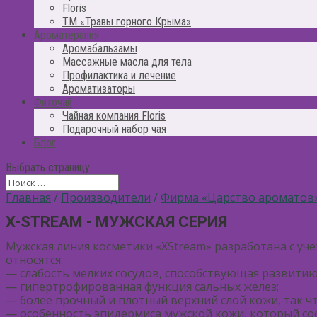
Floris
ТМ «Травы горного Крыма»
Ароматерапия
Аромабальзамы
Массажные масла для тела
Профилактика и лечение
Ароматизаторы
Фиточай
Чайная компания Floris
Подарочный набор чая
Блог
Выбрать страницу
Главная
/
Производители
/
Фирма «Царство ароматов
X-STREAM - МУЖСКАЯ СЕРИЯ
Мужская линия косметики «XStream» разработана с уч
относятся:
— слабость мелких сосудов, способствующая развитию
— гипертрофированная функция сальных желез;
— более прочный и плотный верхний слой кожи, так чт
— особенность эпидермиса мужской кожи, который сос