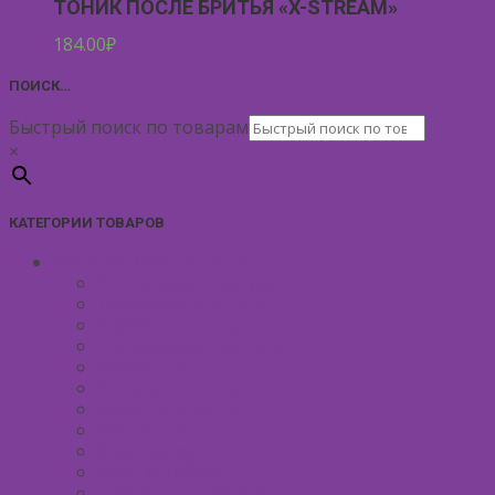
ТОНИК ПОСЛЕ БРИТЬЯ «X-STREAM»
184.00
₽
ПОИСК…
Быстрый поиск по товарам
×
КАТЕГОРИИ ТОВАРОВ
УХОД ЗА КОЖЕЙ ЛИЦА
Антивозрастной уход
Демакияж для лица
Скрабы для лица
Тонизирование лица
Маски для лица
Сливки для лица
Кремы для лица
Масло для лица
Уход вокруг глаз
Уход за губами
Борьба с куперозом