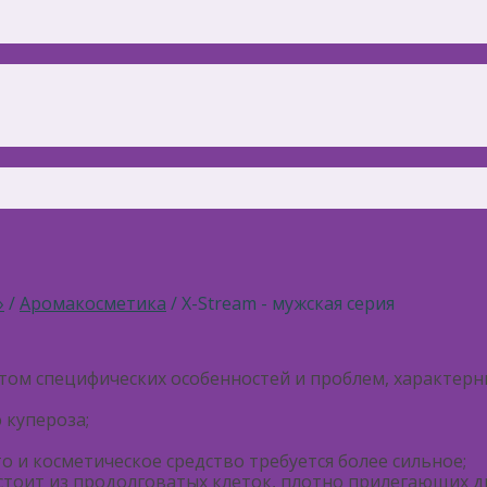
»
/
Аромакосметика
/ X-Stream - мужская серия
етом специфических особенностей и проблем, характерн
 купероза;
о и косметическое средство требуется более сильное;
тоит из продолговатых клеток, плотно прилегающих др