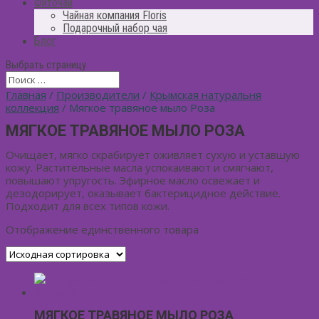
Фиточай
Чайная компания Floris
Подарочный набор чая
Блог
Выбрать страницу
Главная
/
Производители
/
Крымская натуральня
коллекция
/ Мягкое травяное мыло Роза
МЯГКОЕ ТРАВЯНОЕ МЫЛО РОЗА
Очищает, мягко скрабирует оживляет сухую и уставшую
кожу. Растительные масла успокаивают и смягчают,
повышают упругость. Эфирное масло освежает и
дезодорирует, оказывает бактерицидное действие.
Подходит для всех типов кожи.
Отображение единственного товара
МЯГКОЕ ТРАВЯНОЕ МЫЛО РОЗА