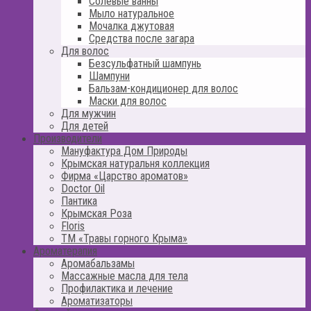
Солевые ванны
Мыло натуральное
Мочалка джутовая
Средства после загара
Для волос
Безсульфатный шампунь
Шампуни
Бальзам-кондиционер для волос
Маски для волос
Для мужчин
Для детей
Производители
Мануфактура Дом Природы
Крымская натуральня коллекция
Фирма «Царство ароматов»
Doctor Oil
Пантика
Крымская Роза
Floris
ТМ «Травы горного Крыма»
Ароматерапия
Аромабальзамы
Массажные масла для тела
Профилактика и лечение
Ароматизаторы