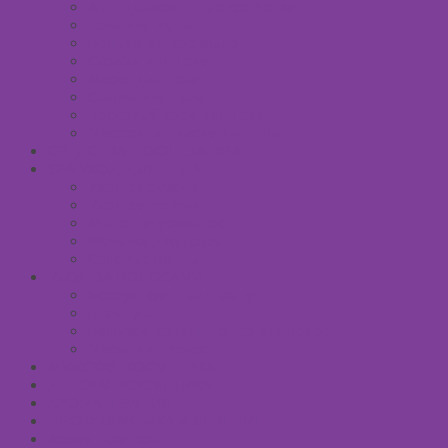
Антицеллюлитные средства
Гели для душа
Бельди мягкое мыло
Скрабы для тела
Маски для тела
Сливки для тела
Восковый крем для тела
Массажные масла для тела
СРЕДСТВА ПОСЛЕ ЗАГАРА
SPA УХОД ДЛЯ ТЕЛА
Уход за руками
Уход за ногами
Мыло натуральное
Мочалка джутовая
Солевые ванны
УХОД ЗА ВОЛОСАМИ
Безсульфатные шампуни
Шампуни
Бальзам-кондиционер для волос
Маски для волос
МУЖСКАЯ КОСМЕТИКА
ДЕТСКАЯ КОСМЕТИКА
АРОМАТЕРАПИЯ
ПРОФИЛАКТИКА И ЛЕЧЕНИЕ
Ароматизаторы