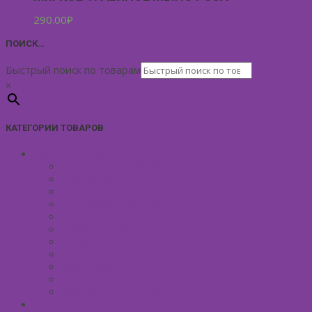
290.00
₽
ПОИСК…
Быстрый поиск по товарам
×
КАТЕГОРИИ ТОВАРОВ
УХОД ЗА КОЖЕЙ ЛИЦА
Антивозрастной уход
Демакияж для лица
Скрабы для лица
Тонизирование лица
Маски для лица
Сливки для лица
Кремы для лица
Масло для лица
Уход вокруг глаз
Уход за губами
Борьба с куперозом
УХОД ЗА ТЕЛОМ