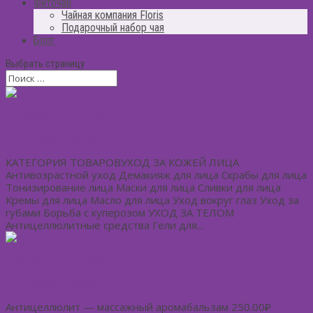
Фиточай
Чайная компания Floris
Подарочный набор чая
Блог
Выбрать страницу
ПРОФИЛАКТИКА И ЛЕЧЕНИЕ
Нет комментариев
КАТЕГОРИЯ ТОВАРОВУХОД ЗА КОЖЕЙ ЛИЦА
Антивозрастной уход Демакияж для лица Скрабы для лица
Тонизирование лица Маски для лица Сливки для лица
Кремы для лица Масло для лица Уход вокруг глаз Уход за
губами Борьба с куперозом УХОД ЗА ТЕЛОМ
Антицеллюлитные средства Гели для...
АРОМАТЕРАПИЯ
Нет комментариев
Антицеллюлит — массажный аромабальзам 250.00₽