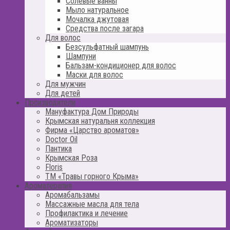
Солевые ванны
Мыло натуральное
Мочалка джутовая
Средства после загара
Для волос
Безсульфатный шампунь
Шампуни
Бальзам-кондиционер для волос
Маски для волос
Для мужчин
Для детей
Производители
Мануфактура Дом Природы
Крымская натуральня коллекция
Фирма «Царство ароматов»
Doctor Oil
Пантика
Крымская Роза
Floris
ТМ «Травы горного Крыма»
Ароматерапия
Аромабальзамы
Массажные масла для тела
Профилактика и лечение
Ароматизаторы