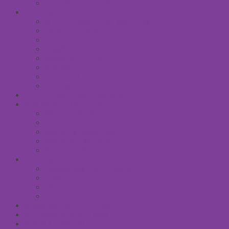
Борьба с куперозом
УХОД ЗА ТЕЛОМ
Антицеллюлитные средства
Гели для душа
Бельди мягкое мыло
Скрабы для тела
Маски для тела
Сливки для тела
Восковый крем для тела
Массажные масла для тела
СРЕДСТВА ПОСЛЕ ЗАГАРА
SPA УХОД ДЛЯ ТЕЛА
Уход за руками
Уход за ногами
Мыло натуральное
Мочалка джутовая
Солевые ванны
УХОД ЗА ВОЛОСАМИ
Безсульфатные шампуни
Шампуни
Бальзам-кондиционер для волос
Маски для волос
МУЖСКАЯ КОСМЕТИКА
ДЕТСКАЯ КОСМЕТИКА
АРОМАТЕРАПИЯ