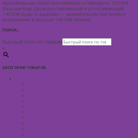
Аромабальзам-спрей при насморке и гайморите 152.00₽
Бальзам Мир Души расслабляющий и успокаивающий
140.00₽ Будьте здоровы — аромабальзам при болях и
воспалениях в мышцах 140.00₽ Вечная...
ПОИСК…
Быстрый поиск по товарам
×
КАТЕГОРИИ ТОВАРОВ
УХОД ЗА КОЖЕЙ ЛИЦА
Антивозрастной уход
Демакияж для лица
Скрабы для лица
Тонизирование лица
Маски для лица
Сливки для лица
Кремы для лица
Масло для лица
Уход вокруг глаз
Уход за губами