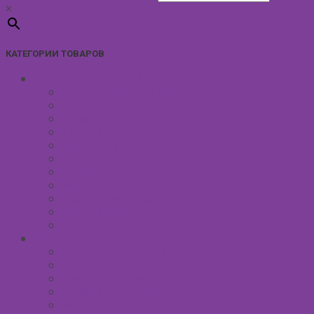
×
КАТЕГОРИИ ТОВАРОВ
УХОД ЗА КОЖЕЙ ЛИЦА
Антивозрастной уход
Демакияж для лица
Скрабы для лица
Тонизирование лица
Маски для лица
Сливки для лица
Кремы для лица
Масло для лица
Уход вокруг глаз
Уход за губами
Борьба с куперозом
УХОД ЗА ТЕЛОМ
Антицеллюлитные средства
Гели для душа
Бельди мягкое мыло
Скрабы для тела
Маски для тела