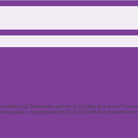
ой уход Демакияж для лица Скрабы для лица Тонизир
бами Борьба с куперозом УХОД ЗА ТЕЛОМ Антицеллюлитные