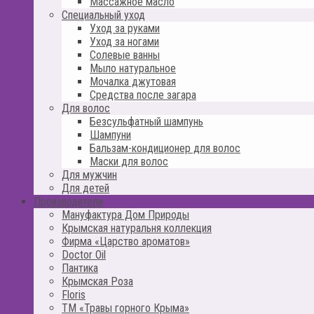
Массажное масло
Специальный уход
Уход за руками
Уход за ногами
Солевые ванны
Мыло натуральное
Мочалка джутовая
Средства после загара
Для волос
Безсульфатный шампунь
Шампуни
Бальзам-кондиционер для волос
Маски для волос
Для мужчин
Для детей
Производители
Мануфактура Дом Природы
Крымская натуральня коллекция
Фирма «Царство ароматов»
Doctor Oil
Пантика
Крымская Роза
Floris
ТМ «Травы горного Крыма»