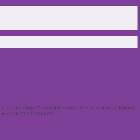
ование лица Маски для лица Сливки для лица Кремы
 средства Гели для...