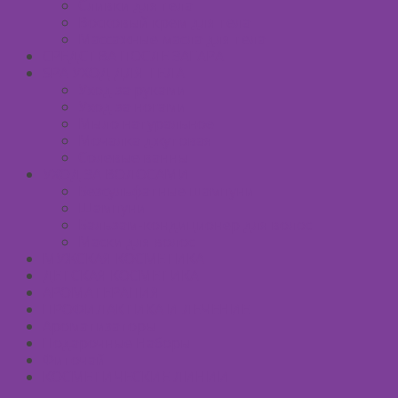
Сливки для тела
Восковый крем для тела
Массажные масла для тела
СРЕДСТВА ПОСЛЕ ЗАГАРА
SPA УХОД ДЛЯ ТЕЛА
Уход за руками
Уход за ногами
Мыло натуральное
Мочалка джутовая
Солевые ванны
УХОД ЗА ВОЛОСАМИ
Безсульфатные шампуни
Шампуни
Бальзам-кондиционер для волос
Маски для волос
МУЖСКАЯ КОСМЕТИКА
ДЕТСКАЯ КОСМЕТИКА
АРОМАТЕРАПИЯ
ПРОФИЛАКТИКА И ЛЕЧЕНИЕ
Ароматизаторы
Подарочные Наборы
Фиточай
КОСМЕТИЧЕСКИЕ ЛИНИИ