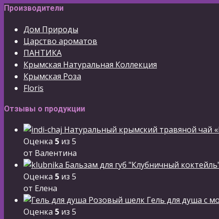
Производители
Дом Природы
Царство ароматов
ПАНТИКА
Крымская Натуральная Коллекция
Крымская Роза
Floris
Отзывы о продукции
Натуральный крымский травяной чай «
Оценка
5
из 5
от Валентина
Бальзам для губ "Клубничный коктейль
Оценка
5
из 5
от Елена
Гель для душа с м
Оценка
5
из 5