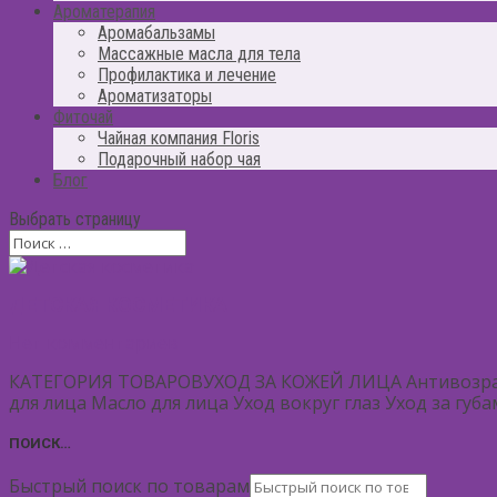
Ароматерапия
Аромабальзамы
Массажные масла для тела
Профилактика и лечение
Ароматизаторы
Фиточай
Чайная компания Floris
Подарочный набор чая
Блог
Выбрать страницу
ДЕТСКАЯ КОСМЕТИКА
Нет комментариев
КАТЕГОРИЯ ТОВАРОВУХОД ЗА КОЖЕЙ ЛИЦА Антивозрастн
для лица Масло для лица Уход вокруг глаз Уход за гу
ПОИСК…
Быстрый поиск по товарам