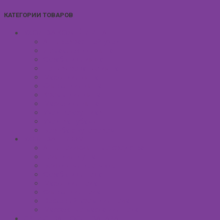
КАТЕГОРИИ ТОВАРОВ
УХОД ЗА КОЖЕЙ ЛИЦА
Антивозрастной уход
Демакияж для лица
Скрабы для лица
Тонизирование лица
Маски для лица
Сливки для лица
Кремы для лица
Масло для лица
Уход вокруг глаз
Уход за губами
Борьба с куперозом
УХОД ЗА ТЕЛОМ
Антицеллюлитные средства
Гели для душа
Бельди мягкое мыло
Скрабы для тела
Маски для тела
Сливки для тела
Восковый крем для тела
Массажные масла для тела
СРЕДСТВА ПОСЛЕ ЗАГАРА