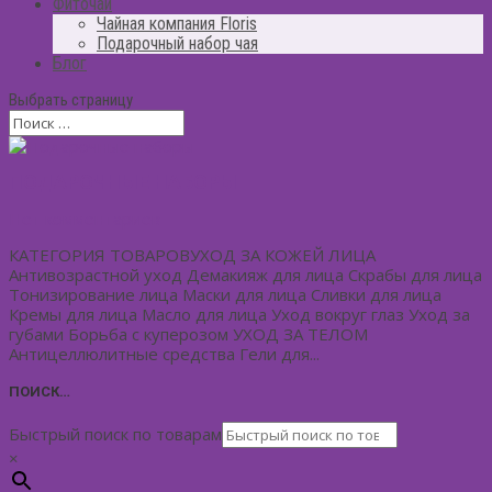
Фиточай
Чайная компания Floris
Подарочный набор чая
Блог
Выбрать страницу
ПОДАРОЧНЫЕ НАБОРЫ
Нет комментариев
КАТЕГОРИЯ ТОВАРОВУХОД ЗА КОЖЕЙ ЛИЦА
Антивозрастной уход Демакияж для лица Скрабы для лица
Тонизирование лица Маски для лица Сливки для лица
Кремы для лица Масло для лица Уход вокруг глаз Уход за
губами Борьба с куперозом УХОД ЗА ТЕЛОМ
Антицеллюлитные средства Гели для...
ПОИСК…
Быстрый поиск по товарам
×