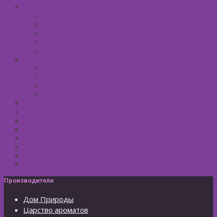
SPA УХОД ДЛЯ ТЕЛА
Уход за руками
Уход за ногами
Мыло натуральное
Мочалка джутовая
Солевые ванны
УХОД ЗА ВОЛОСАМИ
Безсульфатные шампуни
Шампуни
Бальзам-кондиционер для волос
Маски для волос
МУЖСКАЯ КОСМЕТИКА
ДЕТСКАЯ КОСМЕТИКА
АРОМАТЕРАПИЯ
ПРОФИЛАКТИКА И ЛЕЧЕНИЕ
Ароматизаторы
Подарочные Наборы
Фиточай
КОСМЕТИЧЕСКИЕ ЛИНИИ
Производители
Дом Природы
Царство ароматов