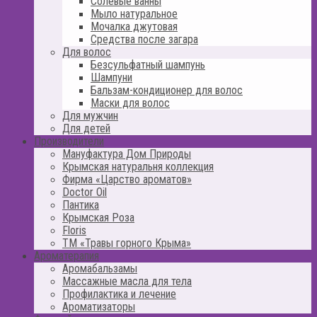
Солевые ванны
Мыло натуральное
Мочалка джутовая
Средства после загара
Для волос
Безсульфатный шампунь
Шампуни
Бальзам-кондиционер для волос
Маски для волос
Для мужчин
Для детей
Производители
Мануфактура Дом Природы
Крымская натуральня коллекция
Фирма «Царство ароматов»
Doctor Oil
Пантика
Крымская Роза
Floris
ТМ «Травы горного Крыма»
Ароматерапия
Аромабальзамы
Массажные масла для тела
Профилактика и лечение
Ароматизаторы