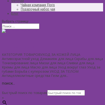
Фиточай
Чайная компания Floris
Подарочный набор чая
Блог
Выбрать страницу
ДЕТСКАЯ КОСМЕТИКА
Нет комментариев
КАТЕГОРИЯ ТОВАРОВУХОД ЗА КОЖЕЙ ЛИЦА
Антивозрастной уход Демакияж для лица Скрабы для лица
Тонизирование лица Маски для лица Сливки для лица
Кремы для лица Масло для лица Уход вокруг глаз Уход за
губами Борьба с куперозом УХОД ЗА ТЕЛОМ
Антицеллюлитные средства Гели для...
ПОИСК…
Быстрый поиск по товарам
×