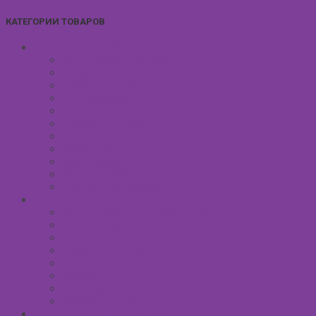
КАТЕГОРИИ ТОВАРОВ
УХОД ЗА КОЖЕЙ ЛИЦА
Антивозрастной уход
Демакияж для лица
Скрабы для лица
Тонизирование лица
Маски для лица
Сливки для лица
Кремы для лица
Масло для лица
Уход вокруг глаз
Уход за губами
Борьба с куперозом
УХОД ЗА ТЕЛОМ
Антицеллюлитные средства
Гели для душа
Бельди мягкое мыло
Скрабы для тела
Маски для тела
Сливки для тела
Восковый крем для тела
Массажные масла для тела
СРЕДСТВА ПОСЛЕ ЗАГАРА