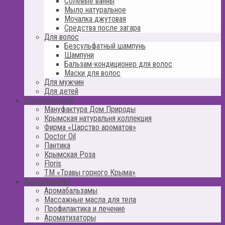
Солевые ванны
Мыло натуральное
Мочалка джутовая
Средства после загара
Для волос
Безсульфатный шампунь
Шампуни
Бальзам-кондиционер для волос
Маски для волос
Для мужчин
Для детей
Производители
Мануфактура Дом Природы
Крымская натуральня коллекция
Фирма «Царство ароматов»
Doctor Oil
Пантика
Крымская Роза
Floris
ТМ «Травы горного Крыма»
Ароматерапия
Аромабальзамы
Массажные масла для тела
Профилактика и лечение
Ароматизаторы