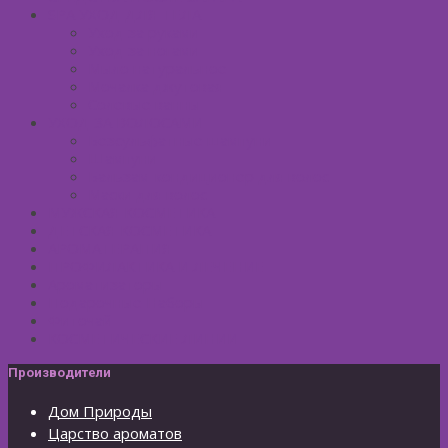
SPA УХОД ДЛЯ ТЕЛА
Уход за руками
Уход за ногами
Мыло натуральное
Мочалка джутовая
Солевые ванны
УХОД ЗА ВОЛОСАМИ
Безсульфатные шампуни
Шампуни
Бальзам-кондиционер для волос
Маски для волос
МУЖСКАЯ КОСМЕТИКА
ДЕТСКАЯ КОСМЕТИКА
АРОМАТЕРАПИЯ
ПРОФИЛАКТИКА И ЛЕЧЕНИЕ
Ароматизаторы
Подарочные Наборы
Фиточай
КОСМЕТИЧЕСКИЕ ЛИНИИ
Производители
Дом Природы
Царство ароматов