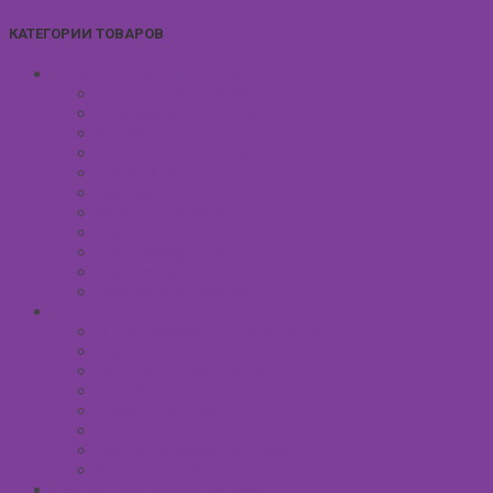
КАТЕГОРИИ ТОВАРОВ
УХОД ЗА КОЖЕЙ ЛИЦА
Антивозрастной уход
Демакияж для лица
Скрабы для лица
Тонизирование лица
Маски для лица
Сливки для лица
Кремы для лица
Масло для лица
Уход вокруг глаз
Уход за губами
Борьба с куперозом
УХОД ЗА ТЕЛОМ
Антицеллюлитные средства
Гели для душа
Бельди мягкое мыло
Скрабы для тела
Маски для тела
Сливки для тела
Восковый крем для тела
Массажные масла для тела
СРЕДСТВА ПОСЛЕ ЗАГАРА