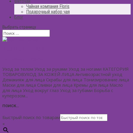
Фиточай
Чайная компания Floris
Подарочный набор чая
Блог
Выбрать страницу
УХОД ЗА ТЕЛОМ
Нет комментариев
Уход за телом Уход за руками Уход за ногами КАТЕГОРИЯ
ТОВАРОВУХОД ЗА КОЖЕЙ ЛИЦА Антивозрастной уход
Демакияж для лица Скрабы для лица Тонизирование лица
Маски для лица Сливки для лица Кремы для лица Масло
для лица Уход вокруг глаз Уход за губами Борьба с
куперозом...
ПОИСК…
Быстрый поиск по товарам
×