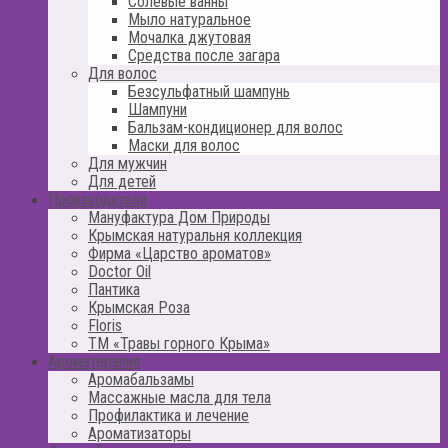
Солевые ванны
Мыло натуральное
Мочалка джутовая
Средства после загара
Для волос
Безсульфатный шампунь
Шампуни
Бальзам-кондиционер для волос
Маски для волос
Для мужчин
Для детей
Производители
Мануфактура Дом Природы
Крымская натуральня коллекция
Фирма «Царство ароматов»
Doctor Oil
Пантика
Крымская Роза
Floris
ТМ «Травы горного Крыма»
Ароматерапия
Аромабальзамы
Массажные масла для тела
Профилактика и лечение
Ароматизаторы