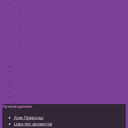
SPA УХОД ДЛЯ ТЕЛА
Уход за руками
Уход за ногами
Мыло натуральное
Мочалка джутовая
Солевые ванны
УХОД ЗА ВОЛОСАМИ
Безсульфатные шампуни
Шампуни
Бальзам-кондиционер для волос
Маски для волос
МУЖСКАЯ КОСМЕТИКА
ДЕТСКАЯ КОСМЕТИКА
АРОМАТЕРАПИЯ
ПРОФИЛАКТИКА И ЛЕЧЕНИЕ
Ароматизаторы
Подарочные Наборы
Фиточай
КОСМЕТИЧЕСКИЕ ЛИНИИ
Производители
Дом Природы
Царство ароматов