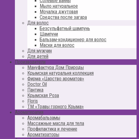
Солевые ванны
Мыло натуральное
Мочалка джутовая
Средства после загара
Для волос
Безсульфатный шампунь
Шампуни
Бальзам-кондиционер для волос
Маски для волос
Для мужчин
Для детей
Производители
Мануфактура Дом Природы
Крымская натуральня коллекция
Фирма «Царство ароматов»
Doctor Oil
Пантика
Крымская Роза
Floris
ТМ «Травы горного Крыма»
Ароматерапия
Аромабальзамы
Массажные масла для тела
Профилактика и лечение
Ароматизаторы