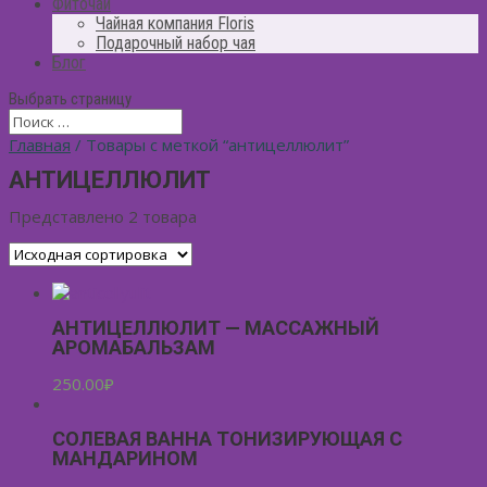
Фиточай
Чайная компания Floris
Подарочный набор чая
Блог
Выбрать страницу
Главная
/ Товары с меткой “антицеллюлит”
АНТИЦЕЛЛЮЛИТ
Представлено 2 товара
АНТИЦЕЛЛЮЛИТ — МАССАЖНЫЙ
АРОМАБАЛЬЗАМ
250.00
₽
СОЛЕВАЯ ВАННА ТОНИЗИРУЮЩАЯ С
МАНДАРИНОМ