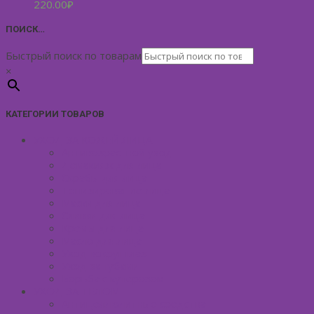
220.00
₽
ПОИСК…
Быстрый поиск по товарам
×
КАТЕГОРИИ ТОВАРОВ
УХОД ЗА КОЖЕЙ ЛИЦА
Антивозрастной уход
Демакияж для лица
Скрабы для лица
Тонизирование лица
Маски для лица
Сливки для лица
Кремы для лица
Масло для лица
Уход вокруг глаз
Уход за губами
Борьба с куперозом
УХОД ЗА ТЕЛОМ
Антицеллюлитные средства