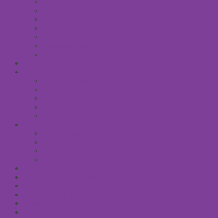
Гели для душа
Бельди мягкое мыло
Скрабы для тела
Маски для тела
Сливки для тела
Восковый крем для тела
Массажные масла для тела
СРЕДСТВА ПОСЛЕ ЗАГАРА
SPA УХОД ДЛЯ ТЕЛА
Уход за руками
Уход за ногами
Мыло натуральное
Мочалка джутовая
Солевые ванны
УХОД ЗА ВОЛОСАМИ
Безсульфатные шампуни
Шампуни
Бальзам-кондиционер для волос
Маски для волос
МУЖСКАЯ КОСМЕТИКА
ДЕТСКАЯ КОСМЕТИКА
АРОМАТЕРАПИЯ
ПРОФИЛАКТИКА И ЛЕЧЕНИЕ
Ароматизаторы
Подарочные Наборы