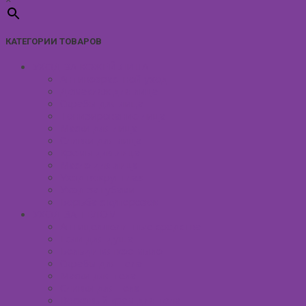
КАТЕГОРИИ ТОВАРОВ
УХОД ЗА КОЖЕЙ ЛИЦА
Антивозрастной уход
Демакияж для лица
Скрабы для лица
Тонизирование лица
Маски для лица
Сливки для лица
Кремы для лица
Масло для лица
Уход вокруг глаз
Уход за губами
Борьба с куперозом
УХОД ЗА ТЕЛОМ
Антицеллюлитные средства
Гели для душа
Бельди мягкое мыло
Скрабы для тела
Маски для тела
Сливки для тела
Восковый крем для тела