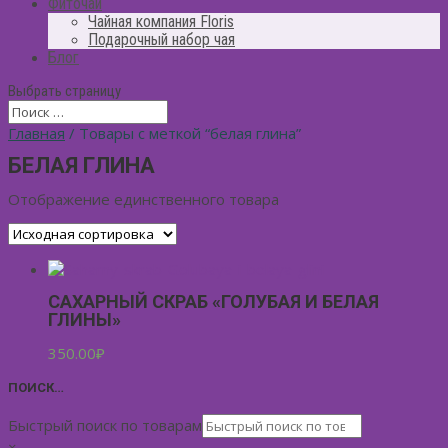
Фиточай
Чайная компания Floris
Подарочный набор чая
Блог
Выбрать страницу
Главная
/ Товары с меткой “белая глина”
БЕЛАЯ ГЛИНА
Отображение единственного товара
САХАРНЫЙ СКРАБ «ГОЛУБАЯ И БЕЛАЯ
ГЛИНЫ»
350.00
₽
ПОИСК…
Быстрый поиск по товарам
×