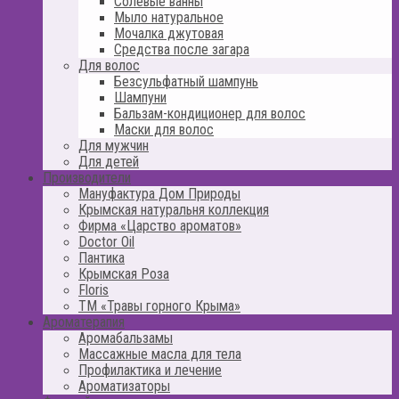
Солевые ванны
Мыло натуральное
Мочалка джутовая
Средства после загара
Для волос
Безсульфатный шампунь
Шампуни
Бальзам-кондиционер для волос
Маски для волос
Для мужчин
Для детей
Производители
Мануфактура Дом Природы
Крымская натуральня коллекция
Фирма «Царство ароматов»
Doctor Oil
Пантика
Крымская Роза
Floris
ТМ «Травы горного Крыма»
Ароматерапия
Аромабальзамы
Массажные масла для тела
Профилактика и лечение
Ароматизаторы