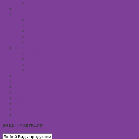
Массажные масла для тела
СРЕДСТВА ПОСЛЕ ЗАГАРА
SPA УХОД ДЛЯ ТЕЛА
Уход за руками
Уход за ногами
Мыло натуральное
Мочалка джутовая
Солевые ванны
УХОД ЗА ВОЛОСАМИ
Безсульфатные шампуни
Шампуни
Бальзам-кондиционер для волос
Маски для волос
МУЖСКАЯ КОСМЕТИКА
ДЕТСКАЯ КОСМЕТИКА
АРОМАТЕРАПИЯ
ПРОФИЛАКТИКА И ЛЕЧЕНИЕ
Ароматизаторы
Подарочные Наборы
Фиточай
КОСМЕТИЧЕСКИЕ ЛИНИИ
ВИДЫ ПРОДУКЦИИ