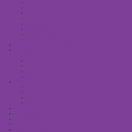
Антицеллюлитные средства
Гели для душа
Бельди мягкое мыло
Скрабы для тела
Маски для тела
Сливки для тела
Восковый крем для тела
Массажные масла для тела
СРЕДСТВА ПОСЛЕ ЗАГАРА
SPA УХОД ДЛЯ ТЕЛА
Уход за руками
Уход за ногами
Мыло натуральное
Мочалка джутовая
Солевые ванны
УХОД ЗА ВОЛОСАМИ
Безсульфатные шампуни
Шампуни
Бальзам-кондиционер для волос
Маски для волос
МУЖСКАЯ КОСМЕТИКА
ДЕТСКАЯ КОСМЕТИКА
АРОМАТЕРАПИЯ
ПРОФИЛАКТИКА И ЛЕЧЕНИЕ
Ароматизаторы