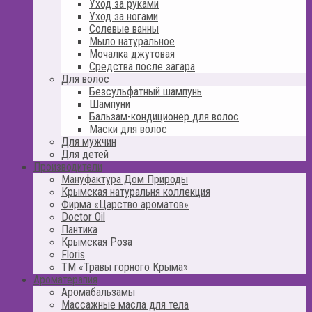
Уход за руками
Уход за ногами
Солевые ванны
Мыло натуральное
Мочалка джутовая
Средства после загара
Для волос
Безсульфатный шампунь
Шампуни
Бальзам-кондиционер для волос
Маски для волос
Для мужчин
Для детей
Производители
Мануфактура Дом Природы
Крымская натуральня коллекция
Фирма «Царство ароматов»
Doctor Oil
Пантика
Крымская Роза
Floris
ТМ «Травы горного Крыма»
Ароматерапия
Аромабальзамы
Массажные масла для тела