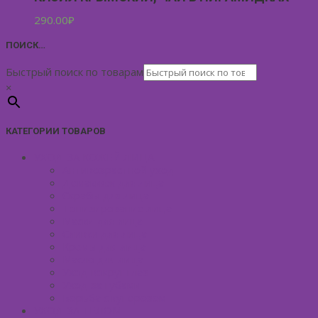
290.00
₽
ПОИСК…
Быстрый поиск по товарам
×
КАТЕГОРИИ ТОВАРОВ
УХОД ЗА КОЖЕЙ ЛИЦА
Антивозрастной уход
Демакияж для лица
Скрабы для лица
Тонизирование лица
Маски для лица
Сливки для лица
Кремы для лица
Масло для лица
Уход вокруг глаз
Уход за губами
Борьба с куперозом
УХОД ЗА ТЕЛОМ