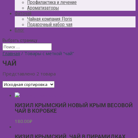
Профилактика и лечение
Ароматизаторы
Фиточай
Чайная компания Floris
Подарочный набор чая
Блог
Выбрать страницу
Главная
/ Товары с меткой “чай”
ЧАЙ
Представлено 2 товара
КИЗИЛ КРЫМСКИЙ НОВЫЙ КРЫМ ВЕСОВОЙ
ЧАЙ В КОРОБКЕ
180.00
₽
КИЗИЛ КРЫМСКИЙ, ЧАЙ В ПИРАМИДКАХ