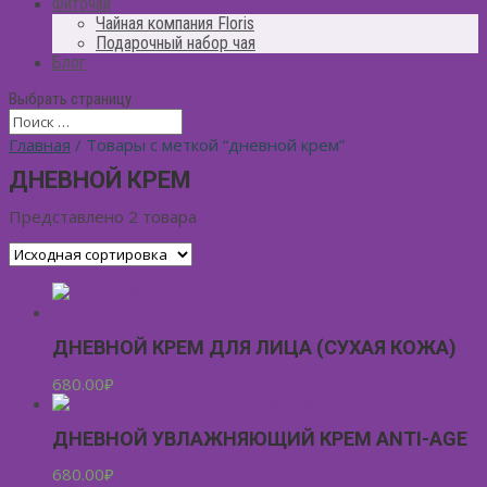
Фиточай
Чайная компания Floris
Подарочный набор чая
Блог
Выбрать страницу
Главная
/ Товары с меткой “дневной крем”
ДНЕВНОЙ КРЕМ
Представлено 2 товара
ДНЕВНОЙ КРЕМ ДЛЯ ЛИЦА (СУХАЯ КОЖА)
680.00
₽
ДНЕВНОЙ УВЛАЖНЯЮЩИЙ КРЕМ ANTI-AGE
680.00
₽