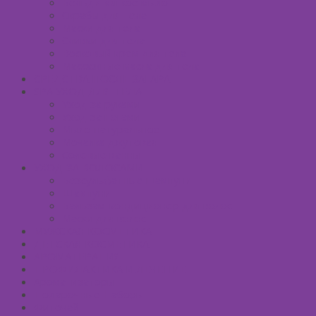
Бельди мягкое мыло
Скрабы для тела
Маски для тела
Сливки для тела
Восковый крем для тела
Массажные масла для тела
СРЕДСТВА ПОСЛЕ ЗАГАРА
SPA УХОД ДЛЯ ТЕЛА
Уход за руками
Уход за ногами
Мыло натуральное
Мочалка джутовая
Солевые ванны
УХОД ЗА ВОЛОСАМИ
Безсульфатные шампуни
Шампуни
Бальзам-кондиционер для волос
Маски для волос
МУЖСКАЯ КОСМЕТИКА
ДЕТСКАЯ КОСМЕТИКА
АРОМАТЕРАПИЯ
ПРОФИЛАКТИКА И ЛЕЧЕНИЕ
Ароматизаторы
Подарочные Наборы
Фиточай