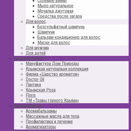
Солевые ванны
Мыло натуральное
Мочалка джутовая
Средства после загара
Для волос
Безсульфатный шампунь
Шампуни
Бальзам-кондиционер для волос
Маски для волос
Для мужчин
Для детей
Производители
Мануфактура Дом Природы
Крымская натуральня коллекция
Фирма «Царство ароматов»
Doctor Oil
Пантика
Крымская Роза
Floris
ТМ «Травы горного Крыма»
Ароматерапия
Аромабальзамы
Массажные масла для тела
Профилактика и лечение
Ароматизаторы