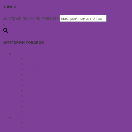
ПОИСК…
Быстрый поиск по товарам
×
КАТЕГОРИИ ТОВАРОВ
УХОД ЗА КОЖЕЙ ЛИЦА
Антивозрастной уход
Демакияж для лица
Скрабы для лица
Тонизирование лица
Маски для лица
Сливки для лица
Кремы для лица
Масло для лица
Уход вокруг глаз
Уход за губами
Борьба с куперозом
УХОД ЗА ТЕЛОМ
Антицеллюлитные средства
Гели для душа