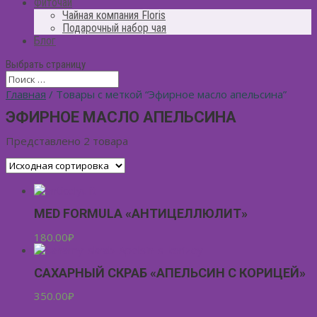
Фиточай
Чайная компания Floris
Подарочный набор чая
Блог
Выбрать страницу
Главная
/ Товары с меткой “Эфирное масло апельсина”
ЭФИРНОЕ МАСЛО АПЕЛЬСИНА
Представлено 2 товара
MED FORMULA «АНТИЦЕЛЛЮЛИТ»
180.00
₽
САХАРНЫЙ СКРАБ «АПЕЛЬСИН С КОРИЦЕЙ»
350.00
₽