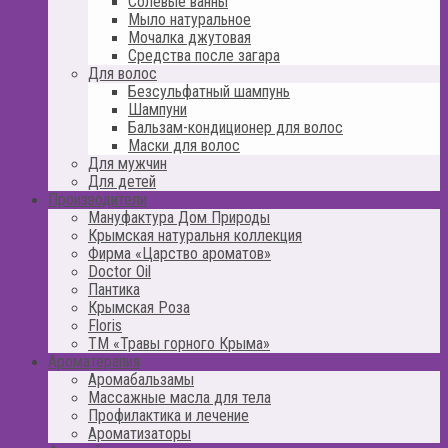
Солевые ванны
Мыло натуральное
Мочалка джутовая
Средства после загара
Для волос
Безсульфатный шампунь
Шампуни
Бальзам-кондиционер для волос
Маски для волос
Для мужчин
Для детей
Производители
Мануфактура Дом Природы
Крымская натуральня коллекция
Фирма «Царство ароматов»
Doctor Oil
Пантика
Крымская Роза
Floris
ТМ «Травы горного Крыма»
Ароматерапия
Аромабальзамы
Массажные масла для тела
Профилактика и лечение
Ароматизаторы