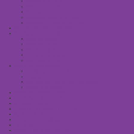
Скрабы для тела
Маски для тела
Сливки для тела
Восковый крем для тела
Массажные масла для тела
СРЕДСТВА ПОСЛЕ ЗАГАРА
SPA УХОД ДЛЯ ТЕЛА
Уход за руками
Уход за ногами
Мыло натуральное
Мочалка джутовая
Солевые ванны
УХОД ЗА ВОЛОСАМИ
Безсульфатные шампуни
Шампуни
Бальзам-кондиционер для волос
Маски для волос
МУЖСКАЯ КОСМЕТИКА
ДЕТСКАЯ КОСМЕТИКА
АРОМАТЕРАПИЯ
ПРОФИЛАКТИКА И ЛЕЧЕНИЕ
Ароматизаторы
Подарочные Наборы
Фиточай
КОСМЕТИЧЕСКИЕ ЛИНИИ