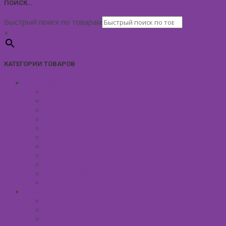
ПОИСК…
Быстрый поиск по товарам
×
КАТЕГОРИИ ТОВАРОВ
УХОД ЗА КОЖЕЙ ЛИЦА
Антивозрастной уход
Демакияж для лица
Скрабы для лица
Тонизирование лица
Маски для лица
Сливки для лица
Кремы для лица
Масло для лица
Уход вокруг глаз
Уход за губами
Борьба с куперозом
УХОД ЗА ТЕЛОМ
Антицеллюлитные средства
Гели для душа
Бельди мягкое мыло