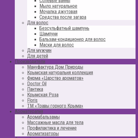
Солевые ванны
Мыло натуральное
Мочалка джутовая
Средства после загара
Для волос
Безсульфатный шампунь
Шампуни
Бальзам-кондиционер для волос
Маски для волос
Для мужчин
Для детей
Производители
Мануфактура Дом Природы
Крымская натуральня коллекция
Фирма «Царство ароматов»
Doctor Oil
Пантика
Крымская Роза
Floris
ТМ «Травы горного Крыма»
Ароматерапия
Аромабальзамы
Массажные масла для тела
Профилактика и лечение
Ароматизаторы