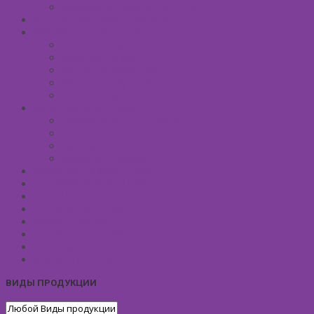
Массажные масла для тела
СРЕДСТВА ПОСЛЕ ЗАГАРА
SPA УХОД ДЛЯ ТЕЛА
Уход за руками
Уход за ногами
Мыло натуральное
Мочалка джутовая
Солевые ванны
УХОД ЗА ВОЛОСАМИ
Безсульфатные шампуни
Шампуни
Бальзам-кондиционер для волос
Маски для волос
МУЖСКАЯ КОСМЕТИКА
ДЕТСКАЯ КОСМЕТИКА
АРОМАТЕРАПИЯ
ПРОФИЛАКТИКА И ЛЕЧЕНИЕ
Ароматизаторы
Подарочные Наборы
Фиточай
КОСМЕТИЧЕСКИЕ ЛИНИИ
ВИДЫ ПРОДУКЦИИ