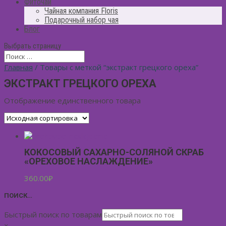
Фиточай
Чайная компания Floris
Подарочный набор чая
Блог
Выбрать страницу
Главная
/ Товары с меткой “экстракт грецкого ореха”
ЭКСТРАКТ ГРЕЦКОГО ОРЕХА
Отображение единственного товара
КОКОСОВЫЙ САХАРНО-СОЛЯНОЙ СКРАБ
«ОРЕХОВОЕ НАСЛАЖДЕНИЕ»
360.00
₽
ПОИСК…
Быстрый поиск по товарам
×