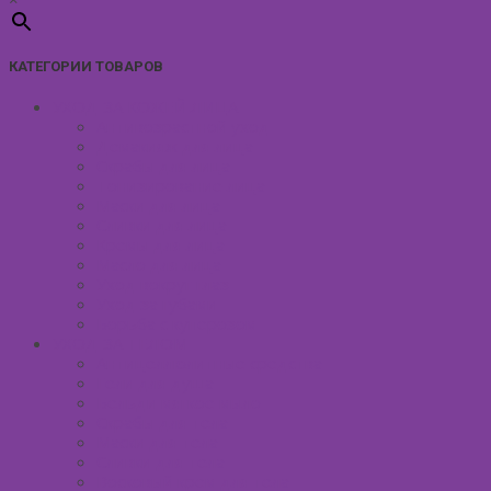
КАТЕГОРИИ ТОВАРОВ
УХОД ЗА КОЖЕЙ ЛИЦА
Антивозрастной уход
Демакияж для лица
Скрабы для лица
Тонизирование лица
Маски для лица
Сливки для лица
Кремы для лица
Масло для лица
Уход вокруг глаз
Уход за губами
Борьба с куперозом
УХОД ЗА ТЕЛОМ
Антицеллюлитные средства
Гели для душа
Бельди мягкое мыло
Скрабы для тела
Маски для тела
Сливки для тела
Восковый крем для тела