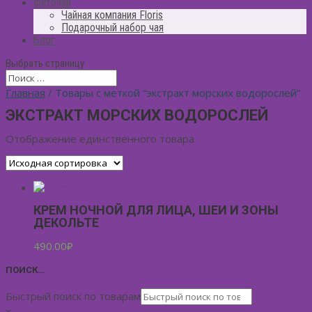
Фиточай
Чайная компания Floris
Подарочный набор чая
Блог
Выбрать страницу
Главная
/ Товары с меткой “экстракт морских водорослей”
ЭКСТРАКТ МОРСКИХ ВОДОРОСЛЕЙ
Отображение единственного товара
КРЕМ НОЧНОЙ ДЛЯ ЛИЦА, ШЕИ И ЗОНЫ
ДЕКОЛЬТЕ
490.00
₽
ПОИСК…
Быстрый поиск по товарам
×