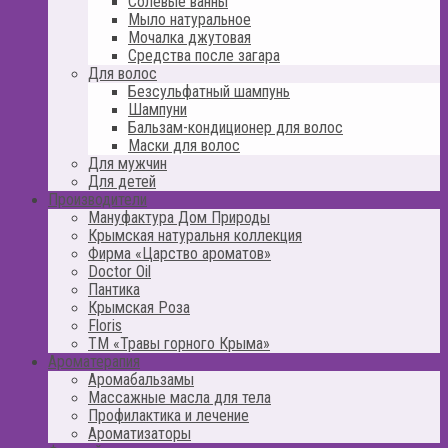
Солевые ванны
Мыло натуральное
Мочалка джутовая
Средства после загара
Для волос
Безсульфатный шампунь
Шампуни
Бальзам-кондиционер для волос
Маски для волос
Для мужчин
Для детей
Производители
Мануфактура Дом Природы
Крымская натуральня коллекция
Фирма «Царство ароматов»
Doctor Oil
Пантика
Крымская Роза
Floris
ТМ «Травы горного Крыма»
Ароматерапия
Аромабальзамы
Массажные масла для тела
Профилактика и лечение
Ароматизаторы