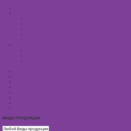
Массажные масла для тела
СРЕДСТВА ПОСЛЕ ЗАГАРА
SPA УХОД ДЛЯ ТЕЛА
Уход за руками
Уход за ногами
Мыло натуральное
Мочалка джутовая
Солевые ванны
УХОД ЗА ВОЛОСАМИ
Безсульфатные шампуни
Шампуни
Бальзам-кондиционер для волос
Маски для волос
МУЖСКАЯ КОСМЕТИКА
ДЕТСКАЯ КОСМЕТИКА
АРОМАТЕРАПИЯ
ПРОФИЛАКТИКА И ЛЕЧЕНИЕ
Ароматизаторы
Подарочные Наборы
Фиточай
КОСМЕТИЧЕСКИЕ ЛИНИИ
ВИДЫ ПРОДУКЦИИ