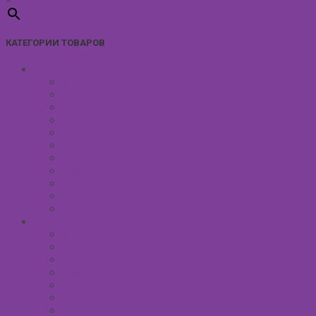
КАТЕГОРИИ ТОВАРОВ
УХОД ЗА КОЖЕЙ ЛИЦА
Антивозрастной уход
Демакияж для лица
Скрабы для лица
Тонизирование лица
Маски для лица
Сливки для лица
Кремы для лица
Масло для лица
Уход вокруг глаз
Уход за губами
Борьба с куперозом
УХОД ЗА ТЕЛОМ
Антицеллюлитные средства
Гели для душа
Бельди мягкое мыло
Скрабы для тела
Маски для тела
Сливки для тела
Восковый крем для тела