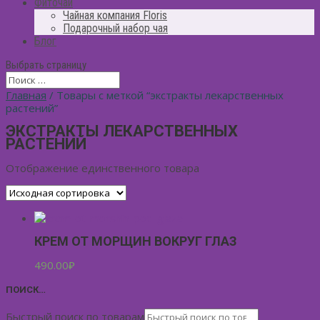
Фиточай
Чайная компания Floris
Подарочный набор чая
Блог
Выбрать страницу
Главная
/ Товары с меткой “экстракты лекарственных
растений”
ЭКСТРАКТЫ ЛЕКАРСТВЕННЫХ
РАСТЕНИЙ
Отображение единственного товара
КРЕМ ОТ МОРЩИН ВОКРУГ ГЛАЗ
490.00
₽
ПОИСК…
Быстрый поиск по товарам