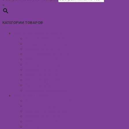
×
КАТЕГОРИИ ТОВАРОВ
УХОД ЗА КОЖЕЙ ЛИЦА
Антивозрастной уход
Демакияж для лица
Скрабы для лица
Тонизирование лица
Маски для лица
Сливки для лица
Кремы для лица
Масло для лица
Уход вокруг глаз
Уход за губами
Борьба с куперозом
УХОД ЗА ТЕЛОМ
Антицеллюлитные средства
Гели для душа
Бельди мягкое мыло
Скрабы для тела
Маски для тела
Сливки для тела