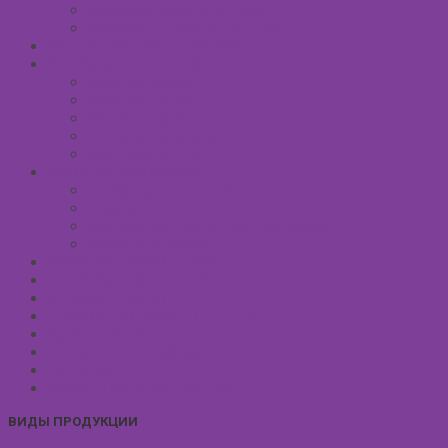
Восковый крем для тела
Массажные масла для тела
СРЕДСТВА ПОСЛЕ ЗАГАРА
SPA УХОД ДЛЯ ТЕЛА
Уход за руками
Уход за ногами
Мыло натуральное
Мочалка джутовая
Солевые ванны
УХОД ЗА ВОЛОСАМИ
Безсульфатные шампуни
Шампуни
Бальзам-кондиционер для волос
Маски для волос
МУЖСКАЯ КОСМЕТИКА
ДЕТСКАЯ КОСМЕТИКА
АРОМАТЕРАПИЯ
ПРОФИЛАКТИКА И ЛЕЧЕНИЕ
Ароматизаторы
Подарочные Наборы
Фиточай
КОСМЕТИЧЕСКИЕ ЛИНИИ
ВИДЫ ПРОДУКЦИИ