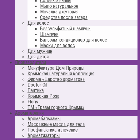
Солевые ванны
Мыло натуральное
Мочалка джутовая
Средства после загара
Для волос
Безсульфатный шампунь
Шампуни
Бальзам-кондиционер для волос
Маски для волос
Для мужчин
Для детей
Производители
Мануфактура Дом Природы
Крымская натуральня коллекция
Фирма «Царство ароматов»
Doctor Oil
Пантика
Крымская Роза
Floris
ТМ «Травы горного Крыма»
Ароматерапия
Аромабальзамы
Массажные масла для тела
Профилактика и лечение
Ароматизаторы