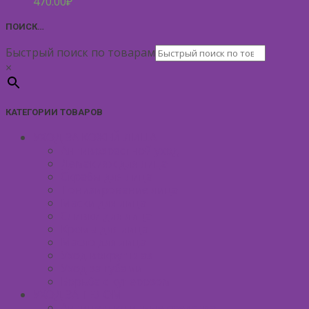
470.00
₽
ПОИСК…
Быстрый поиск по товарам
×
КАТЕГОРИИ ТОВАРОВ
УХОД ЗА КОЖЕЙ ЛИЦА
Антивозрастной уход
Демакияж для лица
Скрабы для лица
Тонизирование лица
Маски для лица
Сливки для лица
Кремы для лица
Масло для лица
Уход вокруг глаз
Уход за губами
Борьба с куперозом
УХОД ЗА ТЕЛОМ
Антицеллюлитные средства