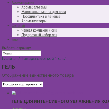
Ароматерапия
Аромабальзамы
Массажные масла для тела
Профилактика и лечение
Ароматизаторы
Фиточай
Чайная компания Floris
Подарочный набор чая
Блог
Выбрать страницу
Главная
/ Товары с меткой “гель”
ГЕЛЬ
Отображение единственного товара
ГЕЛЬ ДЛЯ ИНТЕНСИВНОГО УВЛАЖНЕНИЯ КОЖ