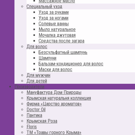
Массажное масло
Специальный уход
Уход за руками
Уход за ногами
Солевые ванны
Мыло натуральное
Мочалка джутовая
Средства после загара
Для волос
Безсульфатный шампунь
Шампуни
Бальзам-кондиционер для волос
Маски для волос
Для мужчин
Для детей
Производители
Мануфактура Дом Природы
Крымская натуральня коллекция
Фирма «Царство ароматов»
Doctor Oil
Пантика
Крымская Роза
Floris
ТМ «Травы горного Крыма»