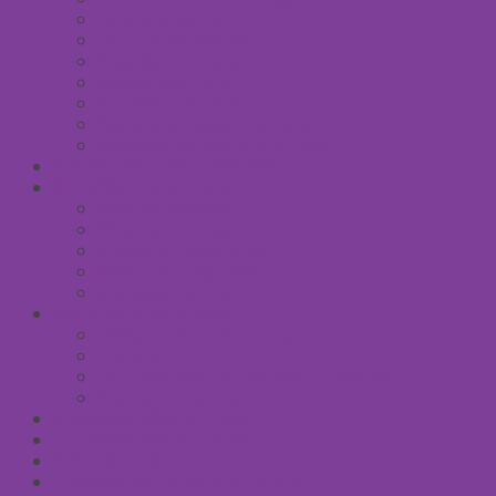
Гели для душа
Бельди мягкое мыло
Скрабы для тела
Маски для тела
Сливки для тела
Восковый крем для тела
Массажные масла для тела
СРЕДСТВА ПОСЛЕ ЗАГАРА
SPA УХОД ДЛЯ ТЕЛА
Уход за руками
Уход за ногами
Мыло натуральное
Мочалка джутовая
Солевые ванны
УХОД ЗА ВОЛОСАМИ
Безсульфатные шампуни
Шампуни
Бальзам-кондиционер для волос
Маски для волос
МУЖСКАЯ КОСМЕТИКА
ДЕТСКАЯ КОСМЕТИКА
АРОМАТЕРАПИЯ
ПРОФИЛАКТИКА И ЛЕЧЕНИЕ