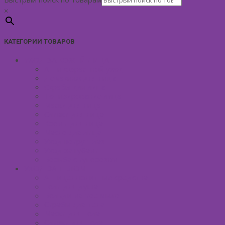
×
КАТЕГОРИИ ТОВАРОВ
УХОД ЗА КОЖЕЙ ЛИЦА
Антивозрастной уход
Демакияж для лица
Скрабы для лица
Тонизирование лица
Маски для лица
Сливки для лица
Кремы для лица
Масло для лица
Уход вокруг глаз
Уход за губами
Борьба с куперозом
УХОД ЗА ТЕЛОМ
Антицеллюлитные средства
Гели для душа
Бельди мягкое мыло
Скрабы для тела
Маски для тела
Сливки для тела