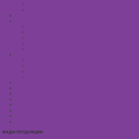
Восковый крем для тела
Массажные масла для тела
СРЕДСТВА ПОСЛЕ ЗАГАРА
SPA УХОД ДЛЯ ТЕЛА
Уход за руками
Уход за ногами
Мыло натуральное
Мочалка джутовая
Солевые ванны
УХОД ЗА ВОЛОСАМИ
Безсульфатные шампуни
Шампуни
Бальзам-кондиционер для волос
Маски для волос
МУЖСКАЯ КОСМЕТИКА
ДЕТСКАЯ КОСМЕТИКА
АРОМАТЕРАПИЯ
ПРОФИЛАКТИКА И ЛЕЧЕНИЕ
Ароматизаторы
Подарочные Наборы
Фиточай
КОСМЕТИЧЕСКИЕ ЛИНИИ
ВИДЫ ПРОДУКЦИИ