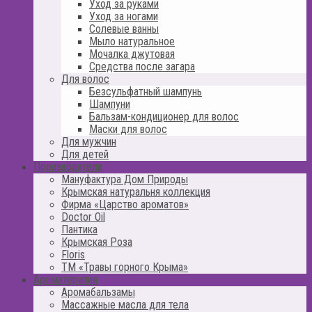
Уход за руками
Уход за ногами
Солевые ванны
Мыло натуральное
Мочалка джутовая
Средства после загара
Для волос
Безсульфатный шампунь
Шампуни
Бальзам-кондиционер для волос
Маски для волос
Для мужчин
Для детей
Производители
Мануфактура Дом Природы
Крымская натуральня коллекция
Фирма «Царство ароматов»
Doctor Oil
Пантика
Крымская Роза
Floris
ТМ «Травы горного Крыма»
Ароматерапия
Аромабальзамы
Массажные масла для тела