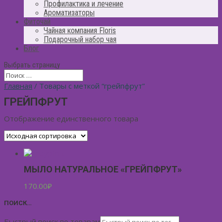
Профилактика и лечение
Ароматизаторы
Фиточай
Чайная компания Floris
Подарочный набор чая
Блог
Выбрать страницу
Главная
/ Товары с меткой “грейпфрут”
ГРЕЙПФРУТ
Отображение единственного товара
МЫЛО НАТУРАЛЬНОЕ «ГРЕЙПФРУТ»
170.00
₽
ПОИСК…
Быстрый поиск по товарам