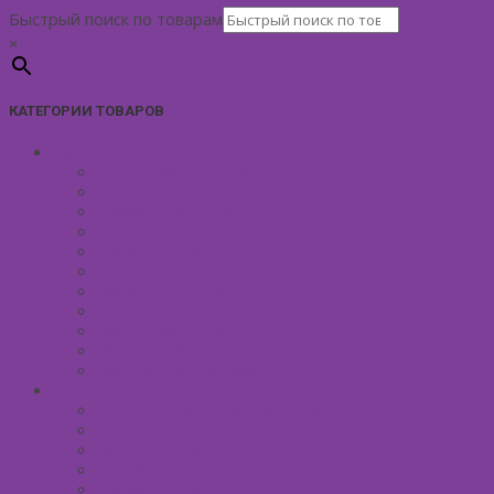
Быстрый поиск по товарам
×
КАТЕГОРИИ ТОВАРОВ
УХОД ЗА КОЖЕЙ ЛИЦА
Антивозрастной уход
Демакияж для лица
Скрабы для лица
Тонизирование лица
Маски для лица
Сливки для лица
Кремы для лица
Масло для лица
Уход вокруг глаз
Уход за губами
Борьба с куперозом
УХОД ЗА ТЕЛОМ
Антицеллюлитные средства
Гели для душа
Бельди мягкое мыло
Скрабы для тела
Маски для тела