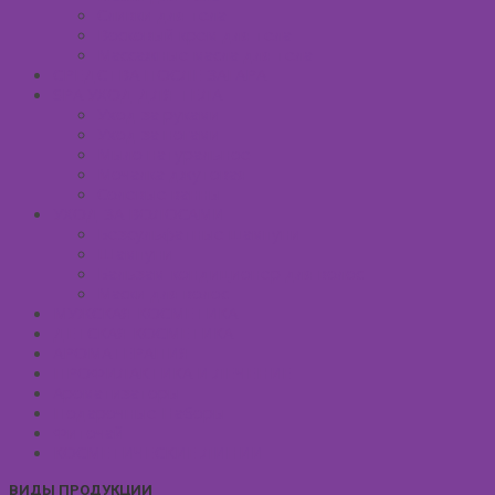
Сливки для тела
Восковый крем для тела
Массажные масла для тела
СРЕДСТВА ПОСЛЕ ЗАГАРА
SPA УХОД ДЛЯ ТЕЛА
Уход за руками
Уход за ногами
Мыло натуральное
Мочалка джутовая
Солевые ванны
УХОД ЗА ВОЛОСАМИ
Безсульфатные шампуни
Шампуни
Бальзам-кондиционер для волос
Маски для волос
МУЖСКАЯ КОСМЕТИКА
ДЕТСКАЯ КОСМЕТИКА
АРОМАТЕРАПИЯ
ПРОФИЛАКТИКА И ЛЕЧЕНИЕ
Ароматизаторы
Подарочные Наборы
Фиточай
КОСМЕТИЧЕСКИЕ ЛИНИИ
ВИДЫ ПРОДУКЦИИ