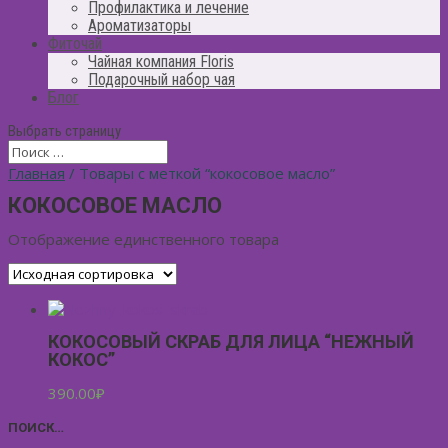
Профилактика и лечение
Ароматизаторы
Фиточай
Чайная компания Floris
Подарочный набор чая
Блог
Выбрать страницу
Главная
/ Товары с меткой “кокосовое масло”
КОКОСОВОЕ МАСЛО
Отображение единственного товара
КОКОСОВЫЙ СКРАБ ДЛЯ ЛИЦА “НЕЖНЫЙ
КОКОС”
390.00
₽
ПОИСК…