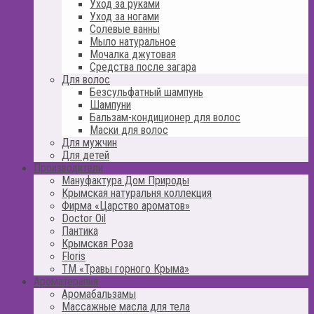
Уход за руками
Уход за ногами
Солевые ванны
Мыло натуральное
Мочалка джутовая
Средства после загара
Для волос
Безсульфатный шампунь
Шампуни
Бальзам-кондиционер для волос
Маски для волос
Для мужчин
Для детей
Производители
Мануфактура Дом Природы
Крымская натуральня коллекция
Фирма «Царство ароматов»
Doctor Oil
Пантика
Крымская Роза
Floris
ТМ «Травы горного Крыма»
Ароматерапия
Аромабальзамы
Массажные масла для тела