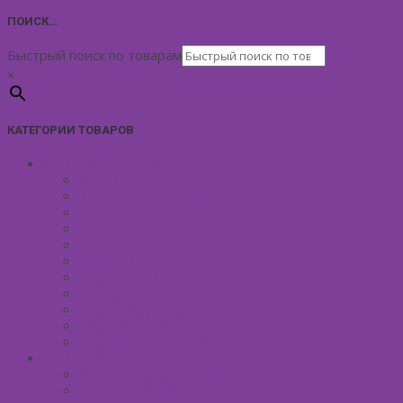
ПОИСК…
Быстрый поиск по товарам
×
КАТЕГОРИИ ТОВАРОВ
УХОД ЗА КОЖЕЙ ЛИЦА
Антивозрастной уход
Демакияж для лица
Скрабы для лица
Тонизирование лица
Маски для лица
Сливки для лица
Кремы для лица
Масло для лица
Уход вокруг глаз
Уход за губами
Борьба с куперозом
УХОД ЗА ТЕЛОМ
Антицеллюлитные средства
Гели для душа