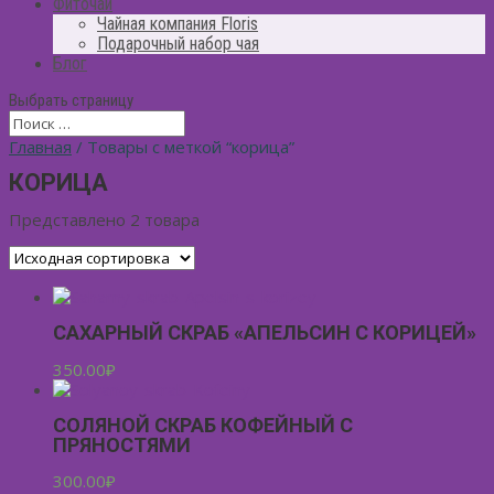
Фиточай
Чайная компания Floris
Подарочный набор чая
Блог
Выбрать страницу
Главная
/ Товары с меткой “корица”
КОРИЦА
Представлено 2 товара
САХАРНЫЙ СКРАБ «АПЕЛЬСИН С КОРИЦЕЙ»
350.00
₽
СОЛЯНОЙ СКРАБ КОФЕЙНЫЙ С
ПРЯНОСТЯМИ
300.00
₽