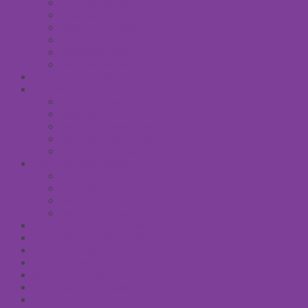
Бельди мягкое мыло
Скрабы для тела
Маски для тела
Сливки для тела
Восковый крем для тела
Массажные масла для тела
СРЕДСТВА ПОСЛЕ ЗАГАРА
SPA УХОД ДЛЯ ТЕЛА
Уход за руками
Уход за ногами
Мыло натуральное
Мочалка джутовая
Солевые ванны
УХОД ЗА ВОЛОСАМИ
Безсульфатные шампуни
Шампуни
Бальзам-кондиционер для волос
Маски для волос
МУЖСКАЯ КОСМЕТИКА
ДЕТСКАЯ КОСМЕТИКА
АРОМАТЕРАПИЯ
ПРОФИЛАКТИКА И ЛЕЧЕНИЕ
Ароматизаторы
Подарочные Наборы
Фиточай