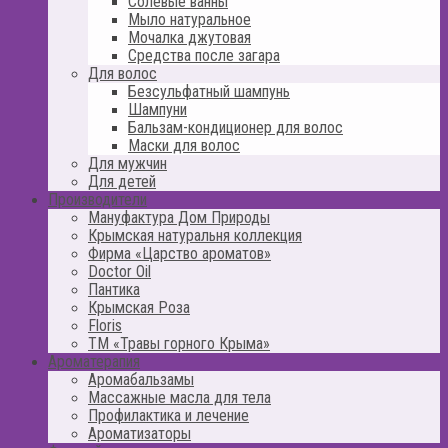
Солевые ванны
Мыло натуральное
Мочалка джутовая
Средства после загара
Для волос
Безсульфатный шампунь
Шампуни
Бальзам-кондиционер для волос
Маски для волос
Для мужчин
Для детей
Производители
Мануфактура Дом Природы
Крымская натуральня коллекция
Фирма «Царство ароматов»
Doctor Oil
Пантика
Крымская Роза
Floris
ТМ «Травы горного Крыма»
Ароматерапия
Аромабальзамы
Массажные масла для тела
Профилактика и лечение
Ароматизаторы