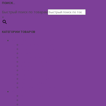
ПОИСК…
Быстрый поиск по товарам
×
КАТЕГОРИИ ТОВАРОВ
УХОД ЗА КОЖЕЙ ЛИЦА
Антивозрастной уход
Демакияж для лица
Скрабы для лица
Тонизирование лица
Маски для лица
Сливки для лица
Кремы для лица
Масло для лица
Уход вокруг глаз
Уход за губами
Борьба с куперозом
УХОД ЗА ТЕЛОМ
Антицеллюлитные средства
Гели для душа
Бельди мягкое мыло