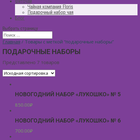
Фиточай
Чайная компания Floris
Подарочный набор чая
Блог
Выбрать страницу
Главная
/ Товары с меткой “подарочные наборы”
ПОДАРОЧНЫЕ НАБОРЫ
Представлено 7 товаров
НОВОГОДНИЙ НАБОР «ЛУКОШКО» № 5
850.00
₽
НОВОГОДНИЙ НАБОР «ЛУКОШКО» № 6
700.00
₽