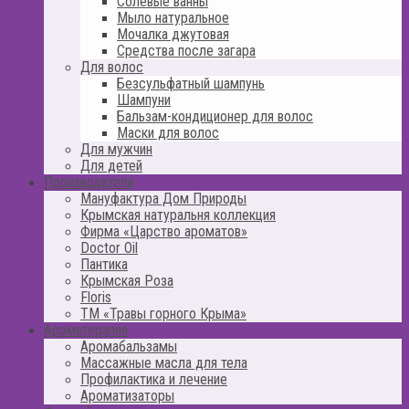
Солевые ванны
Мыло натуральное
Мочалка джутовая
Средства после загара
Для волос
Безсульфатный шампунь
Шампуни
Бальзам-кондиционер для волос
Маски для волос
Для мужчин
Для детей
Производители
Мануфактура Дом Природы
Крымская натуральня коллекция
Фирма «Царство ароматов»
Doctor Oil
Пантика
Крымская Роза
Floris
ТМ «Травы горного Крыма»
Ароматерапия
Аромабальзамы
Массажные масла для тела
Профилактика и лечение
Ароматизаторы