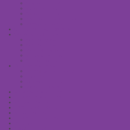
Скрабы для тела
Маски для тела
Сливки для тела
Восковый крем для тела
Массажные масла для тела
СРЕДСТВА ПОСЛЕ ЗАГАРА
SPA УХОД ДЛЯ ТЕЛА
Уход за руками
Уход за ногами
Мыло натуральное
Мочалка джутовая
Солевые ванны
УХОД ЗА ВОЛОСАМИ
Безсульфатные шампуни
Шампуни
Бальзам-кондиционер для волос
Маски для волос
МУЖСКАЯ КОСМЕТИКА
ДЕТСКАЯ КОСМЕТИКА
АРОМАТЕРАПИЯ
ПРОФИЛАКТИКА И ЛЕЧЕНИЕ
Ароматизаторы
Подарочные Наборы
Фиточай
КОСМЕТИЧЕСКИЕ ЛИНИИ