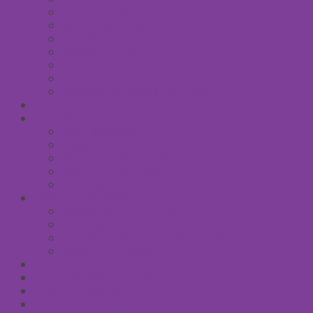
Гели для душа
Бельди мягкое мыло
Скрабы для тела
Маски для тела
Сливки для тела
Восковый крем для тела
Массажные масла для тела
СРЕДСТВА ПОСЛЕ ЗАГАРА
SPA УХОД ДЛЯ ТЕЛА
Уход за руками
Уход за ногами
Мыло натуральное
Мочалка джутовая
Солевые ванны
УХОД ЗА ВОЛОСАМИ
Безсульфатные шампуни
Шампуни
Бальзам-кондиционер для волос
Маски для волос
МУЖСКАЯ КОСМЕТИКА
ДЕТСКАЯ КОСМЕТИКА
АРОМАТЕРАПИЯ
ПРОФИЛАКТИКА И ЛЕЧЕНИЕ