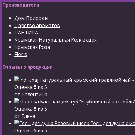
Производители
Дом Природы
Царство ароматов
ПАНТИКА
Крымская Натуральная Коллекция
Крымская Роза
Floris
Отзывы о продукции
Натуральный крымский травяной чай «
Оценка
5
из 5
от Валентина
Бальзам для губ "Клубничный коктейль
Оценка
5
из 5
от Елена
Гель для душа с м
Оценка
5
из 5