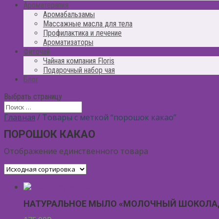
Ароматерапия
Аромабальзамы
Массажные масла для тела
Профилактика и лечение
Ароматизаторы
Фиточай
Чайная компания Floris
Подарочный набор чая
Блог
Выбрать страницу
Главная
/ Товары с меткой “порошок какао”
ПОРОШОК КАКАО
Отображение единственного товара
НАТУРАЛЬНОЕ МЫЛО «МОЛОЧНЫЙ ШОКОЛА