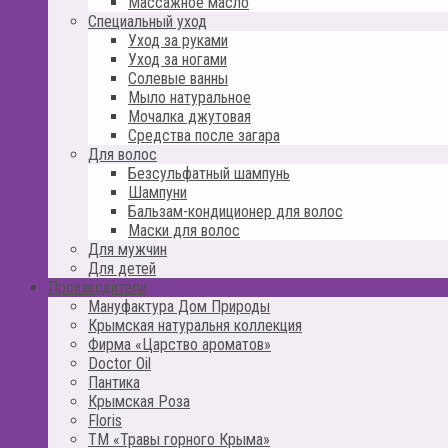
Массажное масло
Специальный уход
Уход за руками
Уход за ногами
Солевые ванны
Мыло натуральное
Мочалка джутовая
Средства после загара
Для волос
Безсульфатный шампунь
Шампуни
Бальзам-кондиционер для волос
Маски для волос
Для мужчин
Для детей
Производители
Мануфактура Дом Природы
Крымская натуральня коллекция
Фирма «Царство ароматов»
Doctor Oil
Пантика
Крымская Роза
Floris
ТМ «Травы горного Крыма»