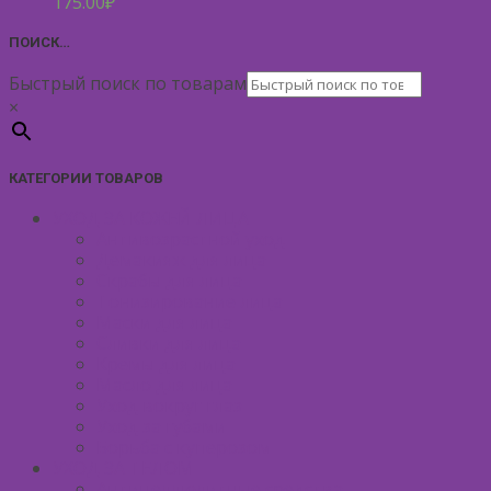
175.00
₽
ПОИСК…
Быстрый поиск по товарам
×
КАТЕГОРИИ ТОВАРОВ
УХОД ЗА КОЖЕЙ ЛИЦА
Антивозрастной уход
Демакияж для лица
Скрабы для лица
Тонизирование лица
Маски для лица
Сливки для лица
Кремы для лица
Масло для лица
Уход вокруг глаз
Уход за губами
Борьба с куперозом
УХОД ЗА ТЕЛОМ
Антицеллюлитные средства