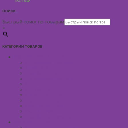
180.00
₽
ПОИСК…
Быстрый поиск по товарам
×
КАТЕГОРИИ ТОВАРОВ
УХОД ЗА КОЖЕЙ ЛИЦА
Антивозрастной уход
Демакияж для лица
Скрабы для лица
Тонизирование лица
Маски для лица
Сливки для лица
Кремы для лица
Масло для лица
Уход вокруг глаз
Уход за губами
Борьба с куперозом
УХОД ЗА ТЕЛОМ
Антицеллюлитные средства