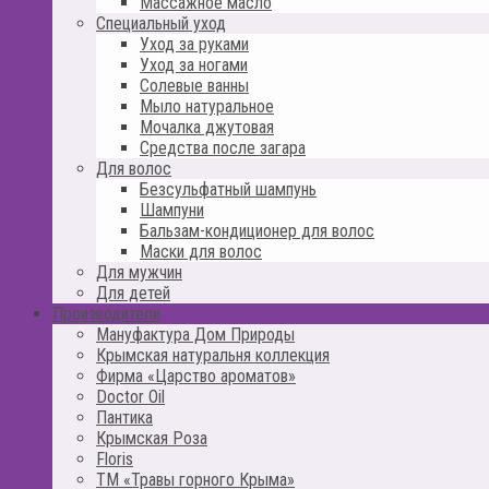
Массажное масло
Специальный уход
Уход за руками
Уход за ногами
Солевые ванны
Мыло натуральное
Мочалка джутовая
Средства после загара
Для волос
Безсульфатный шампунь
Шампуни
Бальзам-кондиционер для волос
Маски для волос
Для мужчин
Для детей
Производители
Мануфактура Дом Природы
Крымская натуральня коллекция
Фирма «Царство ароматов»
Doctor Oil
Пантика
Крымская Роза
Floris
ТМ «Травы горного Крыма»