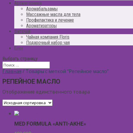
Ароматерапия
Аромабальзамы
Массажные масла для тела
Профилактика и лечение
Ароматизаторы
Фиточай
Чайная компания Floris
Подарочный набор чая
Блог
Выбрать страницу
Главная
/ Товары с меткой “Репейное масло”
РЕПЕЙНОЕ МАСЛО
Отображение единственного товара
MED FORMULA «АNTI-АКНЕ»