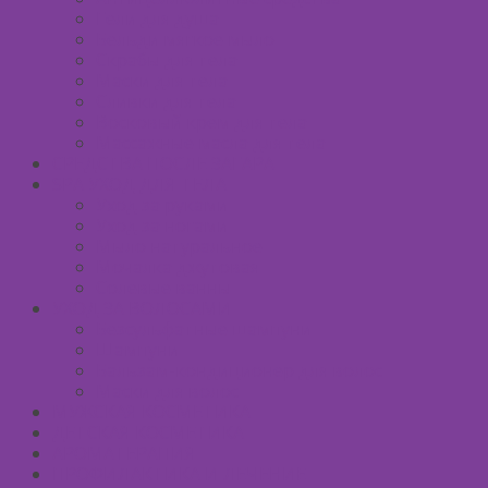
Гели для душа
Бельди мягкое мыло
Скрабы для тела
Маски для тела
Сливки для тела
Восковый крем для тела
Массажные масла для тела
СРЕДСТВА ПОСЛЕ ЗАГАРА
SPA УХОД ДЛЯ ТЕЛА
Уход за руками
Уход за ногами
Мыло натуральное
Мочалка джутовая
Солевые ванны
УХОД ЗА ВОЛОСАМИ
Безсульфатные шампуни
Шампуни
Бальзам-кондиционер для волос
Маски для волос
МУЖСКАЯ КОСМЕТИКА
ДЕТСКАЯ КОСМЕТИКА
АРОМАТЕРАПИЯ
ПРОФИЛАКТИКА И ЛЕЧЕНИЕ