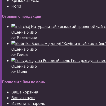
Крымская Роза
Floris
Отзывы о продукции
Натуральный крымский травяной чай «
Оценка
5
из 5
от Валентина
Бальзам для губ "Клубничный коктейль
Оценка
5
из 5
от Елена
Гель для душа с м
Оценка
5
из 5
от Мила
Позвольте Вам помочь
Ваша корзина
Ваш аккаунт
Изменить пароль