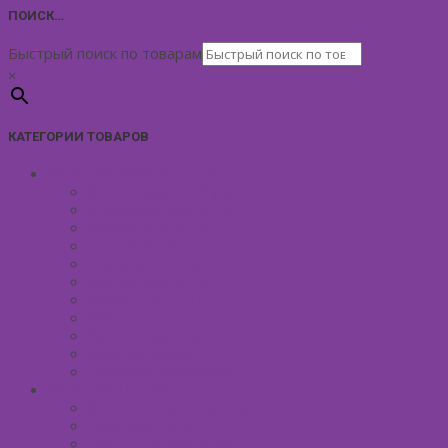
ПОИСК…
Быстрый поиск по товарам
×
КАТЕГОРИИ ТОВАРОВ
УХОД ЗА КОЖЕЙ ЛИЦА
Антивозрастной уход
Демакияж для лица
Скрабы для лица
Тонизирование лица
Маски для лица
Сливки для лица
Кремы для лица
Масло для лица
Уход вокруг глаз
Уход за губами
Борьба с куперозом
УХОД ЗА ТЕЛОМ
Антицеллюлитные средства
Гели для душа
Бельди мягкое мыло