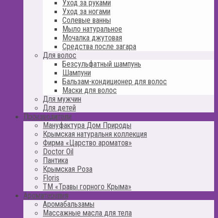
Уход за руками
Уход за ногами
Солевые ванны
Мыло натуральное
Мочалка джутовая
Средства после загара
Для волос
Безсульфатный шампунь
Шампуни
Бальзам-кондиционер для волос
Маски для волос
Для мужчин
Для детей
Производители
Мануфактура Дом Природы
Крымская натуральня коллекция
Фирма «Царство ароматов»
Doctor Oil
Пантика
Крымская Роза
Floris
ТМ «Травы горного Крыма»
Ароматерапия
Аромабальзамы
Массажные масла для тела