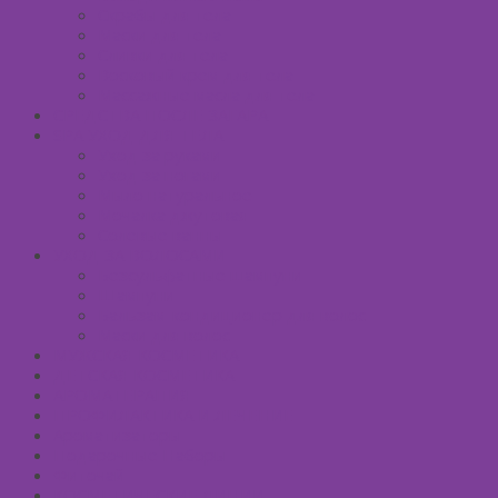
Скрабы для тела
Маски для тела
Сливки для тела
Восковый крем для тела
Массажные масла для тела
СРЕДСТВА ПОСЛЕ ЗАГАРА
SPA УХОД ДЛЯ ТЕЛА
Уход за руками
Уход за ногами
Мыло натуральное
Мочалка джутовая
Солевые ванны
УХОД ЗА ВОЛОСАМИ
Безсульфатные шампуни
Шампуни
Бальзам-кондиционер для волос
Маски для волос
МУЖСКАЯ КОСМЕТИКА
ДЕТСКАЯ КОСМЕТИКА
АРОМАТЕРАПИЯ
ПРОФИЛАКТИКА И ЛЕЧЕНИЕ
Ароматизаторы
Подарочные Наборы
Фиточай
КОСМЕТИЧЕСКИЕ ЛИНИИ