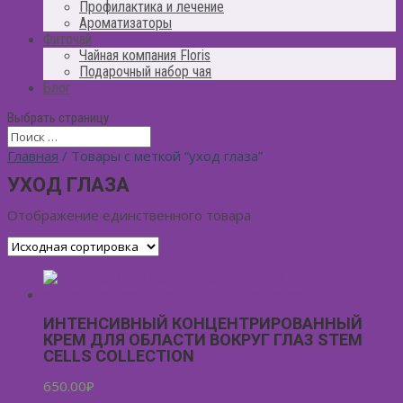
Профилактика и лечение
Ароматизаторы
Фиточай
Чайная компания Floris
Подарочный набор чая
Блог
Выбрать страницу
Главная
/ Товары с меткой “уход глаза”
УХОД ГЛАЗА
Отображение единственного товара
ИНТЕНСИВНЫЙ КОНЦЕНТРИРОВАННЫЙ
КРЕМ ДЛЯ ОБЛАСТИ ВОКРУГ ГЛАЗ STEM
CELLS COLLECTION
650.00
₽