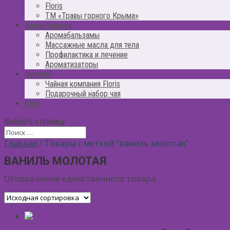
Floris
ТМ «Травы горного Крыма»
Ароматерапия
Аромабальзамы
Массажные масла для тела
Профилактика и лечение
Ароматизаторы
Фиточай
Чайная компания Floris
Подарочный набор чая
Блог
Выбрать страницу
Главная
/ Товары с меткой “ваниль молотая”
ВАНИЛЬ МОЛОТАЯ
Отображение единственного товара