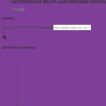
НАТУРАЛЬНОЕ МЫЛО «АНГЛИЙСКИЙ ЗАВТРА
175.00
₽
ПОИСК…
Быстрый поиск по товарам
×
КАТЕГОРИИ ТОВАРОВ
УХОД ЗА КОЖЕЙ ЛИЦА
Антивозрастной уход
Демакияж для лица
Скрабы для лица
Тонизирование лица
Маски для лица
Сливки для лица
Кремы для лица
Масло для лица
Уход вокруг глаз
Уход за губами
Борьба с куперозом