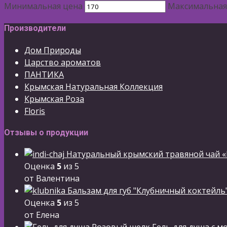
Минимальная цена
Максимальная
Производители
Дом Природы
Царство ароматов
ПАНТИКА
Крымская Натуральная Коллекция
Крымская Роза
Floris
Отзывы о продукции
Натуральный крымский травяной чай «
Оценка
5
из 5
от Валентина
Бальзам для губ "Клубничный коктейль
Оценка
5
из 5
от Елена