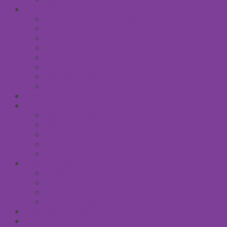
УХОД ЗА ТЕЛОМ
Антицеллюлитные средства
Гели для душа
Бельди мягкое мыло
Скрабы для тела
Маски для тела
Сливки для тела
Восковый крем для тела
Массажные масла для тела
СРЕДСТВА ПОСЛЕ ЗАГАРА
SPA УХОД ДЛЯ ТЕЛА
Уход за руками
Уход за ногами
Мыло натуральное
Мочалка джутовая
Солевые ванны
УХОД ЗА ВОЛОСАМИ
Безсульфатные шампуни
Шампуни
Бальзам-кондиционер для волос
Маски для волос
МУЖСКАЯ КОСМЕТИКА
ДЕТСКАЯ КОСМЕТИКА