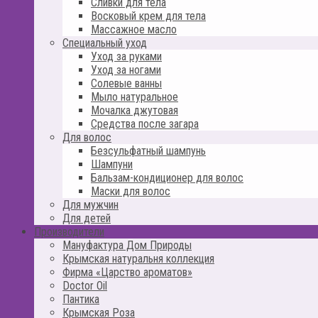
Сливки для тела
Восковый крем для тела
Массажное масло
Специальный уход
Уход за руками
Уход за ногами
Солевые ванны
Мыло натуральное
Мочалка джутовая
Средства после загара
Для волос
Безсульфатный шампунь
Шампуни
Бальзам-кондиционер для волос
Маски для волос
Для мужчин
Для детей
Производители
Мануфактура Дом Природы
Крымская натуральня коллекция
Фирма «Царство ароматов»
Doctor Oil
Пантика
Крымская Роза