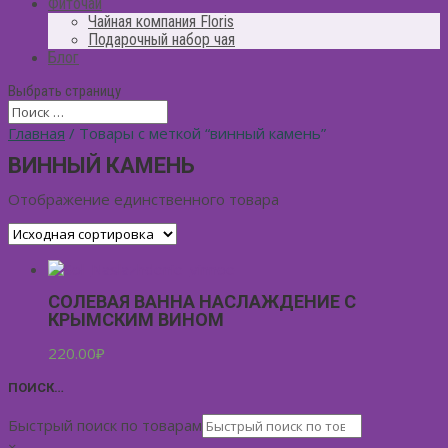
Фиточай
Чайная компания Floris
Подарочный набор чая
Блог
Выбрать страницу
Главная
/ Товары с меткой “винный камень”
ВИННЫЙ КАМЕНЬ
Отображение единственного товара
СОЛЕВАЯ ВАННА НАСЛАЖДЕНИЕ С
КРЫМСКИМ ВИНОМ
220.00
₽
ПОИСК…
Быстрый поиск по товарам
×