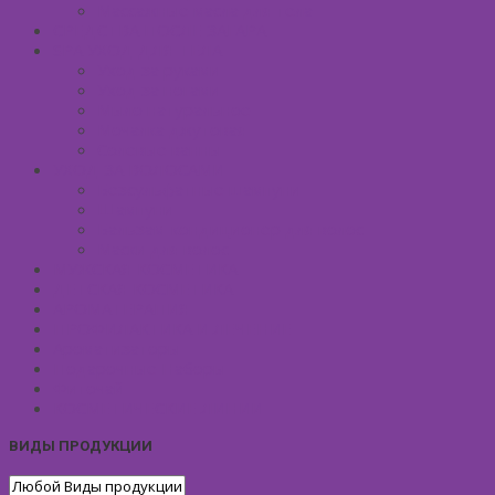
Массажные масла для тела
СРЕДСТВА ПОСЛЕ ЗАГАРА
SPA УХОД ДЛЯ ТЕЛА
Уход за руками
Уход за ногами
Мыло натуральное
Мочалка джутовая
Солевые ванны
УХОД ЗА ВОЛОСАМИ
Безсульфатные шампуни
Шампуни
Бальзам-кондиционер для волос
Маски для волос
МУЖСКАЯ КОСМЕТИКА
ДЕТСКАЯ КОСМЕТИКА
АРОМАТЕРАПИЯ
ПРОФИЛАКТИКА И ЛЕЧЕНИЕ
Ароматизаторы
Подарочные Наборы
Фиточай
КОСМЕТИЧЕСКИЕ ЛИНИИ
ВИДЫ ПРОДУКЦИИ