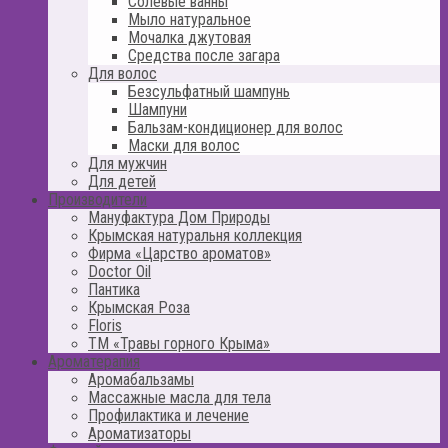
Солевые ванны
Мыло натуральное
Мочалка джутовая
Средства после загара
Для волос
Безсульфатный шампунь
Шампуни
Бальзам-кондиционер для волос
Маски для волос
Для мужчин
Для детей
Производители
Мануфактура Дом Природы
Крымская натуральня коллекция
Фирма «Царство ароматов»
Doctor Oil
Пантика
Крымская Роза
Floris
ТМ «Травы горного Крыма»
Ароматерапия
Аромабальзамы
Массажные масла для тела
Профилактика и лечение
Ароматизаторы