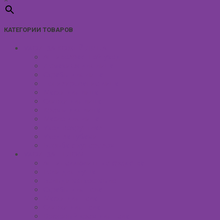
КАТЕГОРИИ ТОВАРОВ
УХОД ЗА КОЖЕЙ ЛИЦА
Антивозрастной уход
Демакияж для лица
Скрабы для лица
Тонизирование лица
Маски для лица
Сливки для лица
Кремы для лица
Масло для лица
Уход вокруг глаз
Уход за губами
Борьба с куперозом
УХОД ЗА ТЕЛОМ
Антицеллюлитные средства
Гели для душа
Бельди мягкое мыло
Скрабы для тела
Маски для тела
Сливки для тела
Восковый крем для тела