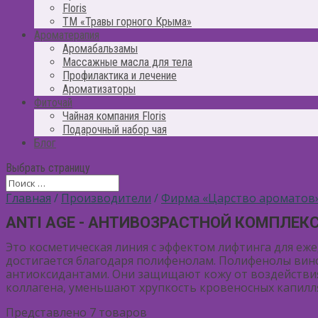
Floris
ТМ «Травы горного Крыма»
Ароматерапия
Аромабальзамы
Массажные масла для тела
Профилактика и лечение
Ароматизаторы
Фиточай
Чайная компания Floris
Подарочный набор чая
Блог
Выбрать страницу
Главная
/
Производители
/
Фирма «Царство ароматов
ANTI AGE - АНТИВОЗРАСТНОЙ КОМПЛЕК
Это косметическая линия с эффектом лифтинга для е
достигается благодаря полифенолам. Полифенолы вин
антиоксидантами. Они защищают кожу от воздействия
коллагена, уменьшают хрупкость кровеносных капилля
Представлено 7 товаров