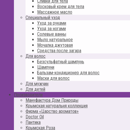
Сливки для тела
Восковый крем для тела
Массажное масло
Специальный уход
Уход за руками
Уход за ногами
Солевые ванны
Мыло натуральное
Мочалка джутовая
Средства после загара
Для волос
Безсульфатный шампунь
Шампуни
Бальзам-кондиционер для волос
Маски для волос
Для мужчин
Для детей
Производители
Мануфактура Дом Природы
Крымская натуральня коллекция
Фирма «Царство ароматов»
Doctor Oil
Пантика
Крымская Роза