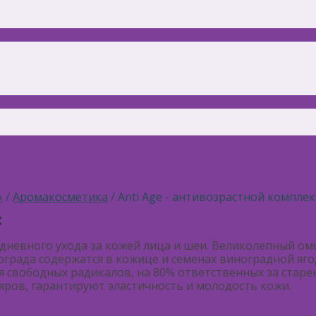
»
/
Аромакосметика
/ Anti Age - антивозрастной комплек
С
жедневного ухода за кожей лица и шеи. Великолепный 
ограда содержатся в кожице и семенах виноградной я
 свободных радикалов, на 80% ответственных за старе
ров, гарантируют эластичность и молодость кожи.