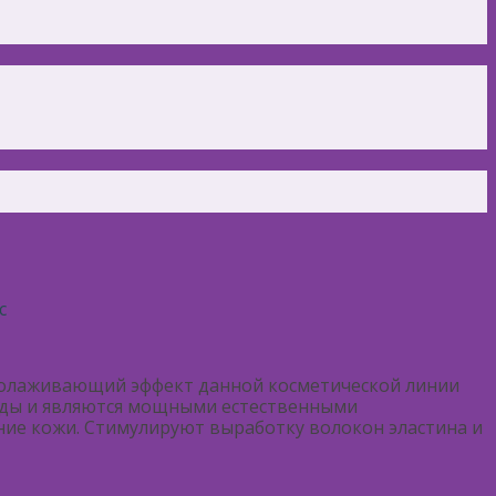
с
омолаживающий эффект данной косметической линии
годы и являются мощными естественными
ние кожи. Стимулируют выработку волокон эластина и