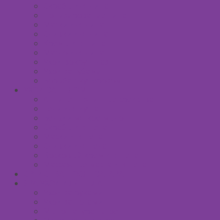
Скрабы для лица
Тонизирование лица
Маски для лица
Сливки для лица
Кремы для лица
Масло для лица
Уход вокруг глаз
Уход за губами
Борьба с куперозом
УХОД ЗА ТЕЛОМ
Антицеллюлитные средства
Гели для душа
Бельди мягкое мыло
Скрабы для тела
Маски для тела
Сливки для тела
Восковый крем для тела
Массажные масла для тела
СРЕДСТВА ПОСЛЕ ЗАГАРА
SPA УХОД ДЛЯ ТЕЛА
Уход за руками
Уход за ногами
Мыло натуральное