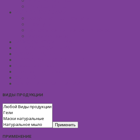
Мочалка джутовая
Солевые ванны
УХОД ЗА ВОЛОСАМИ
Безсульфатные шампуни
Шампуни
Бальзам-кондиционер для волос
Маски для волос
МУЖСКАЯ КОСМЕТИКА
ДЕТСКАЯ КОСМЕТИКА
АРОМАТЕРАПИЯ
ПРОФИЛАКТИКА И ЛЕЧЕНИЕ
Ароматизаторы
Подарочные Наборы
Фиточай
КОСМЕТИЧЕСКИЕ ЛИНИИ
ВИДЫ ПРОДУКЦИИ
Применить
ПРИМЕНЕНИЕ