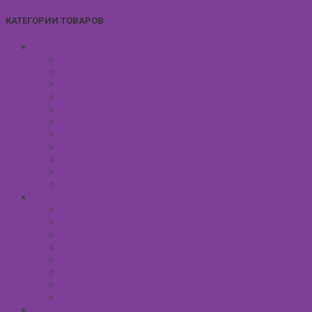
КАТЕГОРИИ ТОВАРОВ
УХОД ЗА КОЖЕЙ ЛИЦА
Антивозрастной уход
Демакияж для лица
Скрабы для лица
Тонизирование лица
Маски для лица
Сливки для лица
Кремы для лица
Масло для лица
Уход вокруг глаз
Уход за губами
Борьба с куперозом
УХОД ЗА ТЕЛОМ
Антицеллюлитные средства
Гели для душа
Бельди мягкое мыло
Скрабы для тела
Маски для тела
Сливки для тела
Восковый крем для тела
Массажные масла для тела
СРЕДСТВА ПОСЛЕ ЗАГАРА