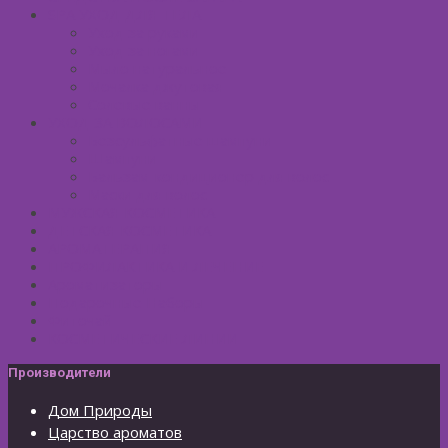
SPA УХОД ДЛЯ ТЕЛА
Уход за руками
Уход за ногами
Мыло натуральное
Мочалка джутовая
Солевые ванны
УХОД ЗА ВОЛОСАМИ
Безсульфатные шампуни
Шампуни
Бальзам-кондиционер для волос
Маски для волос
МУЖСКАЯ КОСМЕТИКА
ДЕТСКАЯ КОСМЕТИКА
АРОМАТЕРАПИЯ
ПРОФИЛАКТИКА И ЛЕЧЕНИЕ
Ароматизаторы
Подарочные Наборы
Фиточай
КОСМЕТИЧЕСКИЕ ЛИНИИ
Производители
Дом Природы
Царство ароматов