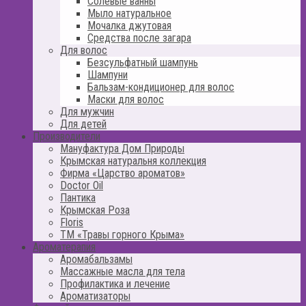
Солевые ванны
Мыло натуральное
Мочалка джутовая
Средства после загара
Для волос
Безсульфатный шампунь
Шампуни
Бальзам-кондиционер для волос
Маски для волос
Для мужчин
Для детей
Производители
Мануфактура Дом Природы
Крымская натуральня коллекция
Фирма «Царство ароматов»
Doctor Oil
Пантика
Крымская Роза
Floris
ТМ «Травы горного Крыма»
Ароматерапия
Аромабальзамы
Массажные масла для тела
Профилактика и лечение
Ароматизаторы