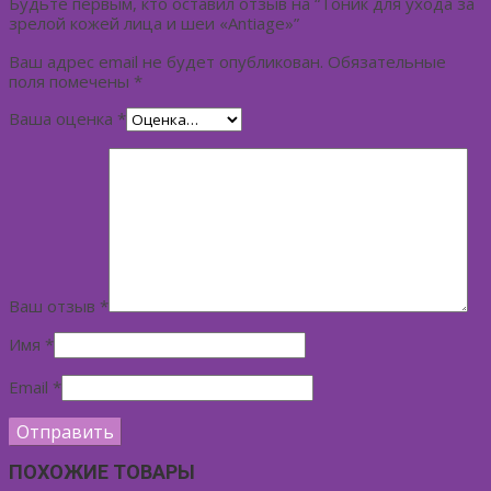
Будьте первым, кто оставил отзыв на “Тоник для ухода за
зрелой кожей лица и шеи «Antiage»”
Ваш адрес email не будет опубликован.
Обязательные
поля помечены
*
Ваша оценка
*
Ваш отзыв
*
Имя
*
Email
*
ПОХОЖИЕ ТОВАРЫ