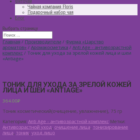
Фиточай
Чайная компания Floris
Подарочный набор чая
Блог
Выбрать страницу
Главная
/
Производители
/
Фирма «Царство
ароматов»
/
Аромакосметика
/
Anti Age - антивозрастной
комплекс
/ Тоник для ухода за зрелой кожей лица и шеи
«Antiage»
ТОНИК ДЛЯ УХОДА ЗА ЗРЕЛОЙ КОЖЕЙ
ЛИЦА И ШЕИ «ANTIAGE»
364.00
₽
Тоник косметический(очищение, увлажнение), 75 гр
Категория:
Anti Age - антивозрастной комплекс
Метки:
Антивозрастной уход
,
очищение лица
,
тонизирование
лица
,
тоник
,
уход лицо