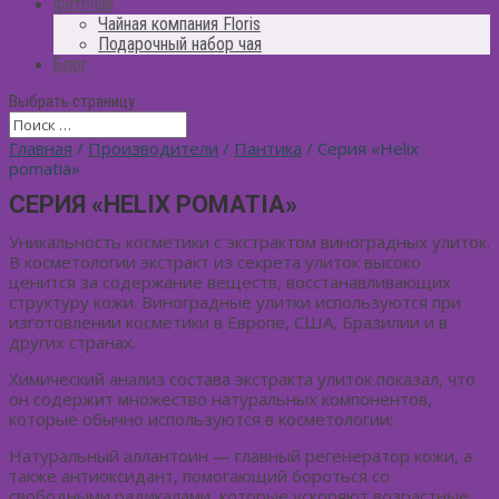
Фиточай
Чайная компания Floris
Подарочный набор чая
Блог
Выбрать страницу
Главная
/
Производители
/
Пантика
/ Серия «Helix
pomatia»
СЕРИЯ «HELIX POMATIA»
Уникальность косметики с экстрактом виноградных улиток.
В косметологии экстракт из секрета улиток высоко
ценится за содержание веществ, восстанавливающих
структуру кожи. Виноградные улитки используются при
изготовлении косметики в Европе, США, Бразилии и в
других странах.
Химический анализ состава экстракта улиток показал, что
он содержит множество натуральных компонентов,
которые обычно используются в косметологии:
Натуральный аллантоин — главный регенератор кожи, а
также антиоксидант, помогающий бороться со
свободными радикалами, которые ускоряют возрастные