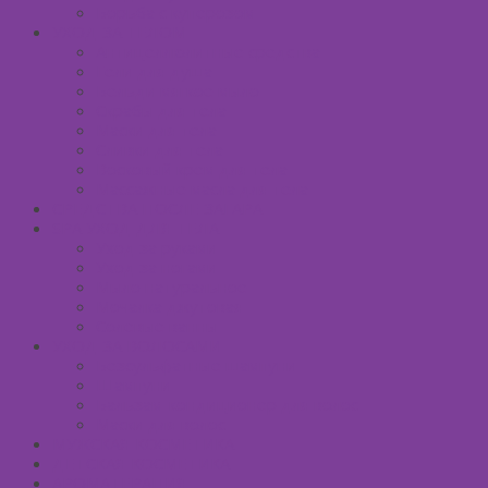
Борьба с куперозом
УХОД ЗА ТЕЛОМ
Антицеллюлитные средства
Гели для душа
Бельди мягкое мыло
Скрабы для тела
Маски для тела
Сливки для тела
Восковый крем для тела
Массажные масла для тела
СРЕДСТВА ПОСЛЕ ЗАГАРА
SPA УХОД ДЛЯ ТЕЛА
Уход за руками
Уход за ногами
Мыло натуральное
Мочалка джутовая
Солевые ванны
УХОД ЗА ВОЛОСАМИ
Безсульфатные шампуни
Шампуни
Бальзам-кондиционер для волос
Маски для волос
МУЖСКАЯ КОСМЕТИКА
ДЕТСКАЯ КОСМЕТИКА
АРОМАТЕРАПИЯ