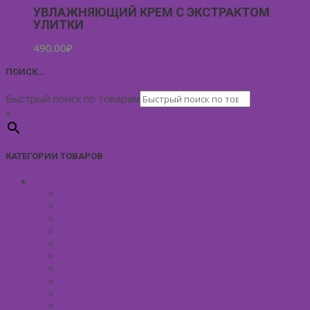
УВЛАЖНЯЮЩИЙ КРЕМ С ЭКСТРАКТОМ
УЛИТКИ
490.00
₽
ПОИСК…
Быстрый поиск по товарам
×
КАТЕГОРИИ ТОВАРОВ
УХОД ЗА КОЖЕЙ ЛИЦА
Антивозрастной уход
Демакияж для лица
Скрабы для лица
Тонизирование лица
Маски для лица
Сливки для лица
Кремы для лица
Масло для лица
Уход вокруг глаз
Уход за губами