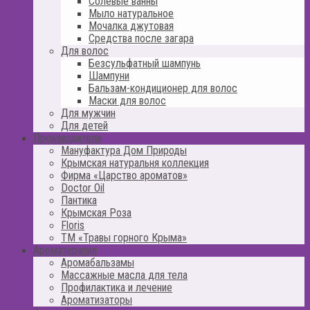
Солевые ванны
Мыло натуральное
Мочалка джутовая
Средства после загара
Для волос
Безсульфатный шампунь
Шампуни
Бальзам-кондиционер для волос
Маски для волос
Для мужчин
Для детей
Производители
Мануфактура Дом Природы
Крымская натуральня коллекция
Фирма «Царство ароматов»
Doctor Oil
Пантика
Крымская Роза
Floris
ТМ «Травы горного Крыма»
Ароматерапия
Аромабальзамы
Массажные масла для тела
Профилактика и лечение
Ароматизаторы