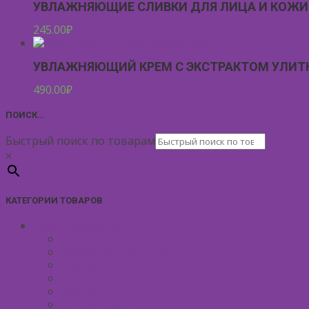
УВЛАЖНЯЮЩИЕ СЛИВКИ ДЛЯ ЛИЦА И КОЖИ 
245.00
₽
УВЛАЖНЯЮЩИЙ КРЕМ С ЭКСТРАКТОМ УЛИТ
490.00
₽
ПОИСК…
Быстрый поиск по товарам
×
КАТЕГОРИИ ТОВАРОВ
УХОД ЗА КОЖЕЙ ЛИЦА
Антивозрастной уход
Демакияж для лица
Скрабы для лица
Тонизирование лица
Маски для лица
Сливки для лица