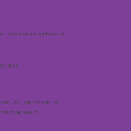
увствительная и проблемная
ПАНТИКА
рем с экстрактом улитки”
поля помечены
*