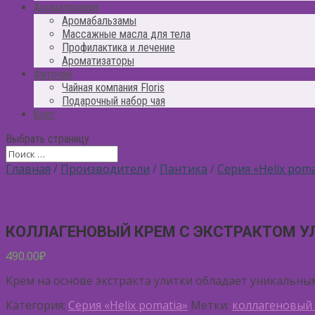
Ароматерапия
Аромабальзамы
Массажные масла для тела
Профилактика и лечение
Ароматизаторы
Фиточай
Чайная компания Floris
Подарочный набор чая
Блог
Выбрать страницу
Главная
/
Производители
/
Пантика
/
Серия «Helix poma
КОЛЛАГЕНОВЫЙ КРЕМ С ЭКСТРАКТОМ У
490.00
₽
Крем на основе экстракта улитки обладает уникальны
Категория:
Серия «Helix pomatia»
Метки:
коллагеновый