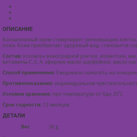
Описание
Детали
Отзывы (0)
ОПИСАНИЕ
Коллагеновый крем стимулирует регенерацию клеток,
кожи. Кожа приобретает здоровый вид, становится гл
Состав:
коллаген виноградной улитки, аллантоин, мас
витамины С, Е, А, эфирное масло шалфейное, масло как
Способ применения:
Ежедневно наносить на очищенн
Противопоказания:
индивидуальная чувствительност
Условия хранения:
при температуре от 0до 25˚С
Срок годности:
12 месяцев
ДЕТАЛИ
Вес
30 g