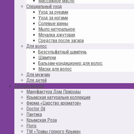
Массажное масло
Специальный уход
Уход за руками
Уход за ногами
Солевые ванны
Мыло натуральное
Мочалка джутовая
Средства после загара
Для волос
Безсульфатный шампунь
Шампуни
Бальзам-кондиционер для волос
Маски для волос
Для мужчин
Для детей
Производители
Мануфактура Дом Природы
Крымская натуральня коллекция
Фирма «Царство ароматов»
Doctor Oil
Пантика
Крымская Роза
Floris
ТМ «Травы горного Крыма»