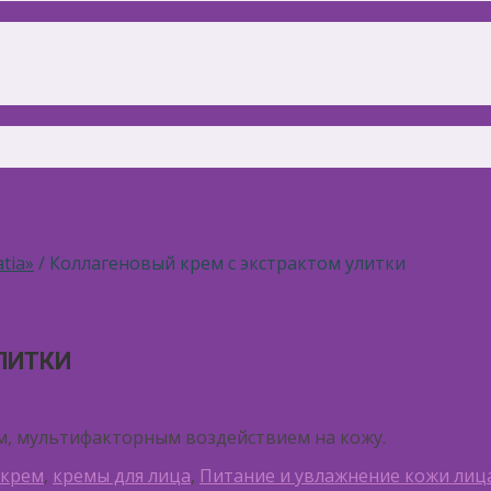
tia»
/ Коллагеновый крем с экстрактом улитки
ЛИТКИ
м, мультифакторным воздействием на кожу.
 крем
,
кремы для лица
,
Питание и увлажнение кожи лиц