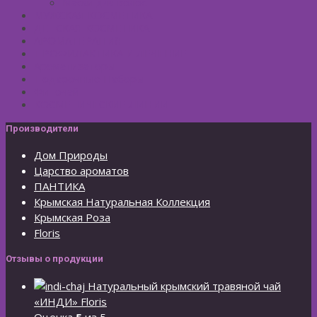
Маски для волос
МУЖСКАЯ КОСМЕТИКА
ДЕТСКАЯ КОСМЕТИКА
АРОМАТЕРАПИЯ
ПРОФИЛАКТИКА И ЛЕЧЕНИЕ
Ароматизаторы
Подарочные Наборы
Фиточай
КОСМЕТИЧЕСКИЕ ЛИНИИ
Производители
Дом Природы
Царство ароматов
ПАНТИКА
Крымская Натуральная Коллекция
Крымская Роза
Floris
Отзывы о продукции
Натуральный крымский травяной чай
«ИНДИ» Floris
Оценка
5
из 5