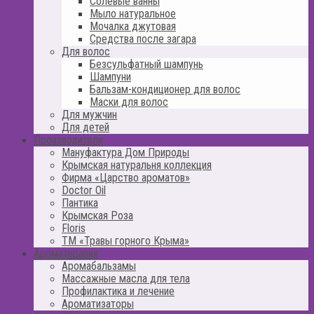
Солевые ванны
Мыло натуральное
Мочалка джутовая
Средства после загара
Для волос
Безсульфатный шампунь
Шампуни
Бальзам-кондиционер для волос
Маски для волос
Для мужчин
Для детей
Производители
Мануфактура Дом Природы
Крымская натуральня коллекция
Фирма «Царство ароматов»
Doctor Oil
Пантика
Крымская Роза
Floris
ТМ «Травы горного Крыма»
Ароматерапия
Аромабальзамы
Массажные масла для тела
Профилактика и лечение
Ароматизаторы