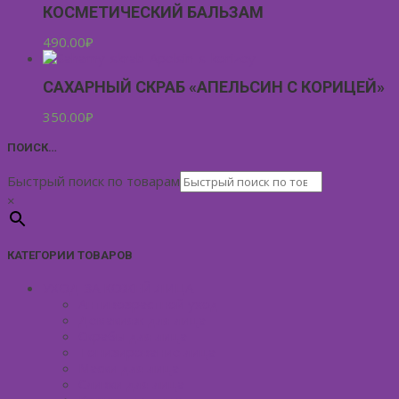
КОСМЕТИЧЕСКИЙ БАЛЬЗАМ
490.00
₽
САХАРНЫЙ СКРАБ «АПЕЛЬСИН С КОРИЦЕЙ»
350.00
₽
ПОИСК…
Быстрый поиск по товарам
×
КАТЕГОРИИ ТОВАРОВ
УХОД ЗА КОЖЕЙ ЛИЦА
Антивозрастной уход
Демакияж для лица
Скрабы для лица
Тонизирование лица
Маски для лица
Сливки для лица