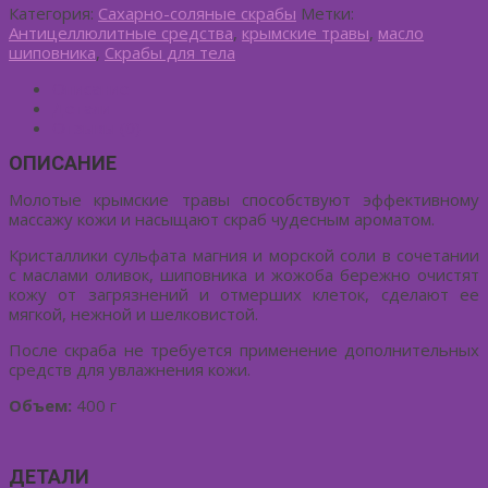
Категория:
Сахарно-соляные скрабы
Метки:
Антицеллюлитные средства
,
крымские травы
,
масло
шиповника
,
Скрабы для тела
Описание
Детали
Отзывы (0)
ОПИСАНИЕ
Молотые крымские травы способствуют эффективному
массажу кожи и насыщают скраб чудесным ароматом.
Кристаллики сульфата магния и морской соли в сочетании
с маслами оливок, шиповника и жожоба бережно очистят
кожу от загрязнений и отмерших клеток, сделают ее
мягкой, нежной и шелковистой.
После скраба не требуется применение дополнительных
средств для увлажнения кожи.
Объем:
400 г
ДЕТАЛИ