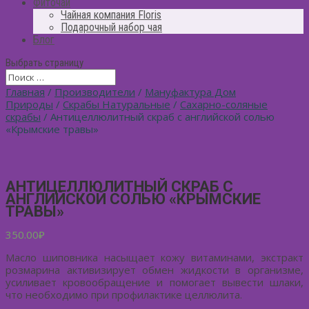
Фиточай
Чайная компания Floris
Подарочный набор чая
Блог
Выбрать страницу
Главная
/
Производители
/
Мануфактура Дом
Природы
/
Скрабы Натуральные
/
Сахарно-соляные
скрабы
/ Антицеллюлитный скраб с английской солью
«Крымские травы»
АНТИЦЕЛЛЮЛИТНЫЙ СКРАБ С
АНГЛИЙСКОЙ СОЛЬЮ «КРЫМСКИЕ
ТРАВЫ»
350.00
₽
Масло шиповника насыщает кожу витаминами, экстракт
розмарина активизирует обмен жидкости в организме,
усиливает кровообращение и помогает вывести шлаки,
что необходимо при профилактике целлюлита.