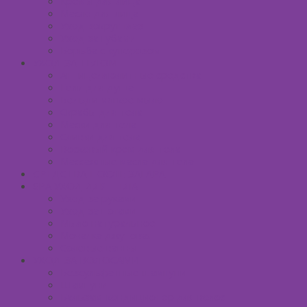
Кремы для лица
Масло для лица
Уход вокруг глаз
Уход за губами
Борьба с куперозом
УХОД ЗА ТЕЛОМ
Антицеллюлитные средства
Гели для душа
Бельди мягкое мыло
Скрабы для тела
Маски для тела
Сливки для тела
Восковый крем для тела
Массажные масла для тела
СРЕДСТВА ПОСЛЕ ЗАГАРА
SPA УХОД ДЛЯ ТЕЛА
Уход за руками
Уход за ногами
Мыло натуральное
Мочалка джутовая
Солевые ванны
УХОД ЗА ВОЛОСАМИ
Безсульфатные шампуни
Шампуни
Бальзам-кондиционер для волос