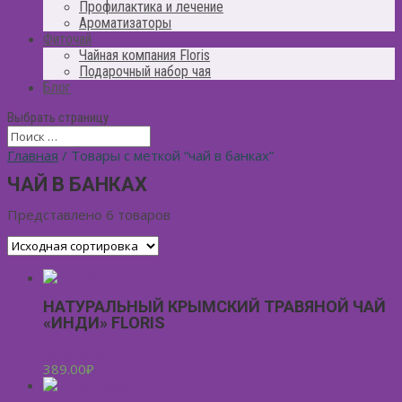
Профилактика и лечение
Ароматизаторы
Фиточай
Чайная компания Floris
Подарочный набор чая
Блог
Выбрать страницу
Главная
/ Товары с меткой “чай в банках”
ЧАЙ В БАНКАХ
Представлено 6 товаров
НАТУРАЛЬНЫЙ КРЫМСКИЙ ТРАВЯНОЙ ЧАЙ
«ИНДИ» FLORIS
Оценка
5.00
из 5
389.00
₽