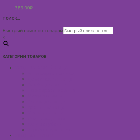
389.00
₽
ПОИСК…
Быстрый поиск по товарам
×
КАТЕГОРИИ ТОВАРОВ
УХОД ЗА КОЖЕЙ ЛИЦА
Антивозрастной уход
Демакияж для лица
Скрабы для лица
Тонизирование лица
Маски для лица
Сливки для лица
Кремы для лица
Масло для лица
Уход вокруг глаз
Уход за губами
Борьба с куперозом
УХОД ЗА ТЕЛОМ