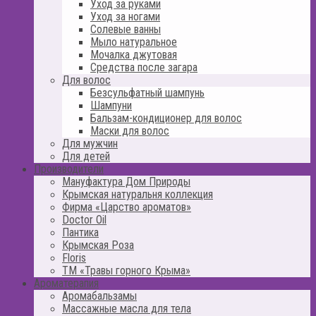
Уход за руками
Уход за ногами
Солевые ванны
Мыло натуральное
Мочалка джутовая
Средства после загара
Для волос
Безсульфатный шампунь
Шампуни
Бальзам-кондиционер для волос
Маски для волос
Для мужчин
Для детей
Производители
Мануфактура Дом Природы
Крымская натуральня коллекция
Фирма «Царство ароматов»
Doctor Oil
Пантика
Крымская Роза
Floris
ТМ «Травы горного Крыма»
Ароматерапия
Аромабальзамы
Массажные масла для тела