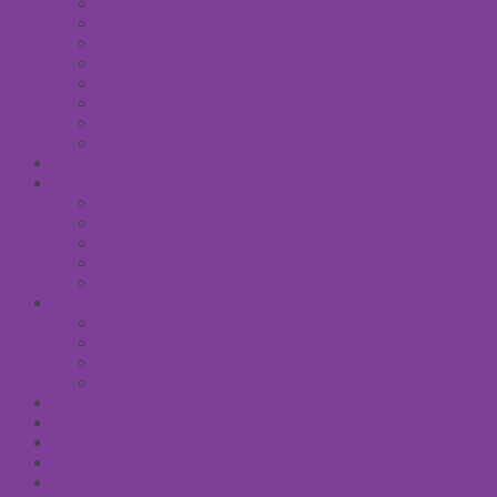
Антицеллюлитные средства
Гели для душа
Бельди мягкое мыло
Скрабы для тела
Маски для тела
Сливки для тела
Восковый крем для тела
Массажные масла для тела
СРЕДСТВА ПОСЛЕ ЗАГАРА
SPA УХОД ДЛЯ ТЕЛА
Уход за руками
Уход за ногами
Мыло натуральное
Мочалка джутовая
Солевые ванны
УХОД ЗА ВОЛОСАМИ
Безсульфатные шампуни
Шампуни
Бальзам-кондиционер для волос
Маски для волос
МУЖСКАЯ КОСМЕТИКА
ДЕТСКАЯ КОСМЕТИКА
АРОМАТЕРАПИЯ
ПРОФИЛАКТИКА И ЛЕЧЕНИЕ
Ароматизаторы