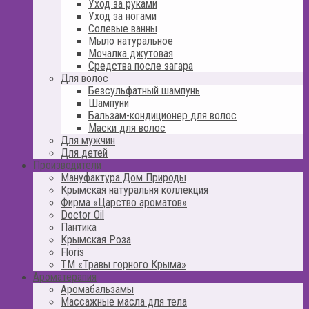
Уход за руками
Уход за ногами
Солевые ванны
Мыло натуральное
Мочалка джутовая
Средства после загара
Для волос
Безсульфатный шампунь
Шампуни
Бальзам-кондиционер для волос
Маски для волос
Для мужчин
Для детей
Производители
Мануфактура Дом Природы
Крымская натуральня коллекция
Фирма «Царство ароматов»
Doctor Oil
Пантика
Крымская Роза
Floris
ТМ «Травы горного Крыма»
Ароматерапия
Аромабальзамы
Массажные масла для тела