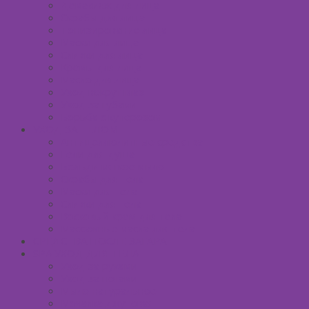
Демакияж для лица
Скрабы для лица
Тонизирование лица
Маски для лица
Сливки для лица
Кремы для лица
Масло для лица
Уход вокруг глаз
Уход за губами
Борьба с куперозом
УХОД ЗА ТЕЛОМ
Антицеллюлитные средства
Гели для душа
Бельди мягкое мыло
Скрабы для тела
Маски для тела
Сливки для тела
Восковый крем для тела
Массажные масла для тела
СРЕДСТВА ПОСЛЕ ЗАГАРА
SPA УХОД ДЛЯ ТЕЛА
Уход за руками
Уход за ногами
Мыло натуральное
Мочалка джутовая