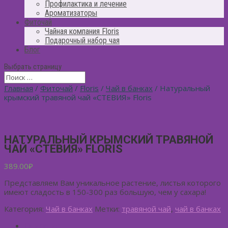
Профилактика и лечение
Ароматизаторы
Фиточай
Чайная компания Floris
Подарочный набор чая
Блог
Выбрать страницу
Главная
/
Фиточай
/
Floris
/
Чай в банках
/ Натуральный
крымский травяной чай «СТЕВИЯ» Floris
НАТУРАЛЬНЫЙ КРЫМСКИЙ ТРАВЯНОЙ
ЧАЙ «СТЕВИЯ» FLORIS
389.00
₽
Представляем Вам уникальное растение, листья которого
имеют сладость в 150-300 раз большую, чем у сахара!
Категория:
Чай в банках
Метки:
травяной чай
,
чай в банках
Описание