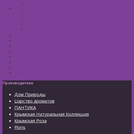
Солевые ванны
УХОД ЗА ВОЛОСАМИ
Безсульфатные шампуни
Шампуни
Бальзам-кондиционер для волос
Маски для волос
МУЖСКАЯ КОСМЕТИКА
ДЕТСКАЯ КОСМЕТИКА
АРОМАТЕРАПИЯ
ПРОФИЛАКТИКА И ЛЕЧЕНИЕ
Ароматизаторы
Подарочные Наборы
Фиточай
КОСМЕТИЧЕСКИЕ ЛИНИИ
Производители
Дом Природы
Царство ароматов
ПАНТИКА
Крымская Натуральная Коллекция
Крымская Роза
Floris