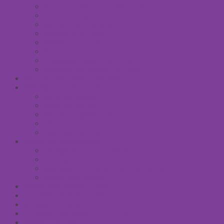
Антицеллюлитные средства
Гели для душа
Бельди мягкое мыло
Скрабы для тела
Маски для тела
Сливки для тела
Восковый крем для тела
Массажные масла для тела
СРЕДСТВА ПОСЛЕ ЗАГАРА
SPA УХОД ДЛЯ ТЕЛА
Уход за руками
Уход за ногами
Мыло натуральное
Мочалка джутовая
Солевые ванны
УХОД ЗА ВОЛОСАМИ
Безсульфатные шампуни
Шампуни
Бальзам-кондиционер для волос
Маски для волос
МУЖСКАЯ КОСМЕТИКА
ДЕТСКАЯ КОСМЕТИКА
АРОМАТЕРАПИЯ
ПРОФИЛАКТИКА И ЛЕЧЕНИЕ
Ароматизаторы