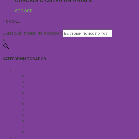
САКСКОГО ОЗЕРА ANTI-АКНЕ
620.00
₽
ПОИСК…
Быстрый поиск по товарам
×
КАТЕГОРИИ ТОВАРОВ
УХОД ЗА КОЖЕЙ ЛИЦА
Антивозрастной уход
Демакияж для лица
Скрабы для лица
Тонизирование лица
Маски для лица
Сливки для лица
Кремы для лица
Масло для лица
Уход вокруг глаз
Уход за губами
Борьба с куперозом
УХОД ЗА ТЕЛОМ