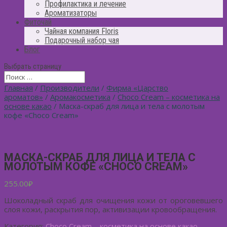
Профилактика и лечение
Ароматизаторы
Фиточай
Чайная компания Floris
Подарочный набор чая
Блог
Выбрать страницу
Главная
/
Производители
/
Фирма «Царство
ароматов»
/
Аромакосметика
/
Choco Cream – косметика на
основе какао
/ Маска-скраб для лица и тела с молотым
кофе «Choco Cream»
МАСКА-СКРАБ ДЛЯ ЛИЦА И ТЕЛА С
МОЛОТЫМ КОФЕ «CHOCO CREAM»
255.00
₽
Шоколадный скраб для очищения кожи от ороговевшего
слоя кожи, раскрытия пор, активизации кровообращения.
Категория:
Choco Cream – косметика на основе какао