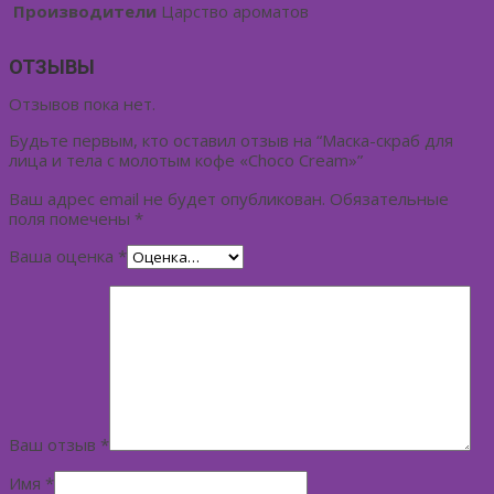
Производители
Царство ароматов
ОТЗЫВЫ
Отзывов пока нет.
Будьте первым, кто оставил отзыв на “Маска-скраб для
лица и тела с молотым кофе «Choco Cream»”
Ваш адрес email не будет опубликован.
Обязательные
поля помечены
*
Ваша оценка
*
Ваш отзыв
*
Имя
*