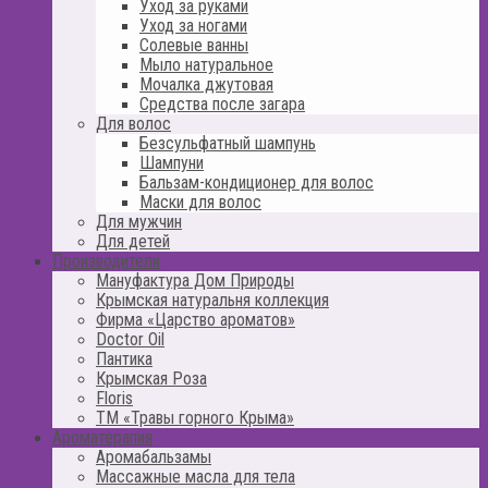
Уход за руками
Уход за ногами
Солевые ванны
Мыло натуральное
Мочалка джутовая
Средства после загара
Для волос
Безсульфатный шампунь
Шампуни
Бальзам-кондиционер для волос
Маски для волос
Для мужчин
Для детей
Производители
Мануфактура Дом Природы
Крымская натуральня коллекция
Фирма «Царство ароматов»
Doctor Oil
Пантика
Крымская Роза
Floris
ТМ «Травы горного Крыма»
Ароматерапия
Аромабальзамы
Массажные масла для тела