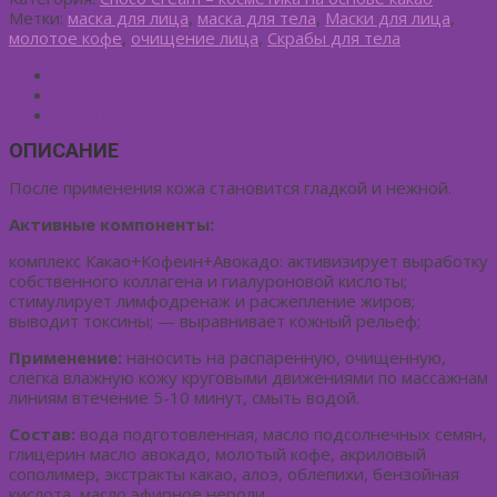
Метки:
маска для лица
,
маска для тела
,
Маски для лица
,
молотое кофе
,
очищение лица
,
Скрабы для тела
Описание
Детали
Отзывы (0)
ОПИСАНИЕ
После применения кожа становится гладкой и нежной.
Активные компоненты:
комплекс Какао+Кофеин+Авокадо: активизирует выработку
собственного коллагена и гиалуроновой кислоты;
стимулирует лимфодренаж и расжепление жиров;
выводит токсины; — выравнивает кожный рельеф;
Применение:
наносить на распаренную, очищенную,
слегка влажную кожу круговыми движениями по массажнам
линиям втечение 5-10 минут, смыть водой.
Состав:
вода подготовленная, масло подсолнечных семян,
глицерин масло авокадо, молотый кофе, акриловый
сополимер, экстракты какао, алоэ, облепихи, бензойная
кислота, масло эфирное нероли.