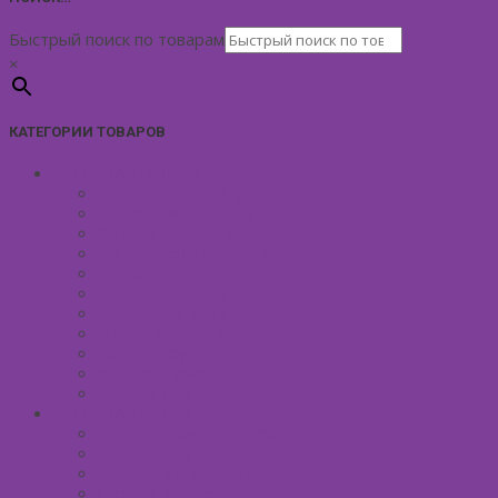
Быстрый поиск по товарам
×
КАТЕГОРИИ ТОВАРОВ
УХОД ЗА КОЖЕЙ ЛИЦА
Антивозрастной уход
Демакияж для лица
Скрабы для лица
Тонизирование лица
Маски для лица
Сливки для лица
Кремы для лица
Масло для лица
Уход вокруг глаз
Уход за губами
Борьба с куперозом
УХОД ЗА ТЕЛОМ
Антицеллюлитные средства
Гели для душа
Бельди мягкое мыло
Скрабы для тела