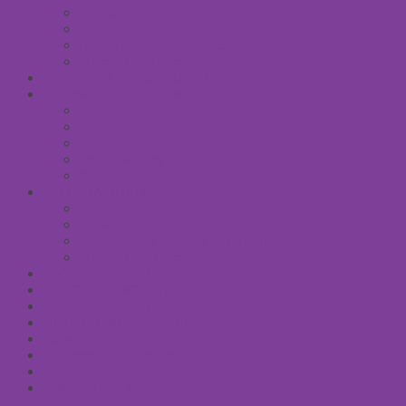
Маски для тела
Сливки для тела
Восковый крем для тела
Массажные масла для тела
СРЕДСТВА ПОСЛЕ ЗАГАРА
SPA УХОД ДЛЯ ТЕЛА
Уход за руками
Уход за ногами
Мыло натуральное
Мочалка джутовая
Солевые ванны
УХОД ЗА ВОЛОСАМИ
Безсульфатные шампуни
Шампуни
Бальзам-кондиционер для волос
Маски для волос
МУЖСКАЯ КОСМЕТИКА
ДЕТСКАЯ КОСМЕТИКА
АРОМАТЕРАПИЯ
ПРОФИЛАКТИКА И ЛЕЧЕНИЕ
Ароматизаторы
Подарочные Наборы
Фиточай
КОСМЕТИЧЕСКИЕ ЛИНИИ