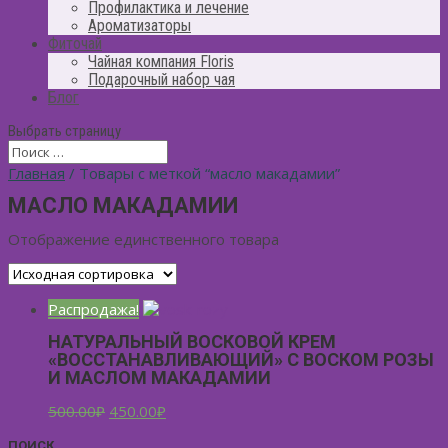
Профилактика и лечение
Ароматизаторы
Фиточай
Чайная компания Floris
Подарочный набор чая
Блог
Выбрать страницу
Главная
/ Товары с меткой “масло макадамии”
МАСЛО МАКАДАМИИ
Отображение единственного товара
Распродажа!
НАТУРАЛЬНЫЙ ВОСКОВОЙ КРЕМ
«ВОССТАНАВЛИВАЮЩИЙ» С ВОСКОМ РОЗЫ
И МАСЛОМ МАКАДАМИИ
500.00
₽
450.00
₽
ПОИСК…