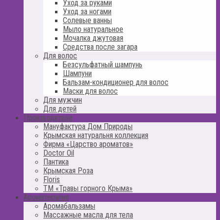
Уход за руками
Уход за ногами
Солевые ванны
Мыло натуральное
Мочалка джутовая
Средства после загара
Для волос
Безсульфатный шампунь
Шампуни
Бальзам-кондиционер для волос
Маски для волос
Для мужчин
Для детей
Производители
Мануфактура Дом Природы
Крымская натуральня коллекция
Фирма «Царство ароматов»
Doctor Oil
Пантика
Крымская Роза
Floris
ТМ «Травы горного Крыма»
Ароматерапия
Аромабальзамы
Массажные масла для тела