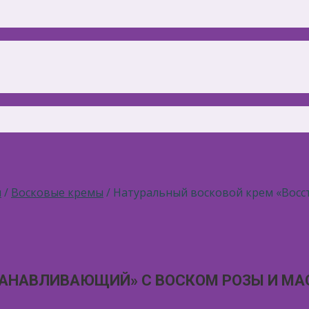
ы
/
Восковые кремы
/ Натуральный восковой крем «Вос
ТАНАВЛИВАЮЩИЙ» С ВОСКОМ РОЗЫ И М