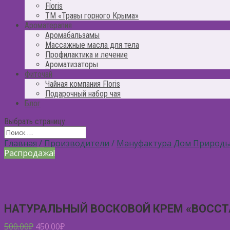
Floris
ТМ «Травы горного Крыма»
Ароматерапия
Аромабальзамы
Массажные масла для тела
Профилактика и лечение
Ароматизаторы
Фиточай
Чайная компания Floris
Подарочный набор чая
Блог
Выбрать страницу
Главная
/
Производители
/
Мануфактура Дом Природ
Распродажа!
НАТУРАЛЬНЫЙ ВОСКОВОЙ КРЕМ «ВОСС
500.00
₽
450.00
₽