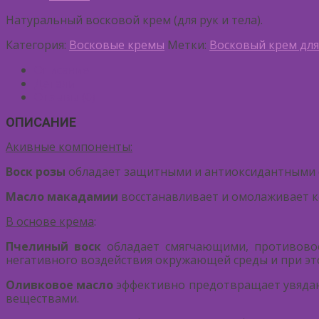
Натуральный восковой крем (для рук и тела).
Категория:
Восковые кремы
Метки:
Восковый крем для
Описание
Детали
Отзывы (0)
ОПИСАНИЕ
Акивные компоненты:
Воск розы
обладает защитными и антиоксидантными 
Масло макадамии
восстанавливает и омолаживает ко
В основе крема
:
Пчелиный воск
обладает смягчающими, противовос
негативного воздействия окружающей среды и при эт
Оливковое масло
эффективно предотвращает увядан
веществами.