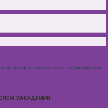
станавливающий» с воском розы и маслом макадамии
АСЛОМ МАКАДАМИИ