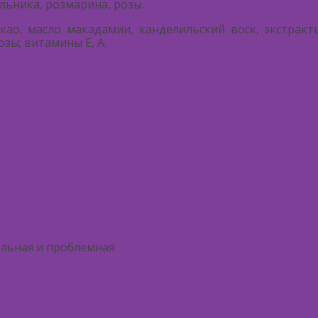
ьника, розмарина, розы.
као, масло макадамии, канделильский воск, экстрак
зы; витамины Е, А.
ельная и проблемная