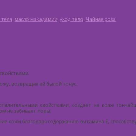
 тела
,
масло макадамии
,
уход тело
,
Чайная роза
свойствами.
жу, возвращая ей былой тонус.
палительными свойствами, создает на коже тончайш
ом не забивает поры.
ие кожи благодаря содержанию витамина Е, способств