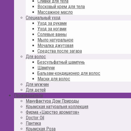
Сливки для тела
Восковый крем для тела
Массажное масло
Специальный уход
Уход за руками
Уход за ногами
Солевые ванны
Мыло натуральное
Мочалка джутовая
Средства после загара
Для волос
Безсульфатный шампунь
Шампуни
Бальзам-кондиционер для волос
Маски для волос
Для мужчин
Для детей
Производители
Мануфактура Дом Природы
Крымская натуральня коллекция
Фирма «Царство ароматов»
Doctor Oil
Пантика
Крымская Роза