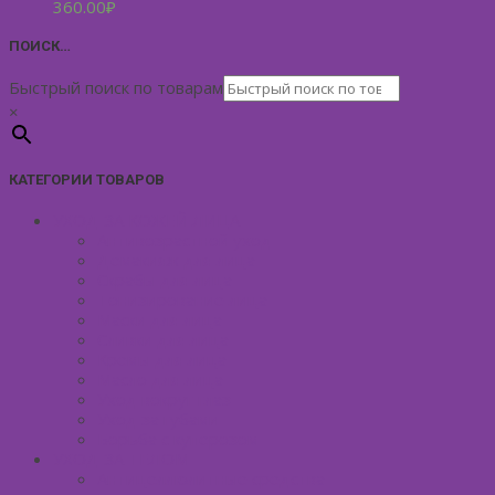
360.00
₽
ПОИСК…
Быстрый поиск по товарам
×
КАТЕГОРИИ ТОВАРОВ
УХОД ЗА КОЖЕЙ ЛИЦА
Антивозрастной уход
Демакияж для лица
Скрабы для лица
Тонизирование лица
Маски для лица
Сливки для лица
Кремы для лица
Масло для лица
Уход вокруг глаз
Уход за губами
Борьба с куперозом
УХОД ЗА ТЕЛОМ
Антицеллюлитные средства