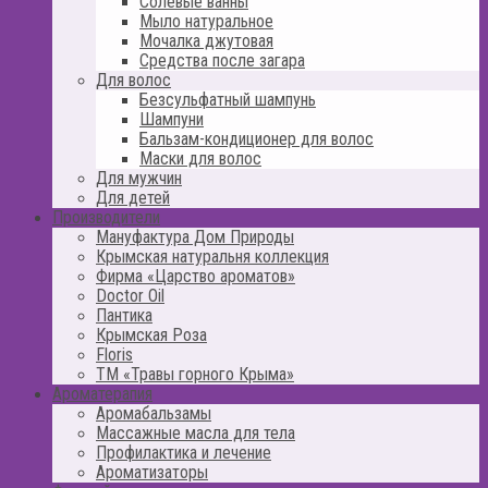
Солевые ванны
Мыло натуральное
Мочалка джутовая
Средства после загара
Для волос
Безсульфатный шампунь
Шампуни
Бальзам-кондиционер для волос
Маски для волос
Для мужчин
Для детей
Производители
Мануфактура Дом Природы
Крымская натуральня коллекция
Фирма «Царство ароматов»
Doctor Oil
Пантика
Крымская Роза
Floris
ТМ «Травы горного Крыма»
Ароматерапия
Аромабальзамы
Массажные масла для тела
Профилактика и лечение
Ароматизаторы