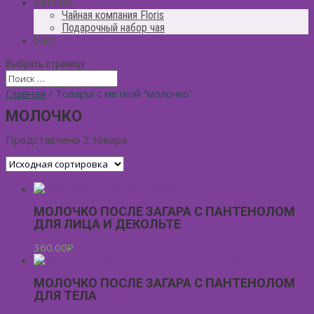
Фиточай
Чайная компания Floris
Подарочный набор чая
Блог
Выбрать страницу
Главная
/ Товары с меткой “молочко”
МОЛОЧКО
Представлено 2 товара
МОЛОЧКО ПОСЛЕ ЗАГАРА С ПАНТЕНОЛОМ
ДЛЯ ЛИЦА И ДЕКОЛЬТЕ
360.00
₽
МОЛОЧКО ПОСЛЕ ЗАГАРА С ПАНТЕНОЛОМ
ДЛЯ ТЕЛА