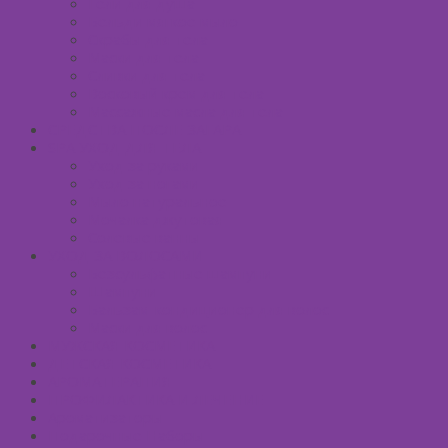
Гели для душа
Бельди мягкое мыло
Скрабы для тела
Маски для тела
Сливки для тела
Восковый крем для тела
Массажные масла для тела
СРЕДСТВА ПОСЛЕ ЗАГАРА
SPA УХОД ДЛЯ ТЕЛА
Уход за руками
Уход за ногами
Мыло натуральное
Мочалка джутовая
Солевые ванны
УХОД ЗА ВОЛОСАМИ
Безсульфатные шампуни
Шампуни
Бальзам-кондиционер для волос
Маски для волос
МУЖСКАЯ КОСМЕТИКА
ДЕТСКАЯ КОСМЕТИКА
АРОМАТЕРАПИЯ
ПРОФИЛАКТИКА И ЛЕЧЕНИЕ
Ароматизаторы
Подарочные Наборы