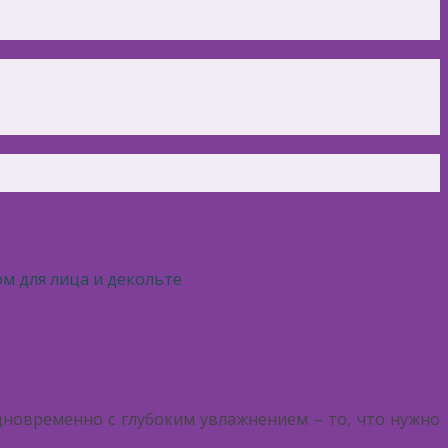
ом для лица и декольте
дновременно с глубоким увлажнением – то, что нужно