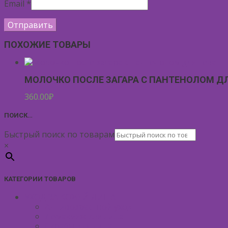
Email
*
ПОХОЖИЕ ТОВАРЫ
МОЛОЧКО ПОСЛЕ ЗАГАРА С ПАНТЕНОЛОМ Д
360.00
₽
ПОИСК…
Быстрый поиск по товарам
×
КАТЕГОРИИ ТОВАРОВ
УХОД ЗА КОЖЕЙ ЛИЦА
Антивозрастной уход
Демакияж для лица
Скрабы для лица