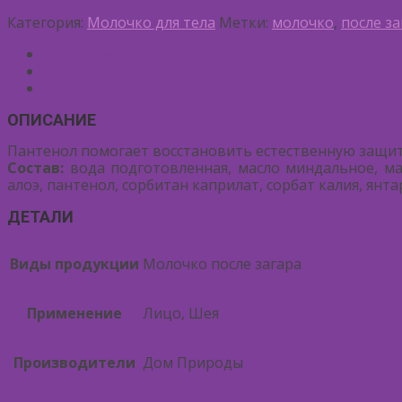
Категория:
Молочко для тела
Метки:
молочко
,
после за
Описание
Детали
Отзывы (0)
ОПИСАНИЕ
Пантенол помогает восстановить естественную защиту
Состав:
вода подготовленная, масло миндальное, ма
алоэ, пантенол, сорбитан каприлат, сорбат калия, янт
ДЕТАЛИ
Виды продукции
Молочко после загара
Применение
Лицо, Шея
Производители
Дом Природы