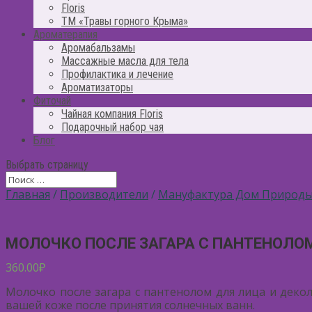
Floris
ТМ «Травы горного Крыма»
Ароматерапия
Аромабальзамы
Массажные масла для тела
Профилактика и лечение
Ароматизаторы
Фиточай
Чайная компания Floris
Подарочный набор чая
Блог
Выбрать страницу
Главная
/
Производители
/
Мануфактура Дом Природ
МОЛОЧКО ПОСЛЕ ЗАГАРА С ПАНТЕНОЛОМ
360.00
₽
Молочко после загара с пантенолом для лица и деко
вашей коже после принятия солнечных ванн.