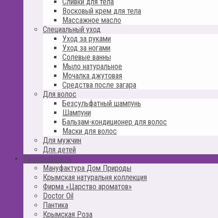
Сливки для тела
Восковый крем для тела
Массажное масло
Специальный уход
Уход за руками
Уход за ногами
Солевые ванны
Мыло натуральное
Мочалка джутовая
Средства после загара
Для волос
Безсульфатный шампунь
Шампуни
Бальзам-кондиционер для волос
Маски для волос
Для мужчин
Для детей
Производители
Мануфактура Дом Природы
Крымская натуральня коллекция
Фирма «Царство ароматов»
Doctor Oil
Пантика
Крымская Роза