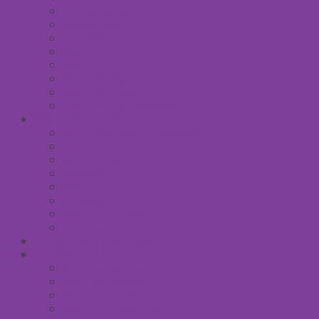
Тонизирование лица
Маски для лица
Сливки для лица
Кремы для лица
Масло для лица
Уход вокруг глаз
Уход за губами
Борьба с куперозом
УХОД ЗА ТЕЛОМ
Антицеллюлитные средства
Гели для душа
Бельди мягкое мыло
Скрабы для тела
Маски для тела
Сливки для тела
Восковый крем для тела
Массажные масла для тела
СРЕДСТВА ПОСЛЕ ЗАГАРА
SPA УХОД ДЛЯ ТЕЛА
Уход за руками
Уход за ногами
Мыло натуральное
Мочалка джутовая