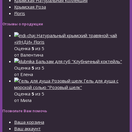
Крымская Натуральная Коллекция
Крымская Роза
Floris
Отзывы о продукции
Натуральный крымский травяной чай
«ИНДИ» Floris
Оценка
5
из 5
от Валентина
Бальзам для губ "Клубничный коктейль"
Оценка
5
из 5
от Елена
Гель для душа с
морской солью "Розовый шелк"
Оценка
5
из 5
от Мила
Позвольте Вам помочь
Ваша корзина
Ваш аккаунт