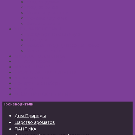
Уход за руками
Уход за ногами
Мыло натуральное
Мочалка джутовая
Солевые ванны
УХОД ЗА ВОЛОСАМИ
Безсульфатные шампуни
Шампуни
Бальзам-кондиционер для волос
Маски для волос
МУЖСКАЯ КОСМЕТИКА
ДЕТСКАЯ КОСМЕТИКА
АРОМАТЕРАПИЯ
ПРОФИЛАКТИКА И ЛЕЧЕНИЕ
Ароматизаторы
Подарочные Наборы
Фиточай
КОСМЕТИЧЕСКИЕ ЛИНИИ
Производители
Дом Природы
Царство ароматов
ПАНТИКА