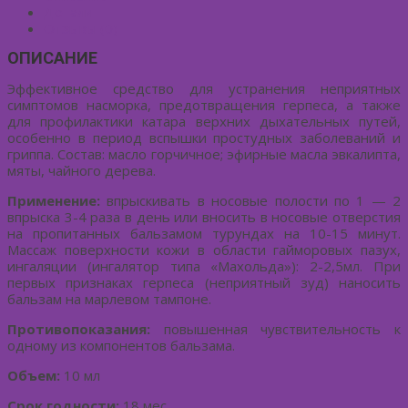
Детали
Отзывы (0)
ОПИСАНИЕ
Эффективное средство для устранения неприятных
симптомов насморка, предотвращения герпеса, а также
для профилактики катара верхних дыхательных путей,
особенно в период вспышки простудных заболеваний и
гриппа. Состав: масло горчичное; эфирные масла эвкалипта,
мяты, чайного дерева.
Применение:
впрыскивать в носовые полости по 1 — 2
впрыска 3-4 раза в день или вносить в носовые отверстия
на пропитанных бальзамом турундах на 10-15 минут.
Массаж поверхности кожи в области гайморовых пазух,
ингаляции (ингалятор типа «Махольда»): 2-2,5мл. При
первых признаках герпеса (неприятный зуд) наносить
бальзам на марлевом тампоне.
Противопоказания:
повышенная чувствительность к
одному из компонентов бальзама.
Объем:
10 мл
Срок годности:
18 мес