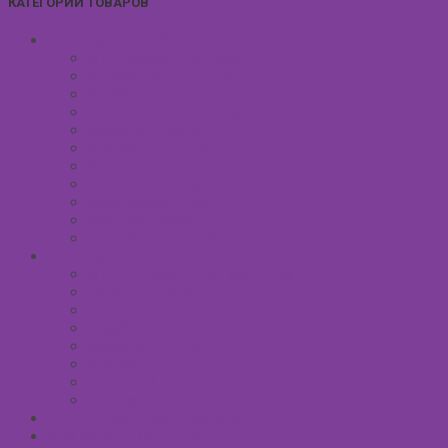
КАТЕГОРИИ ТОВАРОВ
УХОД ЗА КОЖЕЙ ЛИЦА
Антивозрастной уход
Демакияж для лица
Скрабы для лица
Тонизирование лица
Маски для лица
Сливки для лица
Кремы для лица
Масло для лица
Уход вокруг глаз
Уход за губами
Борьба с куперозом
УХОД ЗА ТЕЛОМ
Антицеллюлитные средства
Гели для душа
Бельди мягкое мыло
Скрабы для тела
Маски для тела
Сливки для тела
Восковый крем для тела
Массажные масла для тела
СРЕДСТВА ПОСЛЕ ЗАГАРА
SPA УХОД ДЛЯ ТЕЛА