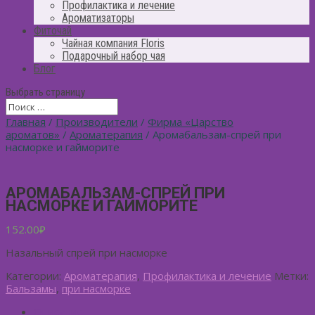
Профилактика и лечение
Ароматизаторы
Фиточай
Чайная компания Floris
Подарочный набор чая
Блог
Выбрать страницу
Главная
/
Производители
/
Фирма «Царство
ароматов»
/
Ароматерапия
/ Аромабальзам-спрей при
насморке и гайморите
АРОМАБАЛЬЗАМ-СПРЕЙ ПРИ
НАСМОРКЕ И ГАЙМОРИТЕ
152.00
₽
Назальный спрей при насморке
Категории:
Ароматерапия
,
Профилактика и лечение
Метки:
Бальзамы
,
при насморке
Описание