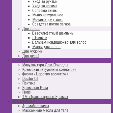
Уход за руками
Уход за ногами
Солевые ванны
Мыло натуральное
Мочалка джутовая
Средства после загара
Для волос
Безсульфатный шампунь
Шампуни
Бальзам-кондиционер для волос
Маски для волос
Для мужчин
Для детей
Производители
Мануфактура Дом Природы
Крымская натуральня коллекция
Фирма «Царство ароматов»
Doctor Oil
Пантика
Крымская Роза
Floris
ТМ «Травы горного Крыма»
Ароматерапия
Аромабальзамы
Массажные масла для тела