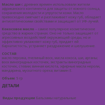
Масло ши
с древних времен использовали жители
африканского континента для защиты от южного солнца,
сохранения молодости и упругости кожи. Масло
превосходно смягчает и разглаживает кожу губ, обладает
антисептическими свойствами и защищает от УФ-лучей.
Кокосовое масло
– самое популярное косметическое
средство в жарких странах. Оно не только защищает от
агрессивных воздействий окружающей среды, но и
эффективно увлажняет кожу губ, придает ей
бархатистость, устраняет раздражение и шелушение.
СОСТАВ
:
масло персика, пчелиный воск, масла кокоса, ши, арганы;
воск виноградных косточек, экстракты виноградных
косточек, стевии; винная кислота, эфирные масла нероли,
мандарина, мускатного ореха; витамин Е.
Объем
: 5 гр
ДЕТАЛИ
Виды продукции
Бальзамы натуральные