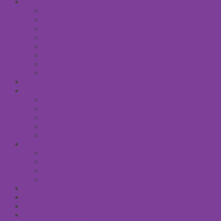
УХОД ЗА ТЕЛОМ
Антицеллюлитные средства
Гели для душа
Бельди мягкое мыло
Скрабы для тела
Маски для тела
Сливки для тела
Восковый крем для тела
Массажные масла для тела
СРЕДСТВА ПОСЛЕ ЗАГАРА
SPA УХОД ДЛЯ ТЕЛА
Уход за руками
Уход за ногами
Мыло натуральное
Мочалка джутовая
Солевые ванны
УХОД ЗА ВОЛОСАМИ
Безсульфатные шампуни
Шампуни
Бальзам-кондиционер для волос
Маски для волос
МУЖСКАЯ КОСМЕТИКА
ДЕТСКАЯ КОСМЕТИКА
АРОМАТЕРАПИЯ
ПРОФИЛАКТИКА И ЛЕЧЕНИЕ