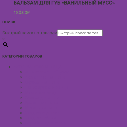
БАЛЬЗАМ ДЛЯ ГУБ «ВАНИЛЬНЫЙ МУСС»
180.00
₽
ПОИСК…
Быстрый поиск по товарам
×
КАТЕГОРИИ ТОВАРОВ
УХОД ЗА КОЖЕЙ ЛИЦА
Антивозрастной уход
Демакияж для лица
Скрабы для лица
Тонизирование лица
Маски для лица
Сливки для лица
Кремы для лица
Масло для лица
Уход вокруг глаз
Уход за губами
Борьба с куперозом