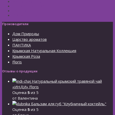
Ароматизаторы
Подарочные Наборы
Фиточай
КОСМЕТИЧЕСКИЕ ЛИНИИ
Производители
Дом Природы
Царство ароматов
ПАНТИКА
Крымская Натуральная Коллекция
Крымская Роза
Floris
Отзывы о продукции
Натуральный крымский травяной чай
«ИНДИ» Floris
Оценка
5
из 5
от Валентина
Бальзам для губ "Клубничный коктейль"
Оценка
5
из 5
от Елена