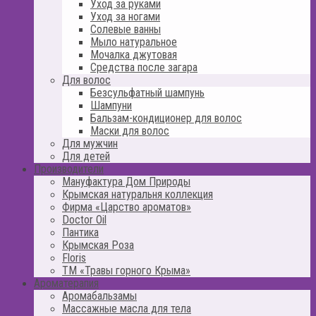
Уход за руками
Уход за ногами
Солевые ванны
Мыло натуральное
Мочалка джутовая
Средства после загара
Для волос
Безсульфатный шампунь
Шампуни
Бальзам-кондиционер для волос
Маски для волос
Для мужчин
Для детей
Производители
Мануфактура Дом Природы
Крымская натуральня коллекция
Фирма «Царство ароматов»
Doctor Oil
Пантика
Крымская Роза
Floris
ТМ «Травы горного Крыма»
Ароматерапия
Аромабальзамы
Массажные масла для тела