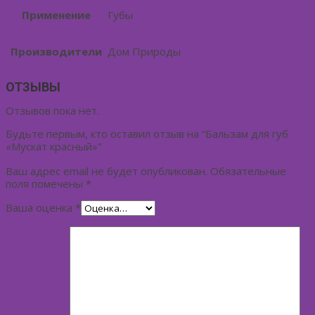
Применение
Губы
Производители
Дом Природы
ОТЗЫВЫ
Отзывов пока нет.
Будьте первым, кто оставил отзыв на “Бальзам для губ
«Мускат красный»”
Ваш адрес email не будет опубликован.
Обязательные
поля помечены
*
Ваша оценка
*