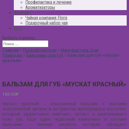
Профилактика и лечение
Ароматизаторы
Фиточай
Чайная компания Floris
Подарочный набор чая
Блог
Выбрать страницу
Главная
/
Производители
/
Мануфактура Дом
Природы
/
Бальзамы для губ
/ Бальзам для губ «Мускат
красный»
БАЛЬЗАМ ДЛЯ ГУБ «МУСКАТ КРАСНЫЙ»
180.00
₽
Мускат красный – изысканный бальзам с маслами
экзотической арганы и экстрактом виноградных косточек,
который эффективно смягчает, питает и разглаживает
кожу губ. Еще один чудесный компонент в составе
бальзама – винная кислота, которая обладает