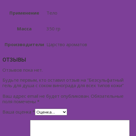
Применение
Тело
Масса
350 гр
Производители
Царство ароматов
ОТЗЫВЫ
Отзывов пока нет.
Будьте первым, кто оставил отзыв на “Безсульфатный
гель для душа с соком винограда для всех типов кожи”
Ваш адрес email не будет опубликован.
Обязательные
поля помечены
*
Ваша оценка
*