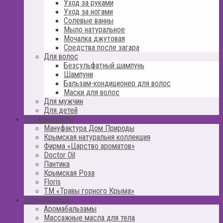
Уход за руками
Уход за ногами
Солевые ванны
Мыло натуральное
Мочалка джутовая
Средства после загара
Для волос
Безсульфатный шампунь
Шампуни
Бальзам-кондиционер для волос
Маски для волос
Для мужчин
Для детей
Производители
Мануфактура Дом Природы
Крымская натуральня коллекция
Фирма «Царство ароматов»
Doctor Oil
Пантика
Крымская Роза
Floris
ТМ «Травы горного Крыма»
Ароматерапия
Аромабальзамы
Массажные масла для тела