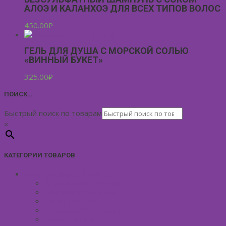
АЛОЭ И КАЛАНХОЭ ДЛЯ ВСЕХ ТИПОВ ВОЛОС
450.00
₽
ГЕЛЬ ДЛЯ ДУША С МОРСКОЙ СОЛЬЮ
«ВИННЫЙ БУКЕТ»
325.00
₽
ПОИСК…
Быстрый поиск по товарам
×
КАТЕГОРИИ ТОВАРОВ
УХОД ЗА КОЖЕЙ ЛИЦА
Антивозрастной уход
Демакияж для лица
Скрабы для лица
Тонизирование лица
Маски для лица