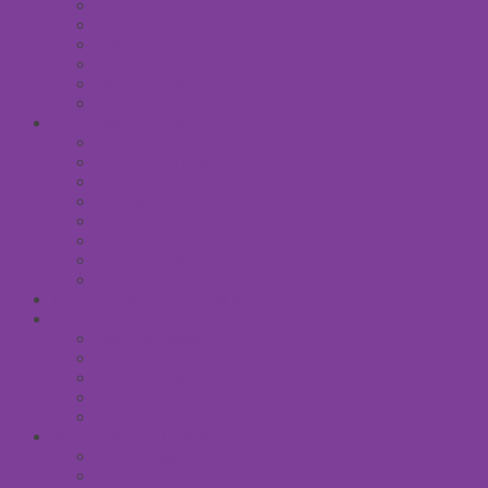
Сливки для лица
Кремы для лица
Масло для лица
Уход вокруг глаз
Уход за губами
Борьба с куперозом
УХОД ЗА ТЕЛОМ
Антицеллюлитные средства
Гели для душа
Бельди мягкое мыло
Скрабы для тела
Маски для тела
Сливки для тела
Восковый крем для тела
Массажные масла для тела
СРЕДСТВА ПОСЛЕ ЗАГАРА
SPA УХОД ДЛЯ ТЕЛА
Уход за руками
Уход за ногами
Мыло натуральное
Мочалка джутовая
Солевые ванны
УХОД ЗА ВОЛОСАМИ
Безсульфатные шампуни
Шампуни