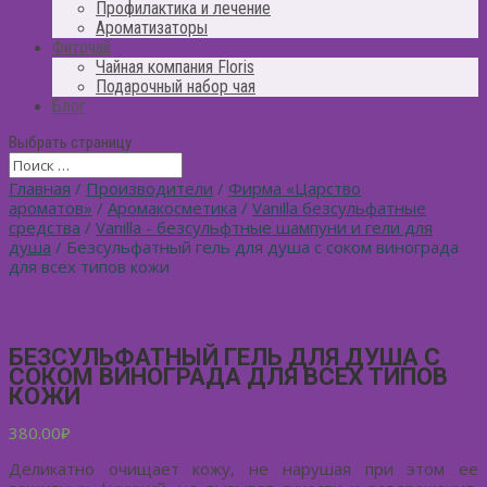
Профилактика и лечение
Ароматизаторы
Фиточай
Чайная компания Floris
Подарочный набор чая
Блог
Выбрать страницу
Главная
/
Производители
/
Фирма «Царство
ароматов»
/
Аромакосметика
/
Vanilla безсульфатные
средства
/
Vanilla - безсульфтные шампуни и гели для
душа
/ Безсульфатный гель для душа с соком винограда
для всех типов кожи
БЕЗСУЛЬФАТНЫЙ ГЕЛЬ ДЛЯ ДУША С
СОКОМ ВИНОГРАДА ДЛЯ ВСЕХ ТИПОВ
КОЖИ
380.00
₽
Деликатно очищает кожу, не нарушая при этом ее