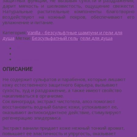
защитных функций, не вызывая сухости и раздражения,
дарит мягкость и шелковистость, ощущение свежести.
Натуральные растительные компоненты благотворно
воздействуют на кожный покров, обеспечивают его
увлажнение и питание.
Категория:
Vanilla - безсульфтные шампуни и гели для
душа
Метки:
Безсульфатный гель
,
гели для душа
Описание
Детали
Отзывы (0)
ОПИСАНИЕ
Не содержит сульфатов и парабенов, которые лишают
кожу естественного защитного барьера, вызывают
сухость, зуд и раздражение, а также имеют свойство
накапливаться в организме.
Сок винограда, экстракт чистотела, алоэ помогают
восстановить водный баланс кожи, успокаивают ее,
оказывают антиоксидантное действие, стимулируют
регенерацию эпидермиса.
Экстракт ванили придает коже нежный тонкий аромат,
повышает ее эластичность и упругость, оказывает