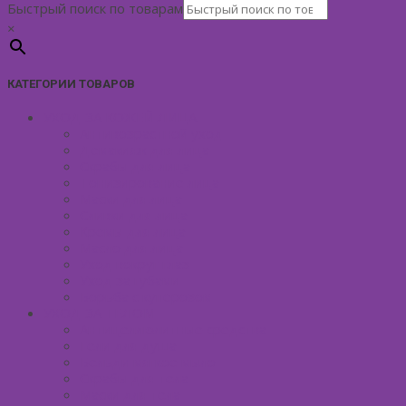
Быстрый поиск по товарам
×
КАТЕГОРИИ ТОВАРОВ
УХОД ЗА КОЖЕЙ ЛИЦА
Антивозрастной уход
Демакияж для лица
Скрабы для лица
Тонизирование лица
Маски для лица
Сливки для лица
Кремы для лица
Масло для лица
Уход вокруг глаз
Уход за губами
Борьба с куперозом
УХОД ЗА ТЕЛОМ
Антицеллюлитные средства
Гели для душа
Бельди мягкое мыло
Скрабы для тела
Маски для тела