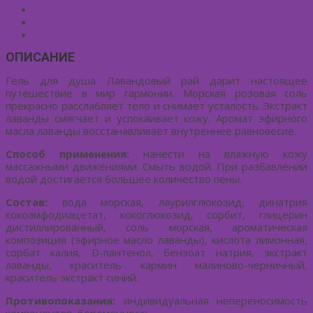
Описание
Детали
Отзывы (0)
ОПИСАНИЕ
Гель для душа Лавандовый рай дарит настоящее
путешествие в мир гармонии. Морская розовая соль
прекрасно расслабляет тело и снимает усталость. Экстракт
лаванды смягчает и успокаивает кожу. Аромат эфирного
масла лаванды восстанавливает внутреннее равновесие.
Способ применения:
нанести на влажную кожу
массажными движениями. Смыть водой. При разбавлении
водой достигается большее количество пены.
Состав:
вода морская, лаурилглюкозид, динатрия
кокоамфодиацетат, кокоглюкозид, сорбит, глицерин
дистиллированный, соль морская, ароматическая
композиция (эфирное масло лаванды), кислота лимонная,
сорбат калия, D-пантенол, бензоат натрия, экстракт
лаванды, краситель кармин малиново-черничный,
краситель экстракт синий.
Противопоказания:
индивидуальная непереносимость