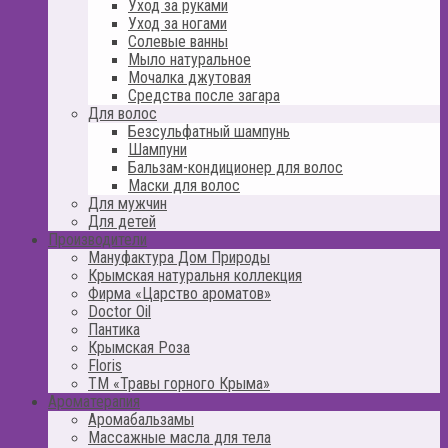
Уход за руками
Уход за ногами
Солевые ванны
Мыло натуральное
Мочалка джутовая
Средства после загара
Для волос
Безсульфатный шампунь
Шампуни
Бальзам-кондиционер для волос
Маски для волос
Для мужчин
Для детей
Производители
Мануфактура Дом Природы
Крымская натуральня коллекция
Фирма «Царство ароматов»
Doctor Oil
Пантика
Крымская Роза
Floris
ТМ «Травы горного Крыма»
Ароматерапия
Аромабальзамы
Массажные масла для тела