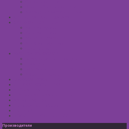
Сливки для тела
Восковый крем для тела
Массажные масла для тела
СРЕДСТВА ПОСЛЕ ЗАГАРА
SPA УХОД ДЛЯ ТЕЛА
Уход за руками
Уход за ногами
Мыло натуральное
Мочалка джутовая
Солевые ванны
УХОД ЗА ВОЛОСАМИ
Безсульфатные шампуни
Шампуни
Бальзам-кондиционер для волос
Маски для волос
МУЖСКАЯ КОСМЕТИКА
ДЕТСКАЯ КОСМЕТИКА
АРОМАТЕРАПИЯ
ПРОФИЛАКТИКА И ЛЕЧЕНИЕ
Ароматизаторы
Подарочные Наборы
Фиточай
КОСМЕТИЧЕСКИЕ ЛИНИИ
Производители