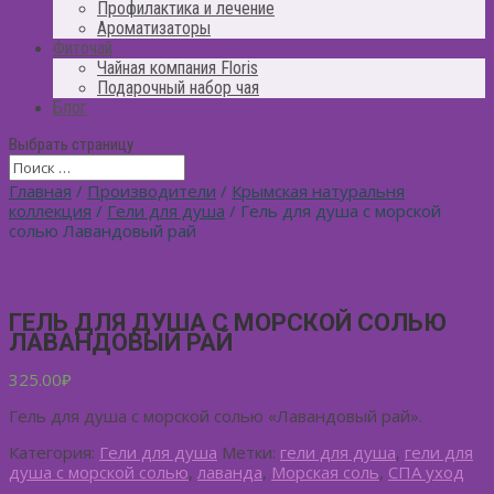
Профилактика и лечение
Ароматизаторы
Фиточай
Чайная компания Floris
Подарочный набор чая
Блог
Выбрать страницу
Главная
/
Производители
/
Крымская натуральня
коллекция
/
Гели для душа
/ Гель для душа с морской
солью Лавандовый рай
ГЕЛЬ ДЛЯ ДУША С МОРСКОЙ СОЛЬЮ
ЛАВАНДОВЫЙ РАЙ
325.00
₽
Гель для душа с морской солью «Лавандовый рай».
Категория:
Гели для душа
Метки:
гели для душа
,
гели для
душа с морской солью
,
лаванда
,
Морская соль
,
СПА уход