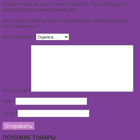
Будьте первым, кто оставил отзыв на “Гель для душа с
морской солью Лавандовый рай”
Ваш адрес email не будет опубликован.
Обязательные
поля помечены
*
Ваша оценка
*
Ваш отзыв
*
Имя
*
Email
*
ПОХОЖИЕ ТОВАРЫ