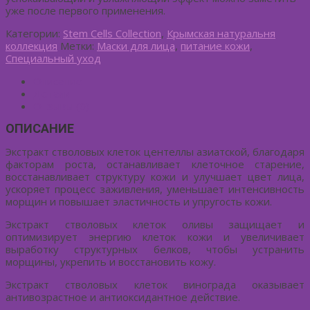
уже после первого применения.
Категории:
Stem Cells Collection
,
Крымская натуральня
коллекция
Метки:
Маски для лица
,
питание кожи
,
Специальный уход
Описание
Детали
Отзывы (0)
ОПИСАНИЕ
Экстракт стволовых клеток центеллы азиатской, благодаря
факторам роста, останавливает клеточное старение,
восстанавливает структуру кожи и улучшает цвет лица,
ускоряет процесс заживления, уменьшает интенсивность
морщин и повышает эластичность и упругость кожи.
Экстракт стволовых клеток оливы защищает и
оптимизирует энергию клеток кожи и увеличивает
выработку структурных белков, чтобы устранить
морщины, укрепить и восстановить кожу.
Экстракт стволовых клеток винограда оказывает
антивозрастное и антиоксидантное действие.