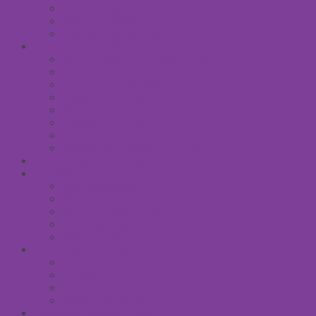
Уход вокруг глаз
Уход за губами
Борьба с куперозом
УХОД ЗА ТЕЛОМ
Антицеллюлитные средства
Гели для душа
Бельди мягкое мыло
Скрабы для тела
Маски для тела
Сливки для тела
Восковый крем для тела
Массажные масла для тела
СРЕДСТВА ПОСЛЕ ЗАГАРА
SPA УХОД ДЛЯ ТЕЛА
Уход за руками
Уход за ногами
Мыло натуральное
Мочалка джутовая
Солевые ванны
УХОД ЗА ВОЛОСАМИ
Безсульфатные шампуни
Шампуни
Бальзам-кондиционер для волос
Маски для волос
МУЖСКАЯ КОСМЕТИКА