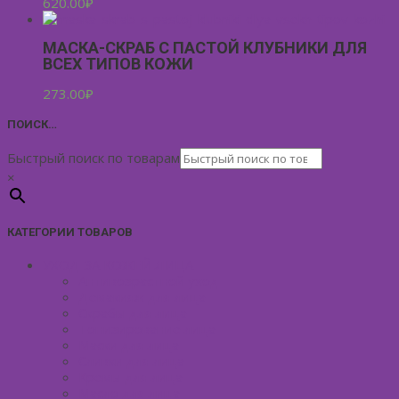
620.00
₽
МАСКА-СКРАБ С ПАСТОЙ КЛУБНИКИ ДЛЯ
ВСЕХ ТИПОВ КОЖИ
273.00
₽
ПОИСК…
Быстрый поиск по товарам
×
КАТЕГОРИИ ТОВАРОВ
УХОД ЗА КОЖЕЙ ЛИЦА
Антивозрастной уход
Демакияж для лица
Скрабы для лица
Тонизирование лица
Маски для лица
Сливки для лица
Кремы для лица
Масло для лица