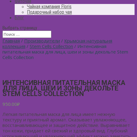
Фиточай
Чайная компания Floris
Подарочный набор чая
Блог
Выбрать страницу
Главная
/
Производители
/
Крымская натуральня
коллекция
/
Stem Cells Collection
/ Интенсивная
питательная маска для лица, шеи и зоны декольте Stem
Cells Collection
ИНТЕНСИВНАЯ ПИТАТЕЛЬНАЯ МАСКА
ДЛЯ ЛИЦА, ШЕИ И ЗОНЫ ДЕКОЛЬТЕ
STEM CELLS COLLECTION
950.00
₽
Легкая питательная маска для лица имеет нежную
текстуру и приятный аромат. Оказывает увлажняющее,
восстанавливающее и защитное действие. Выравнивает
тон кожи, придает ей свежий и здоровый вид. Глубокий
успокаивающий и увлажняющий эффект можно заметить