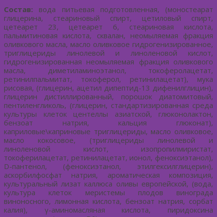
Состав:
вода питьевая подготовленная, (моностеарат
глицерина, стеариновый спирт, цетиловый спирт,
цетеарет 23, цетеарет 6, стеариновая кислота,
пальмитиновая кислота, сквалан, неомыляемая фракция
оливкового масла, масло оливковое гидрогенизированное,
триглицериды линолевой и линоленовой кислот,
гидрогенизированная неомыляемая фракция оливкового
масла, диметиламиноэтанол, токоферолацетат,
ретинилпальмитат, токоферол, ретинилацетат), мука
рисовая, (глицерин, ацетил дипептид-13 дифенилглицин),
глицерин дистиллированный, порошок диатомитовый,
пентиленгликоль, (глицерин, стандартизированная среда
культуры клеток центеллы азиатской, глюконолактон,
бензоат натрия, кальция глюконат),
каприловые\каприновые триглицериды, масло оливковое,
масло кокосовое, (триглицериды линолевой и
линоленовой кислот, изопропилмиристат,
токоферилацетат, ретинилацетат, ионол, феноксиэтанол),
D-пантенол, (феноксиэтанол, этилгексилглицерин),
аскорбилфосфат натрия, ароматическая композиция,
культуральный лизат каллюса оливы европейской, (вода,
культура клеток меристемы плодов винограда
виноносного, лимонная кислота, бензоат натрия, сорбат
калия), γ-аминомасляная кислота, пиридоксина