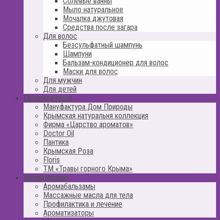
Солевые ванны
Мыло натуральное
Мочалка джутовая
Средства после загара
Для волос
Безсульфатный шампунь
Шампуни
Бальзам-кондиционер для волос
Маски для волос
Для мужчин
Для детей
Производители
Мануфактура Дом Природы
Крымская натуральня коллекция
Фирма «Царство ароматов»
Doctor Oil
Пантика
Крымская Роза
Floris
ТМ «Травы горного Крыма»
Ароматерапия
Аромабальзамы
Массажные масла для тела
Профилактика и лечение
Ароматизаторы